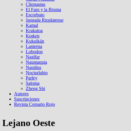
Clionautas
El Faro y la Bruma
Escorbuto
Jangada Rioplatense
Kamal
Krakatoa
Kraken
Kukulkán
Lanterna
Lobodon
Naglfar
Naumaquia
Nautilus
Nocturlabio
Parley
Saloma
Zheng Shi
Autores
Suscripciones
Revista Corsario Rojo
Lejano Oeste