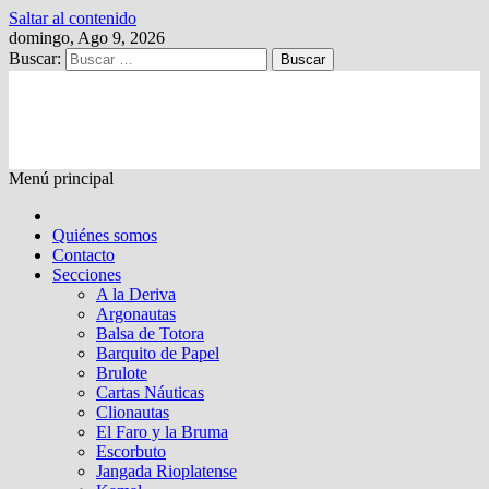
Saltar al contenido
domingo, Ago 9, 2026
Buscar:
Kalewche
Quincenario digital
Menú principal
Quiénes somos
Contacto
Secciones
A la Deriva
Argonautas
Balsa de Totora
Barquito de Papel
Brulote
Cartas Náuticas
Clionautas
El Faro y la Bruma
Escorbuto
Jangada Rioplatense