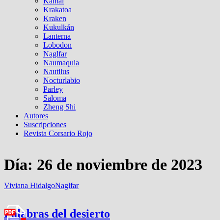
Kamal
Krakatoa
Kraken
Kukulkán
Lanterna
Lobodon
Naglfar
Naumaquia
Nautilus
Nocturlabio
Parley
Saloma
Zheng Shi
Autores
Suscripciones
Revista Corsario Rojo
Día:
26 de noviembre de 2023
Viviana Hidalgo
Naglfar
Palabras del desierto