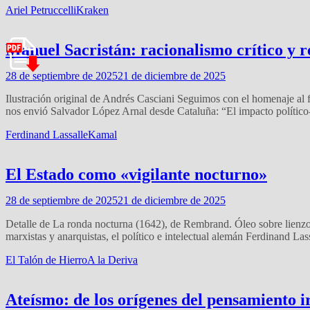
Ariel Petruccelli
Kraken
Manuel Sacristán: racionalismo crítico y 
28 de septiembre de 2025
21 de diciembre de 2025
Ilustración original de Andrés Casciani Seguimos con el homenaje al 
nos envió Salvador López Arnal desde Cataluña: “El impacto político-
Ferdinand Lassalle
Kamal
El Estado como «vigilante nocturno»
28 de septiembre de 2025
21 de diciembre de 2025
Detalle de La ronda nocturna (1642), de Rembrand. Óleo sobre lienz
marxistas y anarquistas, el político e intelectual alemán Ferdinand Las
El Talón de Hierro
A la Deriva
Ateísmo: de los orígenes del pensamiento ir