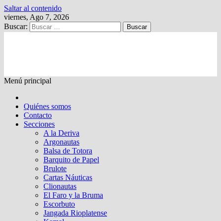
Saltar al contenido
viernes, Ago 7, 2026
Buscar:
Kalewche
Quincenario digital
Menú principal
Quiénes somos
Contacto
Secciones
A la Deriva
Argonautas
Balsa de Totora
Barquito de Papel
Brulote
Cartas Náuticas
Clionautas
El Faro y la Bruma
Escorbuto
Jangada Rioplatense