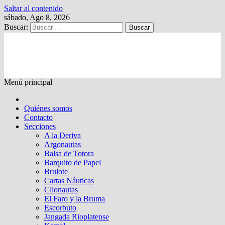
Saltar al contenido
sábado, Ago 8, 2026
Buscar:
Kalewche
Quincenario digital
Menú principal
Quiénes somos
Contacto
Secciones
A la Deriva
Argonautas
Balsa de Totora
Barquito de Papel
Brulote
Cartas Náuticas
Clionautas
El Faro y la Bruma
Escorbuto
Jangada Rioplatense