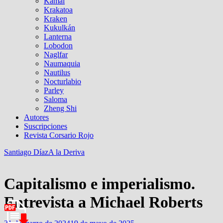
Kamal
Krakatoa
Kraken
Kukulkán
Lanterna
Lobodon
Naglfar
Naumaquia
Nautilus
Nocturlabio
Parley
Saloma
Zheng Shi
Autores
Suscripciones
Revista Corsario Rojo
Santiago Díaz
A la Deriva
Capitalismo e imperialismo.
Entrevista a Michael Roberts