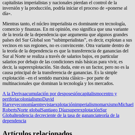
capitalistas imperialistas y nacionales pierdan el control de la
inversión y la producción, podría iniciar el proceso de «ponerse al
día».
Mientras tanto, el núcleo imperialista es dominante en tecnología,
comercio y finanzas. En mi opinión, eso significa que una variante
de la teoría de la dependencia que argumenta que algunos grandes
países del Sur Global son “subimperialistas”, es decir, explotan a sus
vecinos en sus regiones, no es convincente. Otra variante dentro de
la teoría de la dependencia es que la transferencia de ganancias del
Sur al Norte se realiza a través de salarios bajos, en particular
salarios por debajo de las condiciones más básicas para vivir, es
decir, la superexplotación. Sin duda, este es un factor, pero no es la
causa principal de la transferencia de ganancias. Es la simple
explotación –en el sentido marxista clásico– por parte de
multinacionales que dominan la tecnología y los mercados.
A la Deriva
acumulación por desposesión
capitalismo
centro y
periferia
colonialismo
David
Harvey
economía
entrevista
explotación
imperialismo
marxismo
Michael
Roberts
Norte global
Santiago Díaz
superexplotación
Sur
Global
tendencia decreciente de la tasa de ganancia
teoría de la
dependencia
Artículos relacionados