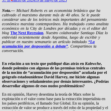
31 de marzo de 2024
19 de mayo de 2025
Nota.—
Michael Roberts es un economista británico que ha
cultivado el marxismo durante más de 40 años. Se le puede
considerar uno de los teóricos más importantes del pensamiento
económico marxista contemporáneo. Ha trabajado como analista
económico en la
City
de Londres por décadas y es el editor del
blog
The Next Recession
. Nuestro colaborador Santiago Díaz lo
entrevistó recientemente desde Argentina, luego de escribir y
publicar en nuestro semanario un artículo intitulado
“La
acumulación por desposesión a debate”
. Compartimos la
conversación.
En relación a un texto que publiqué días atrás en
Kalewche
,
donde polemizo con algunas de las premisas teóricas centrales
de la noción de “acumulación por desposesión” acuñada por el
geógrafo estadounidense David Harvey, me hiciste algunas
observaciones y señalamientos por demás interesantes. ¿Podrías
desarrollar algunos de esos nudos problemáticos?
En mi opinión, Harvey desestima la teoría de Marx sobre la
explotación o el valor como base para la extracción imperialista en
los países periféricos, el llamado Sur Global. En su opinión, la
extracción de valor se produce a través del robo de la propiedad y el