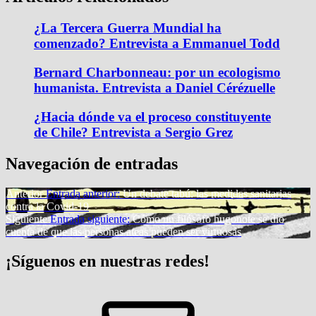
¿La Tercera Guerra Mundial ha
comenzado? Entrevista a Emmanuel Todd
Bernard Charbonneau: por un ecologismo
humanista. Entrevista a Daniel Cérézuelle
¿Hacia dónde va el proceso constituyente
de Chile? Entrevista a Sergio Grez
Navegación de entradas
Anterior
Entrada anterior:
Un debate tabú: las medidas sanitarias
contra la Covid-19
Siguiente
Entrada siguiente:
Cómo un filósofo hugonote se dio
cuenta de que las personas ateas pueden ser virtuosas
¡Síguenos en nuestras redes!