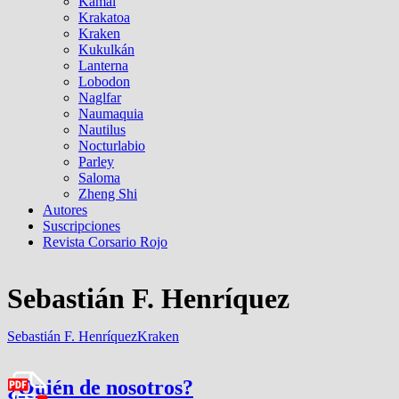
Kamal
Krakatoa
Kraken
Kukulkán
Lanterna
Lobodon
Naglfar
Naumaquia
Nautilus
Nocturlabio
Parley
Saloma
Zheng Shi
Autores
Suscripciones
Revista Corsario Rojo
Sebastián F. Henríquez
Sebastián F. Henríquez
Kraken
¿Quién de nosotros?