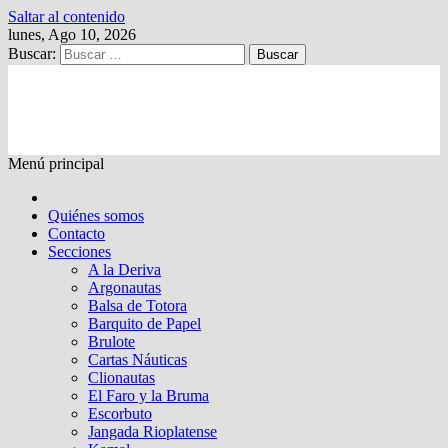
Saltar al contenido
lunes, Ago 10, 2026
Buscar:
Kalewche
Quincenario digital
Menú principal
Quiénes somos
Contacto
Secciones
A la Deriva
Argonautas
Balsa de Totora
Barquito de Papel
Brulote
Cartas Náuticas
Clionautas
El Faro y la Bruma
Escorbuto
Jangada Rioplatense