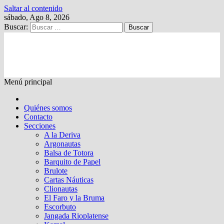
Saltar al contenido
sábado, Ago 8, 2026
Buscar:
Kalewche
Quincenario digital
Menú principal
Quiénes somos
Contacto
Secciones
A la Deriva
Argonautas
Balsa de Totora
Barquito de Papel
Brulote
Cartas Náuticas
Clionautas
El Faro y la Bruma
Escorbuto
Jangada Rioplatense