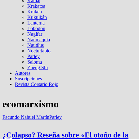
Kamal
Krakatoa
Kraken
Kukulkán
Lanterna
Lobodon
Naglfar
Naumaquia
Nautilus
Nocturlabio
Parley
Saloma
Zheng Shi
Autores
Suscripciones
Revista Corsario Rojo
ecomarxismo
Facundo Nahuel Martín
Parley
¿Colapso? Reseña sobre «El otoño de la