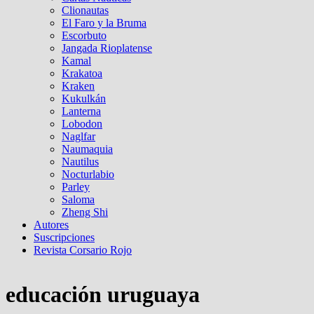
Clionautas
El Faro y la Bruma
Escorbuto
Jangada Rioplatense
Kamal
Krakatoa
Kraken
Kukulkán
Lanterna
Lobodon
Naglfar
Naumaquia
Nautilus
Nocturlabio
Parley
Saloma
Zheng Shi
Autores
Suscripciones
Revista Corsario Rojo
educación uruguaya