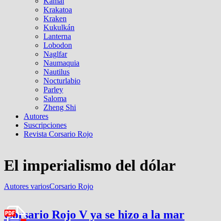
Kamal
Krakatoa
Kraken
Kukulkán
Lanterna
Lobodon
Naglfar
Naumaquia
Nautilus
Nocturlabio
Parley
Saloma
Zheng Shi
Autores
Suscripciones
Revista Corsario Rojo
El imperialismo del dólar
Autores varios
Corsario Rojo
Corsario Rojo V ya se hizo a la mar