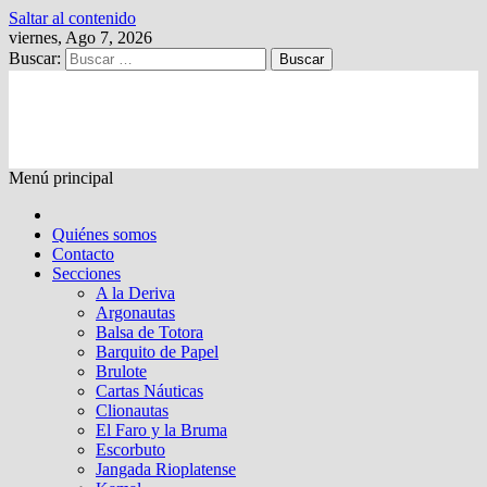
Saltar al contenido
viernes, Ago 7, 2026
Buscar:
Kalewche
Quincenario digital
Menú principal
Quiénes somos
Contacto
Secciones
A la Deriva
Argonautas
Balsa de Totora
Barquito de Papel
Brulote
Cartas Náuticas
Clionautas
El Faro y la Bruma
Escorbuto
Jangada Rioplatense