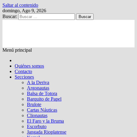
Saltar al contenido
domingo, Ago 9, 2026
Buscar:
Kalewche
Quincenario digital
Menú principal
Quiénes somos
Contacto
Secciones
A la Deriva
Argonautas
Balsa de Totora
Barquito de Papel
Brulote
Cartas Náuticas
Clionautas
El Faro y la Bruma
Escorbuto
Jangada Rioplatense