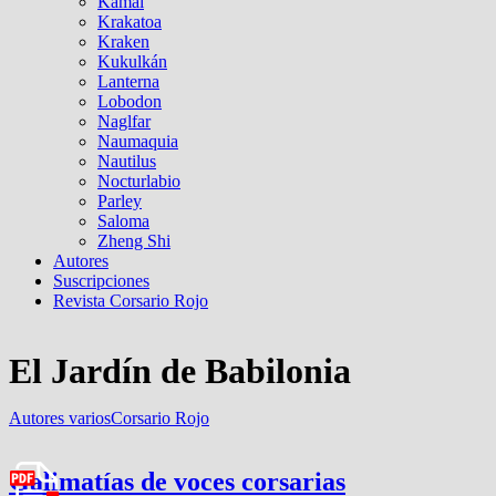
Kamal
Krakatoa
Kraken
Kukulkán
Lanterna
Lobodon
Naglfar
Naumaquia
Nautilus
Nocturlabio
Parley
Saloma
Zheng Shi
Autores
Suscripciones
Revista Corsario Rojo
El Jardín de Babilonia
Autores varios
Corsario Rojo
Galimatías de voces corsarias