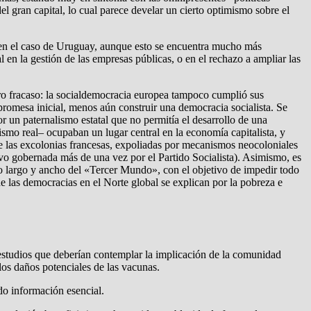
l gran capital, lo cual parece develar un cierto optimismo sobre el
os en el caso de Uruguay, aunque esto se encuentra mucho más
l en la gestión de las empresas públicas, o en el rechazo a ampliar las
otro fracaso: la socialdemocracia europea tampoco cumplió sus
romesa inicial, menos aún construir una democracia socialista. Se
or un paternalismo estatal que no permitía el desarrollo de una
ismo real– ocupaban un lugar central en la economía capitalista, y
 de las excolonias francesas, expoliadas por mecanismos neocoloniales
uvo gobernada más de una vez por el Partido Socialista). Asimismo, es
lo largo y ancho del «Tercer Mundo», con el objetivo de impedir todo
de las democracias en el Norte global se explican por la pobreza e
 estudios que deberían contemplar la implicación de la comunidad
los daños potenciales de las vacunas.
ndo información esencial.