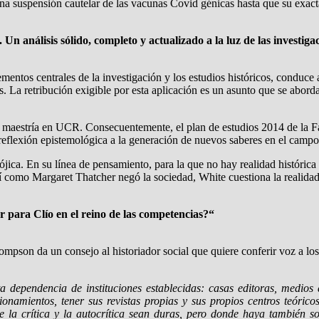
a suspensión cautelar de las vacunas Covid génicas hasta que su exacta
 análisis sólido, completo y actualizado a la luz de las investigac
entos centrales de la investigación y los estudios históricos, conduce a 
. La retribución exigible por esta aplicación es un asunto que se abor
a maestría en UCR. Consecuentemente, el plan de estudios 2014 de l
reflexión epistemológica a la generación de nuevos saberes en el campo 
jica. En su línea de pensamiento, para la que no hay realidad histórica 
Así como Margaret Thatcher negó la sociedad, White cuestiona la realidad
 para Clío en el reino de las competencias?“
pson da un consejo al historiador social que quiere conferir voz a los q
a dependencia de instituciones establecidas: casas editoras, medios
ionamientos, tener sus revistas propias y sus propios centros teórico
 la crítica y la autocrítica sean duras, pero donde haya también so