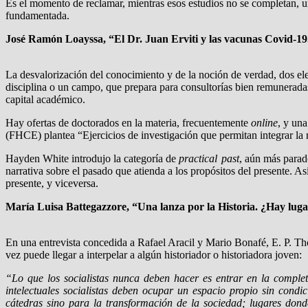
Es el momento de reclamar, mientras esos estudios no se completan, un
fundamentada.
José Ramón Loayssa, “El Dr. Juan Erviti y las vacunas Covid-19. Un
La desvalorización del conocimiento y de la noción de verdad, dos elem
disciplina o un campo, que prepara para consultorías bien remuneradas
capital académico.
Hay ofertas de doctorados en la materia, frecuentemente
online
, y un
(FHCE) plantea “Ejercicios de investigación que permitan integrar la 
Hayden White introdujo la categoría de
practical past
, aún más paradó
narrativa sobre el pasado que atienda a los propósitos del presente. 
presente, y viceversa.
María Luisa Battegazzore, “Una lanza por la Historia. ¿Hay lugar
En una entrevista concedida a Rafael Aracil y Mario Bonafé, E. P. Thom
vez puede llegar a interpelar a algún historiador o historiadora joven:
“Lo que los socialistas nunca deben hacer es entrar en la complet
intelectuales socialistas deben ocupar un espacio propio sin condic
cátedras sino para la transformación de la sociedad; lugares donde