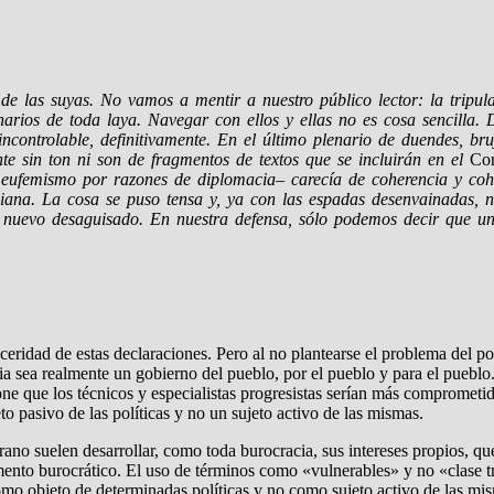
e las suyas. No vamos a mentir a nuestro público lector: la tripula
onarios de toda laya. Navegar con ellos y ellas no es cosa sencilla
incontrolable, definitivamente. En el último plenario de duendes, b
nte sin ton ni son de fragmentos de textos que se incluirán en el
Cor
e eufemismo por razones de diplomacia– carecía de coherencia y coh
diana. La cosa se puso tensa y, ya con las espadas desenvainadas, n
nuevo desaguisado. En nuestra defensa, sólo podemos decir que un
ceridad de estas declaraciones. Pero al no plantearse el problema del po
cia sea realmente un gobierno del pueblo, por el pueblo y para el pueblo
e que los técnicos y especialistas progresistas serían más comprometid
o pasivo de las políticas y no un sujeto activo de las mismas.
rano suelen desarrollar, como toda burocracia, sus intereses propios, qu
mento burocrático. El uso de términos como «vulnerables» y no «clase tr
o objeto de determinadas políticas y no como sujeto activo de las mis