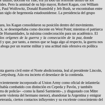
último, docente en Yale, era ya todo un referente dentro de los
ídides. Pero la amistad de su hijo mayor, Robert Kagan, con William
, Paul Wolfowitz, Donald Rumsfeld y Jeb Bush, se encontraban entre
 un siglo de hegemonía estadounidense. La presidencia del grupo
ntura, los Kagan consolidaron su posición dentro del movimiento.
ick, se desempeñaba como docente en West Point; mientras el patriarca
l de Humanidades, la máxima condecoración para un académico. El
los orígenes de la guerra y la consecución de la paz
, donde
d y que, por tanto, a menos que se haga algo al respecto, la guerra nos
e aboga por un rearme militar y una actitud más ofensiva en política
 guerra civil entre el Norte abolicionista, leal al presidente Lincoln,
ettysburg. Aún era incierto el desenlace de la contienda.
recientemente incorporado al Union Army como oficial de infantería:
ien había combatido con distinción en Cepeda y Pavón, y también
uerra de policía» –como la llamó Sarmiento–, y disgustado con Mitre
muerte violenta del hermano menor), abandonar la Argentina y emigrar
teranía, ciertos contactos influyentes y su excelente conocimiento del