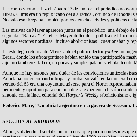
Las cartas vieron la luz el sábado 27 de junio en el periódico neoyor
1892). Curtis era un republicano del ala radical, oriundo de Rhode Isl
No solo eso: bregaba también por los derechos civiles y políticos de 
Las misivas de Mayer aparecen juntas en el periódico, una debajo de l
segunda, “Barcala”. En ellas, Mayer defiende la política de Lincoln de
algunos sectores nordistas –incluso abolicionistas– cuestionaban y r
La estrategia retórica de Mayer ante el público lector
yankee
fue ingeni
Brasil, donde los afroargentinos habían tenido una participación masiv
aquí no también? Tal era, en pocas y simples palabras, el planteo de 
Aunque no hay razones para dudar de las convicciones antiesclavistas 
Anhelaba poder comandar tropas y probar su valía en la que era la m
verano del 63 era una coyuntura adversa para el Norte) representaban 
pertinente y oportuno para contar sobre la experiencia histórico-milit
sintonía con la línea editorial del
Harper’s Weekly
(abolicionismo e igu
Federico Mare, “Un oficial argentino en la guerra de Secesión. 
SECCIÓN
AL ABORDAJE
Ahora, volviendo al socialismo, una cosa que puedo confesar es que 