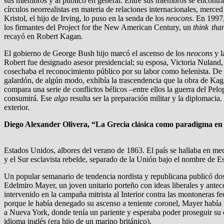
sus miembros y al público en general. Entre sus miembros se encontrab
círculos neorrealistas en materia de relaciones internacionales, merc
Kristol, el hijo de Irving, lo puso en la senda de los
neocons
. En 1997
los firmantes del Project for the New American Century, un
think tha
recayó en Robert Kagan.
El gobierno de George Bush hijo marcó el ascenso de los
neocons
y l
Robert fue designado asesor presidencial; su esposa, Victoria Nuland
cosechaba el reconocimiento público por su labor como helenista. D
galardón, de algún modo, exhibía la trascendencia que la obra de Kaga
compara una serie de conflictos bélicos –entre ellos la guerra del Pel
consumirá. Ese
algo
resulta ser la preparación militar y la diplomacia
exterior.
Diego Alexander Olivera, “La Grecia clásica como paradigma en
Estados Unidos, albores del verano de 1863. El país se hallaba en medio
y el Sur esclavista rebelde, separado de la Unión bajo el nombre de E
Un popular semanario de tendencia nordista y republicana publicó dos
Edelmiro Mayer, un joven unitario porteño con ideas liberales y antec
intervenido en la campaña mitrista al Interior contra las montoneras 
porque le había denegado su ascenso a teniente coronel, Mayer había 
a Nueva York, donde tenía un pariente y esperaba poder proseguir su c
idioma inglés (era hijo de un marino británico).