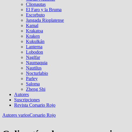
Clionautas
El Faro y la Bruma
Escorbuto
Jangada Rioplatense
Kamal
Krakatoa
Kraken
Kukulkán
Lanterna
Lobodon
Naglfar
Naumaquia
Nautilus
Nocturlabio
Parley
Saloma
Zheng Shi
Autores
Suscripciones
Revista Corsario Rojo
Autores varios
Corsario Rojo