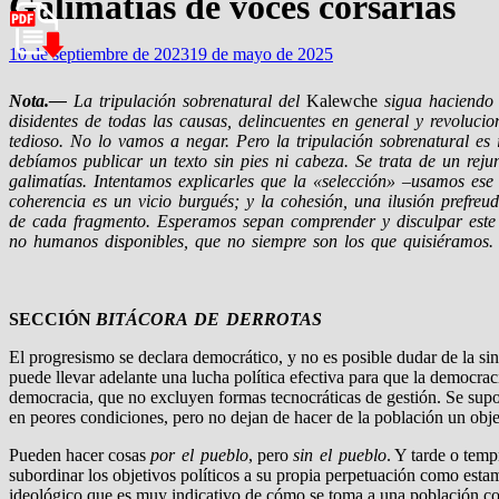
Galimatías de voces corsarias
10 de septiembre de 2023
19 de mayo de 2025
Nota.—
La tripulación sobrenatural del
Kalewche
sigua haciendo d
disidentes de todas las causas, delincuentes en general y revoluci
tedioso. No lo vamos a negar. Pero la tripulación sobrenatural es 
debíamos publicar un texto sin pies ni cabeza. Se trata de un reju
galimatías. Intentamos explicarles que la «selección» –usamos es
coherencia es un vicio burgués; y la cohesión, una ilusión prefreu
de cada fragmento. Esperamos sepan comprender y disculpar este 
no humanos disponibles, que no siempre son los que quisiéramos.
SECCIÓN
BITÁCORA DE DERROTAS
El progresismo se declara democrático, y no es posible dudar de la sin
puede llevar adelante una lucha política efectiva para que la democra
democracia, que no excluyen formas tecnocráticas de gestión. Se supon
en peores condiciones, pero no dejan de hacer de la población un objet
Pueden hacer cosas
por el pueblo
, pero
sin el pueblo
. Y tarde o temp
subordinar los objetivos políticos a su propia perpetuación como esta
ideológico que es muy indicativo de cómo se toma a una población com