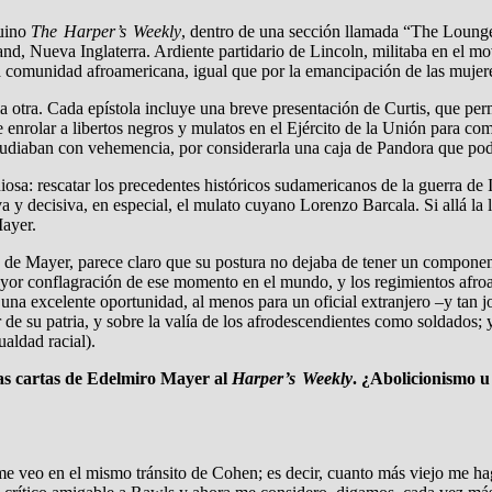
quino
The Harper’s Weekly
, dentro de una sección llamada “The Lounger
and, Nueva Inglaterra. Ardiente partidario de Lincoln, militaba en el mov
la comunidad afroamericana, igual que por la emancipación de las mujer
a otra. Cada epístola incluye una breve presentación de Curtis, que perm
 enrolar a libertos negros y mulatos en el Ejército de la Unión para com
epudiaban con vehemencia, por considerarla una caja de Pandora que podí
osa: rescatar los precedentes históricos sudamericanos de la guerra de I
a y decisiva, en especial, el mulato cuyano Lorenzo Barcala. Si allá la
Mayer.
de Mayer, parece claro que su postura no dejaba de tener un componente
ayor conflagración de ese momento en el mundo, y los regimientos afro
una excelente oportunidad, al menos para un oficial extranjero –y tan jo
ar de su patria, y sobre la valía de los afrodescendientes como soldados
aldad racial).
Las cartas de Edelmiro Mayer al
Harper’s Weekly
. ¿Abolicionismo 
me veo en el mismo tránsito de Cohen; es decir, cuanto más viejo me h