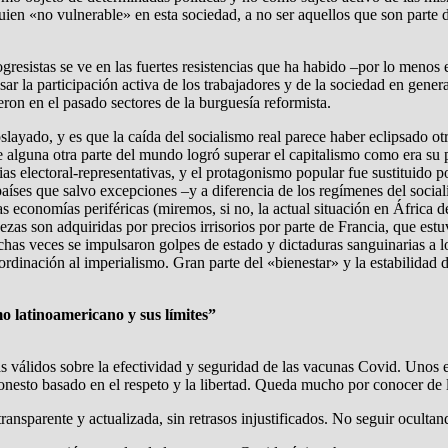
ien «no vulnerable» en esta sociedad, a no ser aquellos que son parte de
progresistas se ve en las fuertes resistencias que ha habido –por lo men
ar la participación activa de los trabajadores y de la sociedad en genera
ron en el pasado sectores de la burguesía reformista.
oslayado, y es que la caída del socialismo real parece haber eclipsado 
lguna otra parte del mundo logró superar el capitalismo como era su p
ias electoral-representativas, y el protagonismo popular fue sustituido p
aíses que salvo excepciones –y a diferencia de los regímenes del social
las economías periféricas (miremos, si no, la actual situación en África
as son adquiridas por precios irrisorios por parte de Francia, que est
chas veces se impulsaron golpes de estado y dictaduras sanguinarias a 
ordinación al imperialismo. Gran parte del «bienestar» y la estabilidad 
o latinoamericano y sus límites”
ás válidos sobre la efectividad y seguridad de las vacunas Covid. Unos
honesto basado en el respeto y la libertad. Queda mucho por conocer de 
transparente y actualizada, sin retrasos injustificados. No seguir oculta