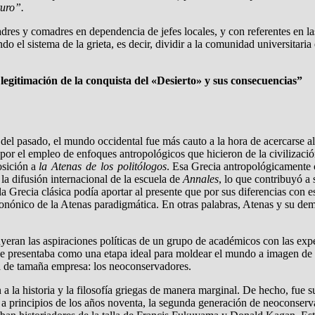
turo”.
res y comadres en dependencia de jefes locales, y con referentes en las 
 el sistema de la grieta, es decir, dividir a la comunidad universitaria 
egitimación de la conquista del «Desierto» y sus consecuencias”
 del pasado, el mundo occidental fue más cauto a la hora de acercarse a
o por el empleo de enfoques antropológicos que hicieron de la civilizaci
osición a
la Atenas de los politólogos
. Esa Grecia antropológicamente c
la difusión internacional de la escuela de
Annales
, lo que contribuyó a
 Grecia clásica podía aportar al presente que por sus diferencias con e
ónico de la Atenas paradigmática. En otras palabras, Atenas y su democr
yeran las aspiraciones políticas de un grupo de académicos con las expe
lar se presentaba como una etapa ideal para moldear el mundo a imagen d
ea de tamaña empresa: los neoconservadores.
 a la historia y la filosofía griegas de manera marginal. De hecho, fue 
ero a principios de los años noventa, la segunda generación de neoconserv