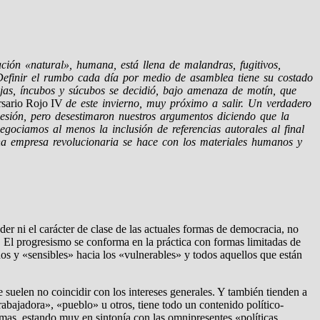
ción «natural», humana, está llena de malandras, fugitivos,
. Definir el rumbo cada día por medio de asamblea tiene su costado
rujas, íncubos y súcubos se decidió, bajo amenaza de motín, que
sario Rojo IV
de este invierno, muy próximo a salir. Un verdadero
esión, pero desestimaron nuestros argumentos diciendo que la
egociamos al menos la inclusión de referencias autorales al final
a empresa revolucionaria se hace con los materiales humanos y
der ni el carácter de clase de las actuales formas de democracia, no
. El progresismo se conforma en la práctica con formas limitadas de
os y «sensibles» hacia los «vulnerables» y todos aquellos que están
e suelen no coincidir con los intereses generales. Y también tienden a
abajadora», «pueblo» u otros, tiene todo un contenido político-
mas, estando muy en sintonía con las omnipresentes «políticas