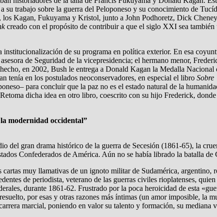
an historiadores de la talla de Francis Fukuyama y Donald Kagan. Este 
ed a su trabajo sobre la guerra del Peloponeso y su conocimiento de Tuc
, los Kagan, Fukuyama y Kristol, junto a John Podhoretz, Dick Cheney
nk
creado con el propósito de contribuir a que el siglo XXI sea también
a institucionalización de su programa en política exterior. En esa coyu
, asesora de Seguridad de la vicepresidencia; el hermano menor, Freder
e hecho, en 2002, Bush le entrega a Donald Kagan la Medalla Naciona
n tenía en los postulados neoconservadores, en especial el libro
Sobre 
oponeso– para concluir que la paz no es el estado natural de la humanida
. Retoma dicha idea en otro libro, coescrito con su hijo Frederick, dond
 la modernidad occidental”
 del gran drama histórico de la guerra de Secesión (1861-65), la cruenta
stados Confederados de América. Aún no se había librado la batalla de G
 cartas muy llamativas de un ignoto militar de Sudamérica, argentino, 
edentes de periodista, veterano de las guerras civiles rioplatenses, qu
federales, durante 1861-62. Frustrado por la poca heroicidad de esta «g
resuelto, por esas y otras razones más íntimas (un amor imposible, la 
arrera marcial, poniendo en valor su talento y formación, su mediana ve