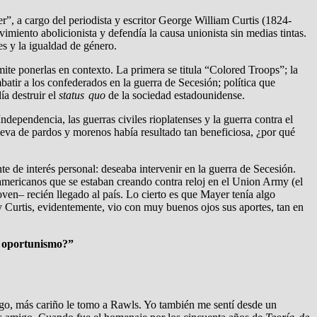
”, a cargo del periodista y escritor George William Curtis (1824-
imiento abolicionista y defendía la causa unionista sin medias tintas.
es y la igualdad de género.
ite ponerlas en contexto. La primera se titula “Colored Troops”; la
batir a los confederados en la guerra de Secesión; política que
a destruir el
status quo
de la sociedad estadounidense.
ndependencia, las guerras civiles rioplatenses y la guerra contra el
 leva de pardos y morenos había resultado tan beneficiosa, ¿por qué
 de interés personal: deseaba intervenir en la guerra de Secesión.
americanos que se estaban creando contra reloj en el Union Army (el
ven– recién llegado al país. Lo cierto es que Mayer tenía algo
; y Curtis, evidentemente, vio con muy buenos ojos sus aportes, tan en
u oportunismo?”
ago, más cariño le tomo a Rawls. Yo también me sentí desde un