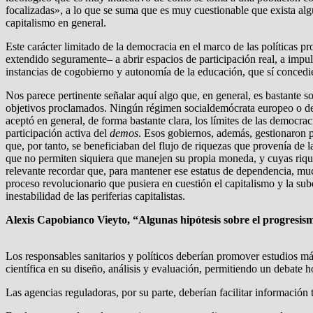
focalizadas», a lo que se suma que es muy cuestionable que exista algu
capitalismo en general.
Este carácter limitado de la democracia en el marco de las políticas 
extendido seguramente– a abrir espacios de participación real, a impuls
instancias de cogobierno y autonomía de la educación, que sí concedie
Nos parece pertinente señalar aquí algo que, en general, es bastante s
objetivos proclamados. Ningún régimen socialdemócrata europeo o de a
aceptó en general, de forma bastante clara, los límites de las democrac
participación activa del
demos
. Esos gobiernos, además, gestionaron p
que, por tanto, se beneficiaban del flujo de riquezas que provenía de 
que no permiten siquiera que manejen su propia moneda, y cuyas riquez
relevante recordar que, para mantener ese estatus de dependencia, mu
proceso revolucionario que pusiera en cuestión el capitalismo y la sub
inestabilidad de las periferias capitalistas.
Alexis Capobianco Vieyto, “Algunas hipótesis sobre el progresism
Los responsables sanitarios y políticos deberían promover estudios m
científica en su diseño, análisis y evaluación, permitiendo un debate 
Las agencias reguladoras, por su parte, deberían facilitar información 