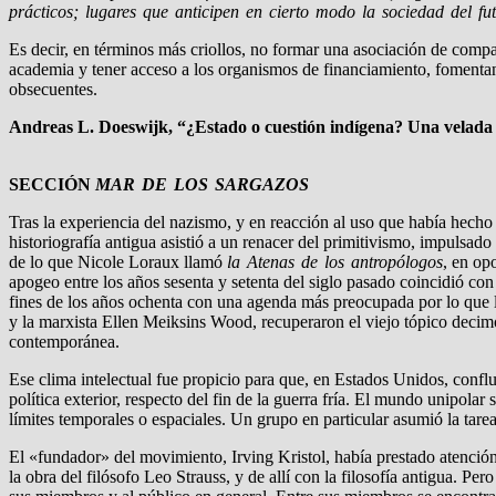
prácticos; lugares que anticipen en cierto modo la sociedad del fu
Es decir, en términos más criollos, no formar una asociación de compad
academia y tener acceso a los organismos de financiamiento, fomentando
obsecuentes.
Andreas L. Doeswijk, “¿Estado o cuestión indígena? Una velada l
SECCIÓN
MAR DE LOS SARGAZOS
Tras la experiencia del nazismo, y en reacción al uso que había hecho
historiografía antigua asistió a un renacer del primitivismo, impulsad
de lo que Nicole Loraux llamó
la Atenas de los antropólogos
, en op
apogeo entre los años sesenta y setenta del siglo pasado coincidió con 
fines de los años ochenta con una agenda más preocupada por lo que la
y la marxista Ellen Meiksins Wood, recuperaron el viejo tópico decimon
contemporánea.
Ese clima intelectual fue propicio para que, en Estados Unidos, conflu
política exterior, respecto del fin de la guerra fría. El mundo unipo
límites temporales o espaciales. Un grupo en particular asumió la tar
El «fundador» del movimiento, Irving Kristol, había prestado atención
la obra del filósofo Leo Strauss, y de allí con la filosofía antigua. P