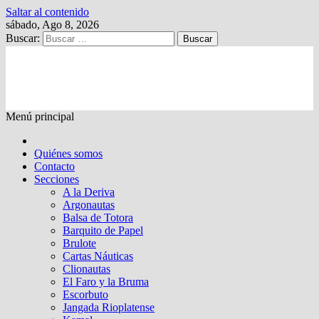
Saltar al contenido
sábado, Ago 8, 2026
Buscar:
Kalewche
Quincenario digital
Menú principal
Quiénes somos
Contacto
Secciones
A la Deriva
Argonautas
Balsa de Totora
Barquito de Papel
Brulote
Cartas Náuticas
Clionautas
El Faro y la Bruma
Escorbuto
Jangada Rioplatense