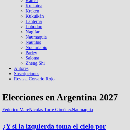
Kamal
Krakatoa
Kraken
Kukulkán
Lanterna
Lobodon
Naglfar
Naumaquia
Nautilus
Nocturlabio
Parley
Saloma
Zheng Shi
Autores
Suscripciones
Revista Corsario Rojo
Elecciones en Argentina 2027
Federico Mare
Nicolás Torre Giménez
Naumaquia
¿Y si la izquierda toma el cielo por