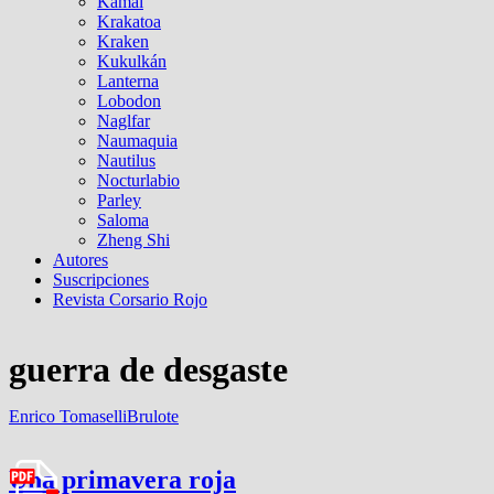
Kamal
Krakatoa
Kraken
Kukulkán
Lanterna
Lobodon
Naglfar
Naumaquia
Nautilus
Nocturlabio
Parley
Saloma
Zheng Shi
Autores
Suscripciones
Revista Corsario Rojo
guerra de desgaste
Enrico Tomaselli
Brulote
Una primavera roja