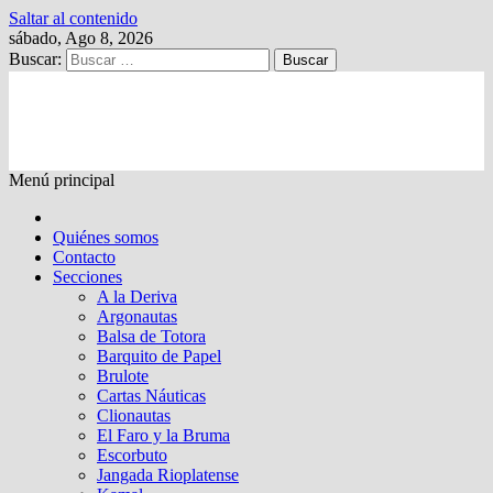
Saltar al contenido
sábado, Ago 8, 2026
Buscar:
Kalewche
Quincenario digital
Menú principal
Quiénes somos
Contacto
Secciones
A la Deriva
Argonautas
Balsa de Totora
Barquito de Papel
Brulote
Cartas Náuticas
Clionautas
El Faro y la Bruma
Escorbuto
Jangada Rioplatense