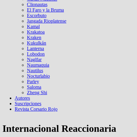
Clionautas
El Faro y la Bruma
Escorbuto
Jangada Rioplatense
Kamal
Krakatoa
Kraken
Kukulkán
Lanterna
Lobodon
Naglfar
Naumaquia
Nautilus
Nocturlabio
Parley
Saloma
Zheng Shi
Autores
Suscripciones
Revista Corsario Rojo
Internacional Reaccionaria