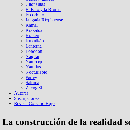
Clionautas
El Faro y la Bruma
Escorbuto
Jangada Rioplatense
Kamal
Krakatoa
Kraken
Kukulkán
Lanterna
Lobodon
Naglfar
Naumaquia
Nautilus
Nocturlabio
Parley
Saloma
Zheng Shi
Autores
Suscripciones
Revista Corsario Rojo
La construcción de la realidad s