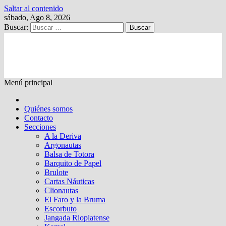
Saltar al contenido
sábado, Ago 8, 2026
Buscar:
Kalewche
Quincenario digital
Menú principal
Quiénes somos
Contacto
Secciones
A la Deriva
Argonautas
Balsa de Totora
Barquito de Papel
Brulote
Cartas Náuticas
Clionautas
El Faro y la Bruma
Escorbuto
Jangada Rioplatense