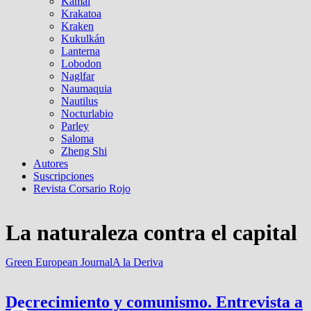
Kamal
Krakatoa
Kraken
Kukulkán
Lanterna
Lobodon
Naglfar
Naumaquia
Nautilus
Nocturlabio
Parley
Saloma
Zheng Shi
Autores
Suscripciones
Revista Corsario Rojo
La naturaleza contra el capital
Green European Journal
A la Deriva
Decrecimiento y comunismo. Entrevista a