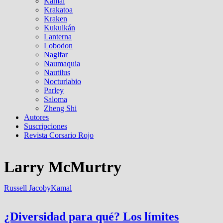
Kamal
Krakatoa
Kraken
Kukulkán
Lanterna
Lobodon
Naglfar
Naumaquia
Nautilus
Nocturlabio
Parley
Saloma
Zheng Shi
Autores
Suscripciones
Revista Corsario Rojo
Larry McMurtry
Russell Jacoby
Kamal
¿Diversidad para qué? Los límites