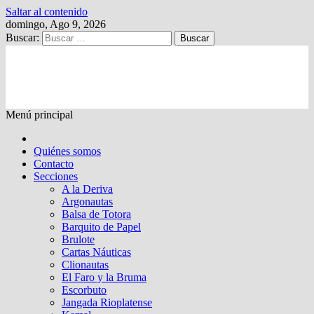
Saltar al contenido
domingo, Ago 9, 2026
Buscar:
Kalewche
Quincenario digital
Menú principal
Quiénes somos
Contacto
Secciones
A la Deriva
Argonautas
Balsa de Totora
Barquito de Papel
Brulote
Cartas Náuticas
Clionautas
El Faro y la Bruma
Escorbuto
Jangada Rioplatense