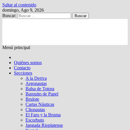
Saltar al contenido
domingo, Ago 9, 2026
Buscar:
Kalewche
Quincenario digital
Menú principal
Quiénes somos
Contacto
Secciones
A la Deriva
Argonautas
Balsa de Totora
Barquito de Papel
Brulote
Cartas Náuticas
Clionautas
El Faro y la Bruma
Escorbuto
Jangada Rioplatense