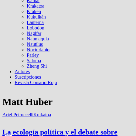
Kamal
Krakatoa
Kraken
Kukulkán
Lanterna
Lobodon
Naglfar
Naumaquia
Nautilus
Nocturlabio
Parley
Saloma
Zheng Shi
Autores
Suscripciones
Revista Corsario Rojo
Matt Huber
Ariel Petruccelli
Krakatoa
La ecología política y el debate sobre