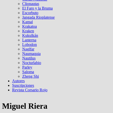
Clionautas
El Faro y la Bruma
Escorbuto
Jangada Rioplatense
Kamal
Krakatoa
Kraken
Kukulkán
Lanterna
Lobodon
Naglfar
Naumaquia
Nautilus
Nocturlabio
Parley
Saloma
Zheng Shi
Autores
Suscripciones
Revista Corsario Rojo
Miguel Riera