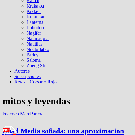
Kamal
Krakatoa
Kraken
Kukulkán
Lanterna
Lobodon
Naglfar
Naumaquia
Nautilus
Nocturlabio
Parley
Saloma
Zheng Shi
Autores
Suscripciones
Revista Corsario Rojo
mitos y leyendas
Federico Mare
Parley
Edad Media soñada: una aproximación