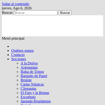
Saltar al contenido
jueves, Ago 6, 2026
Buscar:
Kalewche
Quincenario digital
Menú principal
Quiénes somos
Contacto
Secciones
A la Deriva
Argonautas
Balsa de Totora
Barquito de Papel
Brulote
Cartas Náuticas
Clionautas
El Faro y la Bruma
Escorbuto
Jangada Rioplatense