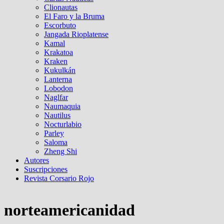
Clionautas
El Faro y la Bruma
Escorbuto
Jangada Rioplatense
Kamal
Krakatoa
Kraken
Kukulkán
Lanterna
Lobodon
Naglfar
Naumaquia
Nautilus
Nocturlabio
Parley
Saloma
Zheng Shi
Autores
Suscripciones
Revista Corsario Rojo
norteamericanidad