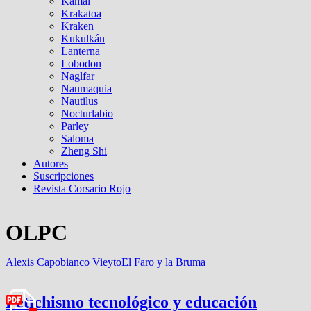
Kamal
Krakatoa
Kraken
Kukulkán
Lanterna
Lobodon
Naglfar
Naumaquia
Nautilus
Nocturlabio
Parley
Saloma
Zheng Shi
Autores
Suscripciones
Revista Corsario Rojo
OLPC
Alexis Capobianco Vieyto
El Faro y la Bruma
Fetichismo tecnológico y educación