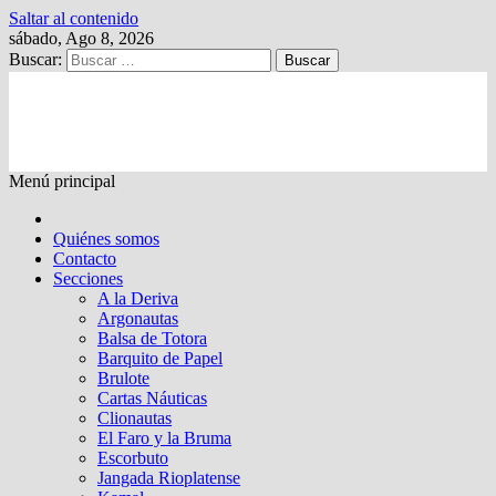
Saltar al contenido
sábado, Ago 8, 2026
Buscar:
Kalewche
Quincenario digital
Menú principal
Quiénes somos
Contacto
Secciones
A la Deriva
Argonautas
Balsa de Totora
Barquito de Papel
Brulote
Cartas Náuticas
Clionautas
El Faro y la Bruma
Escorbuto
Jangada Rioplatense