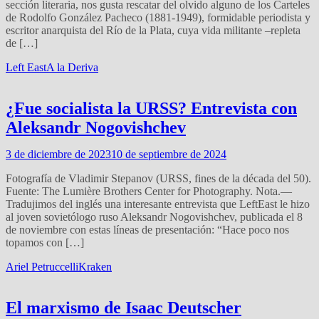
sección literaria, nos gusta rescatar del olvido alguno de los Carteles
de Rodolfo González Pacheco (1881-1949), formidable periodista y
escritor anarquista del Río de la Plata, cuya vida militante –repleta
de […]
Left East
A la Deriva
¿Fue socialista la URSS? Entrevista con
Aleksandr Nogovishchev
3 de diciembre de 2023
10 de septiembre de 2024
Fotografía de Vladimir Stepanov (URSS, fines de la década del 50).
Fuente: The Lumière Brothers Center for Photography. Nota.—
Tradujimos del inglés una interesante entrevista que LeftEast le hizo
al joven sovietólogo ruso Aleksandr Nogovishchev, publicada el 8
de noviembre con estas líneas de presentación: “Hace poco nos
topamos con […]
Ariel Petruccelli
Kraken
El marxismo de Isaac Deutscher