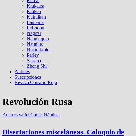
Kamal
Krakatoa
Kraken
Kukulkán
Lanterna
Lobodon
Naglfar
Naumaquia
Nautilus
Nocturlabio
Parley
Saloma
Zheng Shi
Autores
Suscripciones
Revista Corsario Rojo
Revolución Rusa
Autores varios
Cartas Náuticas
Disertaciones misceláneas. Coloquio de