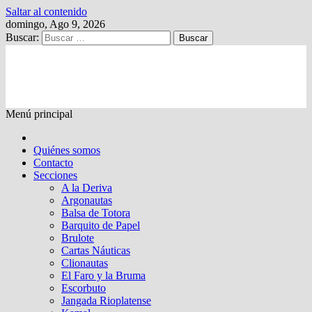
Saltar al contenido
domingo, Ago 9, 2026
Buscar:
Kalewche
Quincenario digital
Menú principal
Quiénes somos
Contacto
Secciones
A la Deriva
Argonautas
Balsa de Totora
Barquito de Papel
Brulote
Cartas Náuticas
Clionautas
El Faro y la Bruma
Escorbuto
Jangada Rioplatense