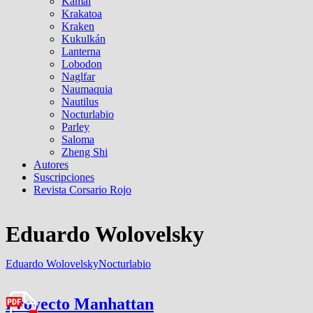
Kamal
Krakatoa
Kraken
Kukulkán
Lanterna
Lobodon
Naglfar
Naumaquia
Nautilus
Nocturlabio
Parley
Saloma
Zheng Shi
Autores
Suscripciones
Revista Corsario Rojo
Eduardo Wolovelsky
Eduardo Wolovelsky
Nocturlabio
Proyecto Manhattan