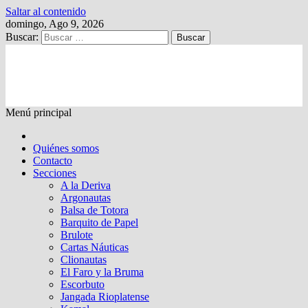
Saltar al contenido
domingo, Ago 9, 2026
Buscar:
Kalewche
Quincenario digital
Menú principal
Quiénes somos
Contacto
Secciones
A la Deriva
Argonautas
Balsa de Totora
Barquito de Papel
Brulote
Cartas Náuticas
Clionautas
El Faro y la Bruma
Escorbuto
Jangada Rioplatense