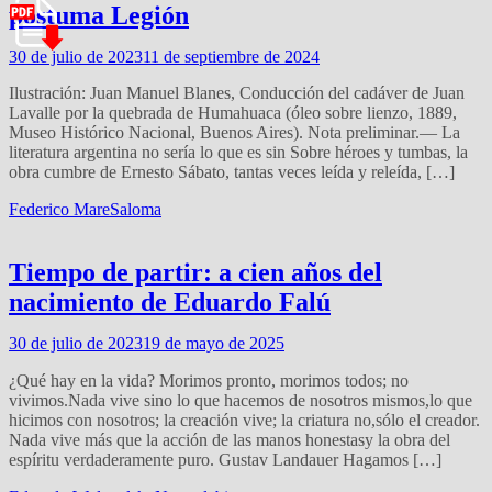
póstuma Legión
30 de julio de 2023
11 de septiembre de 2024
Ilustración: Juan Manuel Blanes, Conducción del cadáver de Juan
Lavalle por la quebrada de Humahuaca (óleo sobre lienzo, 1889,
Museo Histórico Nacional, Buenos Aires). Nota preliminar.— La
literatura argentina no sería lo que es sin Sobre héroes y tumbas, la
obra cumbre de Ernesto Sábato, tantas veces leída y releída, […]
Federico Mare
Saloma
Tiempo de partir: a cien años del
nacimiento de Eduardo Falú
30 de julio de 2023
19 de mayo de 2025
¿Qué hay en la vida? Morimos pronto, morimos todos; no
vivimos.Nada vive sino lo que hacemos de nosotros mismos,lo que
hicimos con nosotros; la creación vive; la criatura no,sólo el creador.
Nada vive más que la acción de las manos honestasy la obra del
espíritu verdaderamente puro. Gustav Landauer Hagamos […]