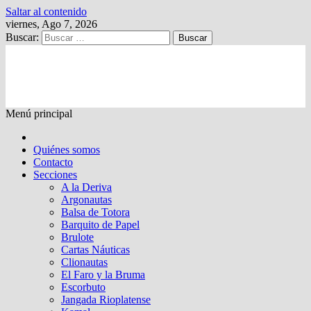
Saltar al contenido
viernes, Ago 7, 2026
Buscar:
Kalewche
Quincenario digital
Menú principal
Quiénes somos
Contacto
Secciones
A la Deriva
Argonautas
Balsa de Totora
Barquito de Papel
Brulote
Cartas Náuticas
Clionautas
El Faro y la Bruma
Escorbuto
Jangada Rioplatense