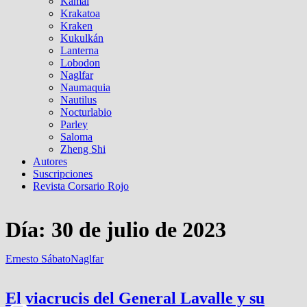
Kamal
Krakatoa
Kraken
Kukulkán
Lanterna
Lobodon
Naglfar
Naumaquia
Nautilus
Nocturlabio
Parley
Saloma
Zheng Shi
Autores
Suscripciones
Revista Corsario Rojo
Día:
30 de julio de 2023
Ernesto Sábato
Naglfar
El viacrucis del General Lavalle y su