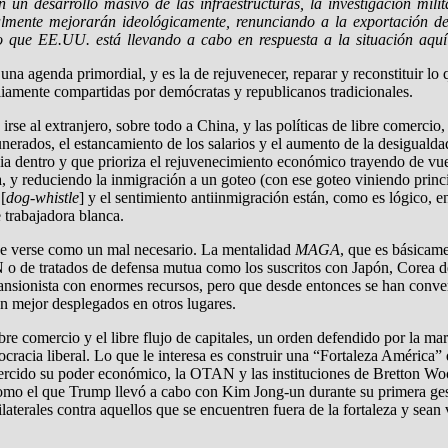
n desarrollo masivo de las infraestructuras, la investigación mili
inalmente mejorarán ideológicamente, renunciando a la exportación 
o que EE.UU. está llevando a cabo en respuesta a la situación aquí
 agenda primordial, y es la de rejuvenecer, reparar y reconstituir lo
pliamente compartidas por demócratas y republicanos tradicionales.
 a irse al extranjero, sobre todo a China, y las políticas de libre comerc
nerados, el estancamiento de los salarios y el aumento de la desigual
cia dentro y que prioriza el rejuvenecimiento económico trayendo de vue
, y reduciendo la inmigración a un goteo (con ese goteo viniendo princ
[
dog-whistle
] y el sentimiento antiinmigración están, como es lógico, ent
 trabajadora blanca.
debe verse como un mal necesario. La mentalidad
MAGA
, que es básicam
AN o de tratados de defensa mutua como los suscritos con Japón, Corea
sionista con enormes recursos, pero que desde entonces se han convert
n mejor desplegados en otros lugares.
ibre comercio y el libre flujo de capitales, un orden defendido por la ma
ocracia liberal. Lo que le interesa es construir una “Fortaleza Améri
ha ejercido su poder económico, la OTAN y las instituciones de Bretto
como el que Trump llevó a cabo con Kim Jong-un durante su primera gest
laterales contra aquellos que se encuentren fuera de la fortaleza y sea