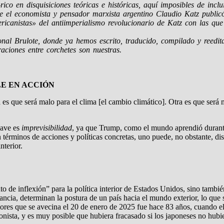
co en disquisiciones teóricas e históricas, aquí imposibles de incl
que el economista y pensador marxista argentino Claudio Katz publi
ericanistas» del antiimperialismo revolucionario de Katz con las qu
cional Brulote, donde ya hemos escrito, traducido, compilado y reed
aciones entre corchetes son nuestras.
LE EN ACCIÓN
 que será malo para el clima [el cambio climático]. Otra es que será m
clave es
imprevisibilidad
, ya que Trump, como el mundo aprendió durante
en términos de acciones y políticas concretas, uno puede, no obstante, 
nterior.
de inflexión” para la política interior de Estados Unidos, sino también 
nstancia, determinan la postura de un país hacia el mundo exterior, lo q
iores que se avecina el 20 de enero de 2025 fue hace 83 años, cuando 
onista, y es muy posible que hubiera fracasado si los japoneses no hu