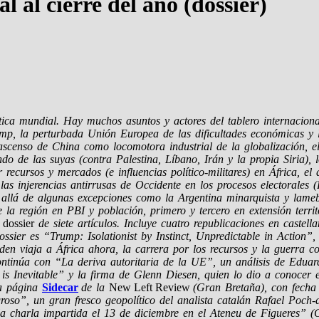
l al cierre del año (dossier)
a mundial. Hay muchos asuntos y actores del tablero internacional 
ump, la perturbada Unión Europea de las dificultades económicas y 
el ascenso de China como locomotora industrial de la globalización, 
endo de las suyas (contra Palestina, Líbano, Irán y la propia Siria)
ecursos y mercados (e influencias político-militares) en África, el
as injerencias antirrusas de Occidente en los procesos electorales
allá de algunas excepciones como la Argentina minarquista y lamebo
 región en PBI y población, primero y tercero en extensión territo
o
dossier
de siete artículos. Incluye cuatro republicaciones en castell
dossier es “Trump: Isolationist by Instinct, Unpredictable in Action
iden viaja a África ahora, la carrera por los recursos y la guerra
continúa con “La deriva autoritaria de la UE”, un análisis de Edua
t is Inevitable” y la firma de Glenn Diesen, quien lo dio a conocer
a página
Sidecar
de la
New Left Review
(Gran Bretaña), con fecha 
igroso”, un gran fresco geopolítico del analista catalán Rafael Po
 la charla impartida el 13 de diciembre en el Ateneu de Figueres” (