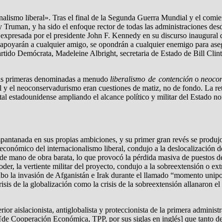
alismo liberal». Tras el final de la Segunda Guerra Mundial y el comie
 Truman, y ha sido el enfoque rector de todas las administraciones de
 expresada por el presidente John F. Kennedy en su discurso inaugural
, apoyarán a cualquier amigo, se opondrán a cualquier enemigo para asegu
artido Demócrata, Madeleine Albright, secretaria de Estado de Bill Cli
, las primeras denominadas a menudo
liberalismo de contención
o
neoco
eral y el neoconservadurismo eran cuestiones de matiz, no de fondo. La re
tal estadounidense ampliando el alcance político y militar del Estado n
mpantanada en sus propias ambiciones, y su primer gran revés se produjo
económico del internacionalismo liberal, condujo a la deslocalización d
 de mano de obra barata, lo que provocó la pérdida masiva de puestos d
er, la vertiente militar del proyecto, condujo a la sobreextensión o ex
o la invasión de Afganistán e Irak durante el llamado “momento unipol
is de la globalización como la crisis de la sobreextensión allanaron el 
erior aislacionista, antiglobalista y proteccionista de la primera admini
 [de Cooperación Económica, TPP, por sus siglas en inglés] que tanto 