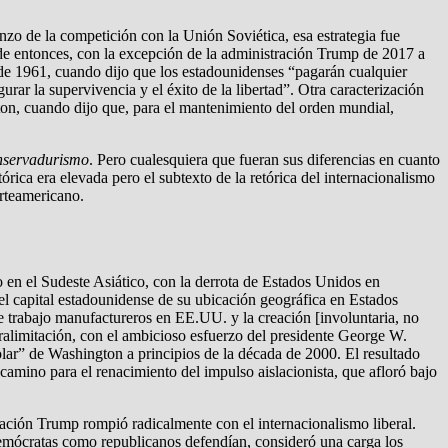
nzo de la competición con la Unión Soviética, esa estrategia fue
sde entonces, con la excepción de la administración Trump de 2017 a
 de 1961, cuando dijo que los estadounidenses “pagarán cualquier
rar la supervivencia y el éxito de la libertad”. Otra caracterización
nton, cuando dijo que, para el mantenimiento del orden mundial,
nservadurismo
. Pero cualesquiera que fueran sus diferencias en cuanto
tórica era elevada pero el subtexto de la retórica del internacionalismo
orteamericano.
 en el Sudeste Asiático, con la derrota de Estados Unidos en
el capital estadounidense de su ubicación geográfica en Estados
e trabajo manufactureros en EE.UU. y la creación [involuntaria, no
tralimitación, con el ambicioso esfuerzo del presidente George W.
ar” de Washington a principios de la década de 2000. El resultado
camino para el renacimiento del impulso aislacionista, que afloró bajo
stración Trump rompió radicalmente con el internacionalismo liberal.
demócratas como republicanos defendían, consideró una carga los