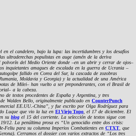
en el candelero, bajo la lupa: las incertidumbres y los desafíos
las ultraderechas populistas en auge (amén de la deriva
el polvorín del Medio Oriente donde –en un abrir y cerrar de ojos–
, los inquietantes amagues de escalada en la guerra de Ucrania –
 autogolpe fallido en Corea del Sur, la cascada de zozobras
 (Rumania, Moldavia y Georgia) y la actualidad de una América
tas de Milei– han vuelto a ser preponderantes, con el Brasil de
rial– a la cabeza.
ano de textos procedentes de España y Argentina, y tres
”, de Walden Bello, originalmente publicado en
CounterPunch
 comercial EE.UU.-China”, y fue escrito por Olga Rodríguez para
rdo Luque que vio la luz en
El Viejo Topo
, el 17 de diciembre. El
 en su
blog
el 15 del corriente. La selección de textos sigue con
19/12. La penúltima prosa es “Un genocidio entre dos crisis:
ch-de-Feliu para su columna Imperios Combatientes en
CTXT
, que
Gerona). Cerramos el dossier con varios extractos de “Los tres