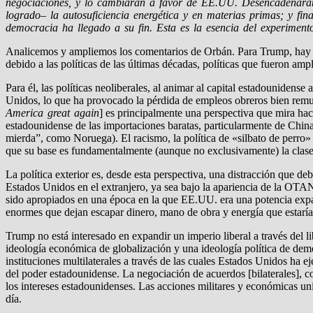
negociaciones, y lo cambiarán a favor de EE.UU. Desencadenarán u
logrado– la autosuficiencia energética y en materias primas; y f
democracia ha llegado a su fin. Esta es la esencia del experiment
Analicemos y ampliemos los comentarios de Orbán. Para Trump, hay una
debido a las políticas de las últimas décadas, políticas que fueron am
Para él, las políticas neoliberales, al animar al capital estadounidense
Unidos, lo que ha provocado la pérdida de empleos obreros bien remu
America great again
] es principalmente una perspectiva que mira ha
estadounidense de las importaciones baratas, particularmente de China
mierda”, como Noruega). El racismo, la política de «silbato de perro» 
que su base es fundamentalmente (aunque no exclusivamente) la clase
La política exterior es, desde esta perspectiva, una distracción que 
Estados Unidos en el extranjero, ya sea bajo la apariencia de la OT
sido apropiados en una época en la que EE.UU. era una potencia expan
enormes que dejan escapar dinero, mano de obra y energía que estaría
Trump no está interesado en expandir un imperio liberal a través del l
ideología económica de globalización y una ideología política de dem
instituciones multilaterales a través de las cuales Estados Unidos 
del poder estadounidense. La negociación de acuerdos [bilaterales], 
los intereses estadounidenses. Las acciones militares y económicas uni
día.