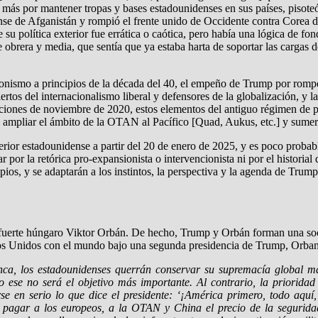
ás por mantener tropas y bases estadounidenses en sus países, pisote
nse de Afganistán y rompió el frente unido de Occidente contra Corea de
 política exterior fue errática o caótica, pero había una lógica de fond
 obrera y media, que sentía que ya estaba harta de soportar las cargas de
ionismo a principios de la década del 40, el empeño de Trump por rompe
ertos del internacionalismo liberal y defensores de la globalización, y
cciones de noviembre de 2020, estos elementos del antiguo régimen de po
, ampliar el ámbito de la OTAN al Pacífico [Quad, Aukus, etc.] y sumer
erior estadounidense a partir del 20 de enero de 2025, y es poco probab
 por la retórica pro-expansionista o intervencionista ni por el histori
opios, y se adaptarán a los instintos, la perspectiva y la agenda de Trump
fuerte húngaro Viktor Orbán. De hecho, Trump y Orbán forman una soc
dos Unidos con el mundo bajo una segunda presidencia de Trump, Orban d
a, los estadounidenses querrán conservar su supremacía global man
ese no será el objetivo más importante. Al contrario, la prioridad 
 en serio lo que dice el presidente: ‘¡América primero, todo aqu
 pagar a los europeos, a la OTAN y China el precio de la segurida