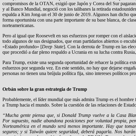
compromisos de la OTAN, exigió que Japón y Corea del Sur pagaran m
y al Banco Mundial, negoció con los talibanes la retirada estadounide
espalda a Kim Jong-un el 30 de junio de 2019. Algunos han dicho que su
forma oportunista con una parte importante de su base blanca, de clase
norteamericanas.
Pero al igual que Roosevelt en sus esfuerzos por romper con el aislac
todo algunos de sus designados, que eran partidarios abiertos o encubi
«Estado profundo» [
Deep State
]. Con la derrota de Trump en las ele
que procedió a dar pleno respaldo a Ucrania en su lucha contra Rusia
Para Trump, existe una segunda oportunidad de rehacer la política ext
esfuerzos por segunda vez. En este sentido, no hay que dejarse engañar
personas no tienen una brújula política fija, sino intereses políticos pr
Orbán sobre la gran estrategia de Trump
Probablemente, el líder mundial que más admira Trump es el hombre 
a Trump hacia el mundo. Sobre la cuestión de las relaciones de Esta
“Mucha gente piensa que, si Donald Trump vuelve a la Casa Blanc
Por supuesto, nadie abandona posiciones por voluntad propia, pero 
Norteamérica en el mundo será menos importante. Hay que tomarse
seguros; y si Taiwán quiere seguridad, deberá pagarla. Nos harán