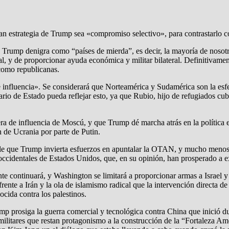
n estrategia de Trump sea «compromiso selectivo», para contrastarlo co
 Trump denigra como “países de mierda”, es decir, la mayoría de nosotro
 y de proporcionar ayuda económica y militar bilateral. Definitivament
como republicanas.
 influencia». Se considerará que Norteamérica y Sudamérica son la esfe
io de Estado pueda reflejar esto, ya que Rubio, hijo de refugiados cub
era de influencia de Moscú, y que Trump dé marcha atrás en la política
n de Ucrania por parte de Putin.
e que Trump invierta esfuerzos en apuntalar la OTAN, y mucho menos 
s occidentales de Estados Unidos, que, en su opinión, han prosperado 
 continuará, y Washington se limitará a proporcionar armas a Israel y 
 frente a Irán y la ola de islamismo radical que la intervención directa 
ida contra los palestinos.
p prosiga la guerra comercial y tecnológica contra China que inició du
s militares que restan protagonismo a la construcción de la “Fortaleza A