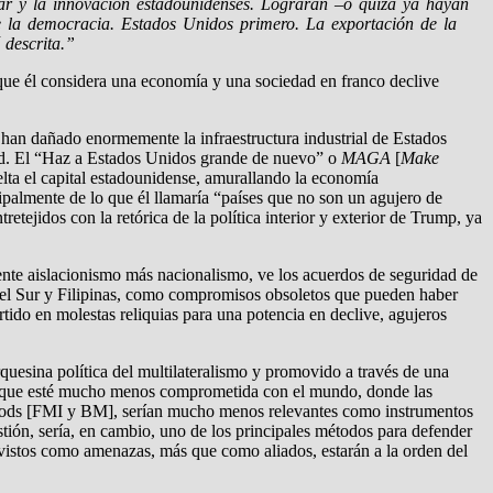
tar y la innovación estadounidenses. Lograrán –o quizá ya hayan
de la democracia. Estados Unidos primero. La exportación de la
 descrita.”
 que él considera una economía y una sociedad en franco declive
io, han dañado enormemente la infraestructura industrial de Estados
dad. El “Haz a Estados Unidos grande de nuevo” o
MAGA
[
Make
lta el capital estadounidense, amurallando la economía
ipalmente de lo que él llamaría “países que no son un agujero de
retejidos con la retórica de la política interior y exterior de Trump, ya
ente aislacionismo más nacionalismo, ve los acuerdos de seguridad de
 del Sur y Filipinas, como compromisos obsoletos que pueden haber
ido en molestas reliquias para una potencia en declive, agujeros
rquesina política del multilateralismo y promovido a través de una
ca” que esté mucho menos comprometida con el mundo, donde las
n Woods [FMI y BM], serían mucho menos relevantes como instrumentos
ión, sería, en cambio, uno de los principales métodos para defender
n vistos como amenazas, más que como aliados, estarán a la orden del