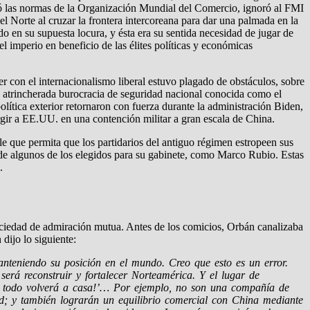
ó las normas de la Organización Mundial del Comercio, ignoró al FMI
l Norte al cruzar la frontera intercoreana para dar una palmada en la
o en su supuesta locura, y ésta era su sentida necesidad de jugar de
l imperio en beneficio de las élites políticas y económicas
r con el internacionalismo liberal estuvo plagado de obstáculos, sobre
 la atrincherada burocracia de seguridad nacional conocida como el
lítica exterior retornaron con fuerza durante la administración Biden,
gir a EE.UU. en una contención militar a gran escala de China.
le que permita que los partidarios del antiguo régimen estropeen sus
al de algunos de los elegidos para su gabinete, como Marco Rubio. Estas
.
iedad de admiración mutua. Antes de los comicios, Orbán canalizaba
ijo lo siguiente:
teniendo su posición en el mundo. Creo que esto es un error.
será reconstruir y fortalecer Norteamérica. Y el lugar de
í, todo volverá a casa!’… Por ejemplo, no son una compañía de
d; y también lograrán un equilibrio comercial con China mediante