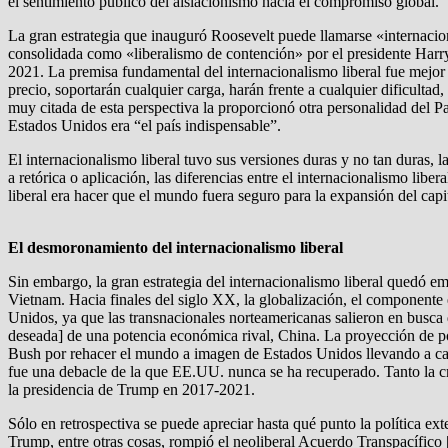
el sentimiento público del aislacionismo hacia el compromiso global.
La gran estrategia que inauguró Roosevelt puede llamarse «internacion
consolidada como «liberalismo de contención» por el presidente Harry
2021. La premisa fundamental del internacionalismo liberal fue mejor
precio, soportarán cualquier carga, harán frente a cualquier dificultad
muy citada de esta perspectiva la proporcionó otra personalidad del P
Estados Unidos era “el país indispensable”.
El internacionalismo liberal tuvo sus versiones duras y no tan duras
a retórica o aplicación, las diferencias entre el internacionalismo lib
liberal era hacer que el mundo fuera seguro para la expansión del capi
El desmoronamiento del internacionalismo liberal
Sin embargo, la gran estrategia del internacionalismo liberal quedó e
Vietnam. Hacia finales del siglo XX, la globalización, el componente 
Unidos, ya que las transnacionales norteamericanas salieron en busca
deseada] de una potencia económica rival, China. La proyección de pod
Bush por rehacer el mundo a imagen de Estados Unidos llevando a cab
fue una debacle de la que EE.UU. nunca se ha recuperado. Tanto la cris
la presidencia de Trump en 2017-2021.
Sólo en retrospectiva se puede apreciar hasta qué punto la política ext
Trump, entre otras cosas, rompió el neoliberal Acuerdo Transpacífico