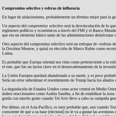
Compromiso selectivo y esferas de influencia
En lugar de aislacionismo, probablemente un término mejor para la gra
Un aspecto del
compromiso selectivo
será la desvinculación de lo que
regímenes políticos y económicos a través del FMI y el Banco Mundial,
que era un elemento básico tanto de las administraciones demócratas 
Otro aspecto del compromiso selectivo será un enfoque de «esferas de
la Doctrina Monroe, y quizá su elección de Marco Rubio como secretar
Latina.
Es probable que Europa oriental sea vista como perteneciente a la esf
el este, que fue un factor clave en el desencadenamiento de la invasió
La Unión Europea quedará abandonada a su suerte, y es poco probabl
Sería un error subestimar el resentimiento de Trump hacia los aliado
La degradación de Estados Unidos como actor central en Medio Oriente
árabes reaccionarios como Arabia Saudita, a fin de estabilizar la zona
gorda con mucho gusto cuando Tel Aviv lleve a cabo su campaña genoc
Por último, en el Asia-Pacífico, es muy probable que, aun cuando Trum
consciente de que a su base [electoral] no le va a gustar las aventura