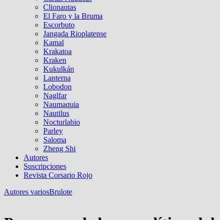
Clionautas
El Faro y la Bruma
Escorbuto
Jangada Rioplatense
Kamal
Krakatoa
Kraken
Kukulkán
Lanterna
Lobodon
Naglfar
Naumaquia
Nautilus
Nocturlabio
Parley
Saloma
Zheng Shi
Autores
Suscripciones
Revista Corsario Rojo
Autores varios
Brulote