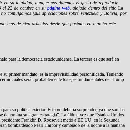
uir en su totalidad, aunque nos daremos el gusto de reproducir
có el 22 de octubre en su
página web
, alojada dentro del sitio
La
e no comulgamos (sus apreciaciones sobre Venezuela y Bolivia, por
itado más de cien artículos desde que pusimos en marcha este
alo para la democracia estadounidense. La tercera es que será en
 su primer mandato, es la imprevisibilidad personificada. Teniendo
discernir cuáles serán probablemente los ejes fundamentales del Trump
para su política exterior. Esto no debería sorprender, ya que son las
ue se denomina su “gran estrategia”. La última vez que Estados Unidos
el presidente Franklin D. Roosevelt metió a EE.UU. en la Segunda
bieran bombardeado Pearl Harbor y cambiado de la noche a la mañana