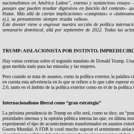
nacionalismos en América Latina”, extenso y sustancioso ensayo –ri
pasajes que pueden resultar digresivos en función del contexto– 
Haine
. Más allá de ciertas implicaciones «campistas» o «latinoam
ej.), su pensamiento siempre resulta valioso.
Este dossier viene a engrosar nuestra sección de política interna
semanario dominical, allá por septiembre de 2022. Todas las aclar
TRUMP: AISLACIONISTA POR INSTINTO, IMPREDECIB
Hay varias certezas sobre el segundo mandato de Donald Trump. Una es
gran medida malo para las minorías y las mujeres.
Pero cuando se trata de asuntos, como la política exterior, la palabra 
en cuenta esta advertencia en lo que se refiere a lo que cabe esperar 
2.0, tanto en el ámbito de la política exterior como en el de la política i
Internacionalismo liberal como “gran estrategia”
La próxima presidencia de Trump no sólo será, como se dice, un “punto 
prioridades internas y la opinión pública interna las que, en última i
experimentó el tipo de acontecimiento transformador en asuntos exter
Guerra Mundial. A FDR le costó mucho superar el sentimiento aislaci