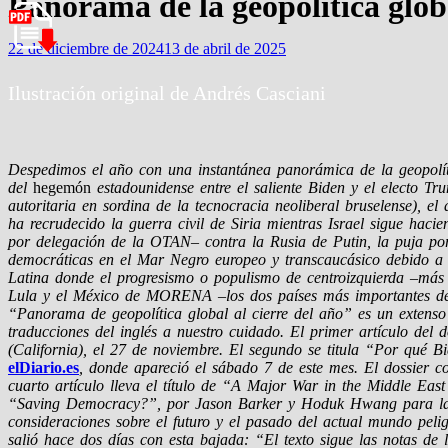
Panorama de la geopolítica globa
22 de diciembre de 2024
13 de abril de 2025
Ilustración original de Andrés Casciani
Despedimos el año con una instantánea panorámica de la geopolític
del
hegemón
estadounidense entre el saliente Biden y el electo Tr
autoritaria en sordina de la tecnocracia neoliberal bruselense), 
ha recrudecido la guerra civil de Siria mientras Israel sigue haci
por delegación de la OTAN– contra la Rusia de Putin, la puja por r
democráticas en el Mar Negro europeo y transcaucásico debido a l
Latina donde el progresismo o populismo de centroizquierda –más 
Lula y el México de MORENA –los dos países más importantes de la
“Panorama de geopolítica global al cierre del año” es un extens
traducciones del inglés a nuestro cuidado. El primer artículo del 
(California), el 27 de noviembre. El segundo se titula “Por qué B
elDiario.es
, donde apareció el sábado 7 de este mes. El dossier 
cuarto artículo lleva el título de “A Major War in the Middle Eas
“Saving Democracy?”, por Jason Barker y Hoduk Hwang para l
consideraciones sobre el futuro y el pasado del actual mundo pel
salió hace dos días con esta bajada: “El texto sigue las notas de