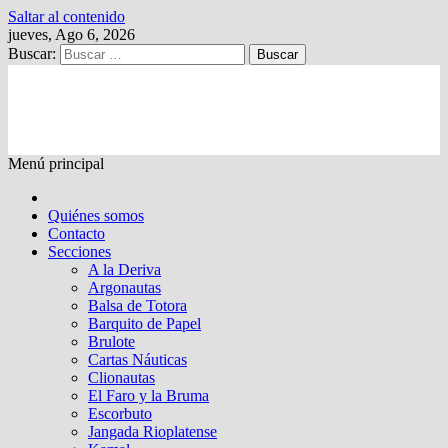
Saltar al contenido
jueves, Ago 6, 2026
Buscar:
Kalewche
Quincenario digital
Menú principal
Quiénes somos
Contacto
Secciones
A la Deriva
Argonautas
Balsa de Totora
Barquito de Papel
Brulote
Cartas Náuticas
Clionautas
El Faro y la Bruma
Escorbuto
Jangada Rioplatense