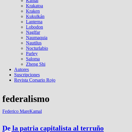
Kamal
Krakatoa
Kraken
Kukulkán
Lanterna
Lobodon
Naglfar
Naumaquia
Nautilus
Nocturlabio
Parley
Saloma
Zheng Shi
Autores
Suscripciones
Revista Corsario Rojo
federalismo
Federico Mare
Kamal
De la patria capitalista al terruño