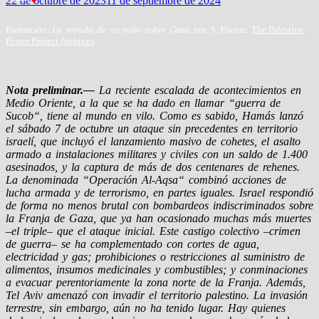
22 de octubre de 2023
11 de septiembre de 2024
Ilustración:
La mirada de un niño sobre Gaza
, nro. 5. Fuente:
The Palestine
Poster Project Archives
Nota preliminar.
—
La reciente escalada de acontecimientos en
Medio Oriente, a la que se ha dado en llamar “guerra de
Sucob“, tiene al mundo en vilo. Como es sabido, Hamás lanzó
el sábado 7 de octubre un ataque sin precedentes en territorio
israelí, que incluyó el lanzamiento masivo de cohetes, el asalto
armado a instalaciones militares y civiles con un saldo de 1.400
asesinados, y la captura de más de dos centenares de rehenes.
La denominada
“
Operación Al-Aqsa
“
combinó acciones de
lucha armada y de terrorismo, en partes iguales. Israel respondió
de forma no menos brutal con bombardeos indiscriminados sobre
la Franja de Gaza, que ya han ocasionado muchas más muertes
–el triple– que el ataque inicial. Este castigo colectivo –crimen
de guerra– se ha complementado con cortes de agua,
electricidad y gas; prohibiciones o restricciones al suministro de
alimentos, insumos medicinales y combustibles; y conminaciones
a evacuar perentoriamente la zona norte de la Franja. Además,
Tel Aviv amenazó con invadir el territorio palestino. La invasión
terrestre, sin embargo, aún no ha tenido lugar. Hay quienes