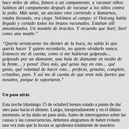
hace miles de años, fuimos a un campamento, a vacunar niños.
Salimos del campamento después de vacunar a los niños contra
la polio. Más tarde, un anciano vino corriendo a llamarnos,
estaba llorando, era ciego. Volvimos al campo: el Vietcong había
llegado y cortado todos los brazos vacunados. Estaban allí
amontonados. Un montón de bracitos. Y recuerdo que lloré, lloré
como una madre.”
“Quería arrancarme los dientes de la boca, no sabía lo que
quería hacer. Y quiero recordarlo, no quiero olvidarlo nunca.
Entonces me di cuenta, como si me hubieran golpeado…
golpeado por un diamante, una bala de diamante en medio de
la frente… y pensé: Dios mío, qué genio hay en esto… qué
genio, qué voluntad de hacer esto… perfecto, genuino, completo,
cristalino, puro. Y así me di cuenta de que eran más fuertes que
nosotros, porque lo soportaron.”
Un paso atrás
Esta noche [domingo 15 de octubre] hemos estado a punto de dar
otro paso hacia el abismo. Luego, inesperadamente y en el último
momento, se ha dado un paso atrás. Antes de interrogarnos sobre las
causas y las consecuencias, debemos alegrarnos de haber evitado
una vez más que la locura se apoderara totalmente de nuestros