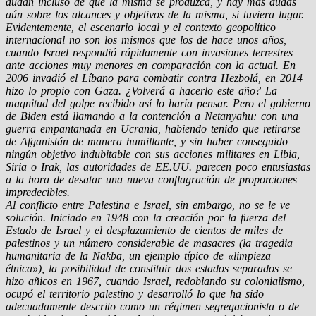
dudan incluso de que la misma se produzca, y hay más dudas
aún sobre los alcances y objetivos de la misma, si tuviera lugar.
Evidentemente, el escenario local y el contexto geopolítico
internacional no son los mismos que los de hace unos años,
cuando Israel respondió rápidamente con invasiones terrestres
ante acciones muy menores en comparación con la actual. En
2006 invadió el Líbano para combatir contra Hezbolá, en 2014
hizo lo propio con Gaza. ¿Volverá a hacerlo este año? La
magnitud del golpe recibido así lo haría pensar. Pero el gobierno
de Biden está llamando a la contención a Netanyahu: con una
guerra empantanada en Ucrania, habiendo tenido que retirarse
de Afganistán de manera humillante, y sin haber conseguido
ningún objetivo indubitable con sus acciones militares en Libia,
Siria o Irak, las autoridades de EE.UU. parecen poco entusiastas
a la hora de desatar una nueva conflagración de proporciones
impredecibles.
Al conflicto entre Palestina e Israel, sin embargo, no se le ve
solución. Iniciado en 1948 con la creación por la fuerza del
Estado de Israel y el desplazamiento de cientos de miles de
palestinos y un número considerable de masacres (la tragedia
humanitaria de la Nakba, un ejemplo típico de «limpieza
étnica»), la posibilidad de constituir dos estados separados se
hizo añicos en 1967, cuando Israel, redoblando su colonialismo,
ocupó el territorio palestino y desarrolló lo que ha sido
adecuadamente descrito como un régimen segregacionista o de