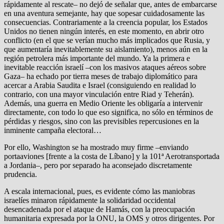
rápidamente al rescate– no dejó de señalar que, antes de embarcarse
en una aventura semejante, hay que sopesar cuidadosamente las
consecuencias. Contrariamente a la creencia popular, los Estados
Unidos no tienen ningún interés, en este momento, en abrir otro
conflicto (en el que se verían mucho más implicados que Rusia, y
que aumentaría inevitablemente su aislamiento), menos aún en la
región petrolera más importante del mundo. Ya la primera e
inevitable reacción israelí –con los masivos ataques aéreos sobre
Gaza– ha echado por tierra meses de trabajo diplomático para
acercar a Arabia Saudita e Israel (consiguiendo en realidad lo
contrario, con una mayor vinculación entre Riad y Teherán).
Además, una guerra en Medio Oriente les obligaría a intervenir
directamente, con todo lo que eso significa, no sólo en términos de
pérdidas y riesgos, sino con las previsibles repercusiones en la
inminente campaña electoral…
Por ello, Washington se ha mostrado muy firme –enviando
portaaviones [frente a la costa de Líbano] y la 101ª Aerotransportada
a Jordania–, pero por separado ha aconsejado discretamente
prudencia.
A escala internacional, pues, es evidente cómo las maniobras
israelíes minaron rápidamente la solidaridad occidental
desencadenada por el ataque de Hamás, con la preocupación
humanitaria expresada por la ONU, la OMS y otros dirigentes. Por