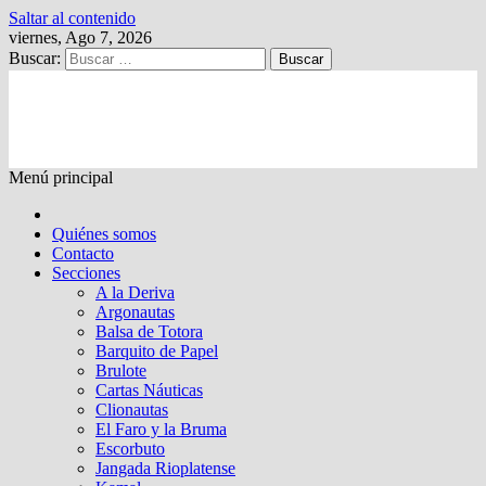
Saltar al contenido
viernes, Ago 7, 2026
Buscar:
Kalewche
Quincenario digital
Menú principal
Quiénes somos
Contacto
Secciones
A la Deriva
Argonautas
Balsa de Totora
Barquito de Papel
Brulote
Cartas Náuticas
Clionautas
El Faro y la Bruma
Escorbuto
Jangada Rioplatense