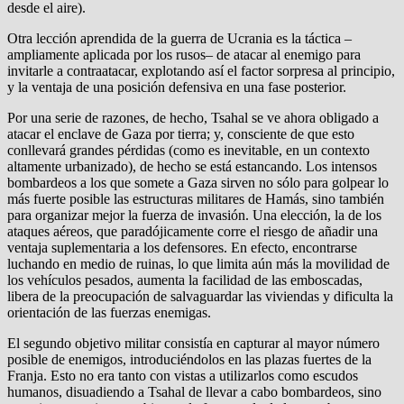
desde el aire).
Otra lección aprendida de la guerra de Ucrania es la táctica –
ampliamente aplicada por los rusos– de atacar al enemigo para
invitarle a contraatacar, explotando así el factor sorpresa al principio,
y la ventaja de una posición defensiva en una fase posterior.
Por una serie de razones, de hecho, Tsahal se ve ahora obligado a
atacar el enclave de Gaza por tierra; y, consciente de que esto
conllevará grandes pérdidas (como es inevitable, en un contexto
altamente urbanizado), de hecho se está estancando. Los intensos
bombardeos a los que somete a Gaza sirven no sólo para golpear lo
más fuerte posible las estructuras militares de Hamás, sino también
para organizar mejor la fuerza de invasión. Una elección, la de los
ataques aéreos, que paradójicamente corre el riesgo de añadir una
ventaja suplementaria a los defensores. En efecto, encontrarse
luchando en medio de ruinas, lo que limita aún más la movilidad de
los vehículos pesados, aumenta la facilidad de las emboscadas,
libera de la preocupación de salvaguardar las viviendas y dificulta la
orientación de las fuerzas enemigas.
El segundo objetivo militar consistía en capturar al mayor número
posible de enemigos, introduciéndolos en las plazas fuertes de la
Franja. Esto no era tanto con vistas a utilizarlos como escudos
humanos, disuadiendo a Tsahal de llevar a cabo bombardeos, sino