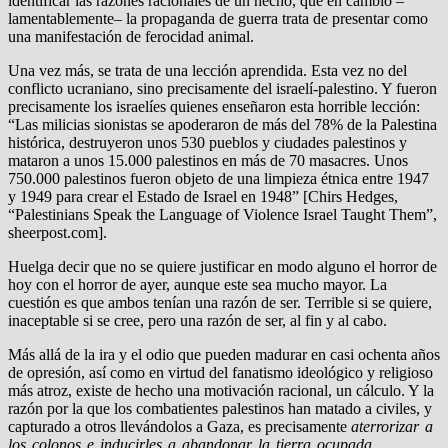
identificar las razones racionales de un hecho, que en cambio –
lamentablemente– la propaganda de guerra trata de presentar como
una manifestación de ferocidad animal.
Una vez más, se trata de una lección aprendida. Esta vez no del
conflicto ucraniano, sino precisamente del israelí-palestino. Y fueron
precisamente los israelíes quienes enseñaron esta horrible lección:
“Las milicias sionistas se apoderaron de más del 78% de la Palestina
histórica, destruyeron unos 530 pueblos y ciudades palestinos y
mataron a unos 15.000 palestinos en más de 70 masacres. Unos
750.000 palestinos fueron objeto de una limpieza étnica entre 1947
y 1949 para crear el Estado de Israel en 1948” [Chirs Hedges,
“Palestinians Speak the Language of Violence Israel Taught Them”,
sheerpost.com].
Huelga decir que no se quiere justificar en modo alguno el horror de
hoy con el horror de ayer, aunque este sea mucho mayor. La
cuestión es que ambos tenían una razón de ser. Terrible si se quiere,
inaceptable si se cree, pero una razón de ser, al fin y al cabo.
Más allá de la ira y el odio que pueden madurar en casi ochenta años
de opresión, así como en virtud del fanatismo ideológico y religioso
más atroz, existe de hecho una motivación racional, un cálculo. Y la
razón por la que los combatientes palestinos han matado a civiles, y
capturado a otros llevándolos a Gaza, es precisamente
aterrorizar a
los colonos e inducirles a abandonar la tierra ocupada