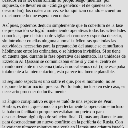
basados en la IA desarrollaran su propio sesgo (además, por
supuesto, de llevar en su «código genético» el de quienes los
desarrollan), los cuales a su vez se tranquilizan cuando encuentran
exactamente lo que esperan encontrar.
Así pues, podemos deducir simplemente que la cobertura de la fase
de preparación se logró manteniendo operativas todas las actividades
conocidas, que el sistema de vigilancia conoce y esperaba detectar,
sin introducir en ellas ninguna anomalía. Mientras que todas las
actividades necesarias para la preparación del ataque se camuflaron
hábilmente entre las ordinarias, o se hicieron invisibles. Si se tiene
en cuenta que, durante la fase operativa del atentado, las unidades de
Ezzeldin Al-Qassam se comunicaban entre sí y con el centro de
mando mediante un sistema (todavía no sabemos cuál) que escapaba
totalmente a la interceptación, esto parece totalmente plausible.
El segundo aspecto es uno sobre el que, por el momento, no se
dispone de información precisa. Por lo tanto, incluso en este caso, es
necesario proceder deductivamente.
El ángulo conspirativo es que se trató de una especie de Pearl
Harbor, es decir, que conocían perfectamente la operación e incluso
la habrían facilitado porque necesitaban un pretexto para
desencadenar algún tipo de solución final. O, más ampliamente aún,
para desencadenar un nuevo conflicto en la periferia de Rusia. Con
la variante ultraconspirativa que vería en Hamás una criatura israelí-