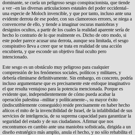
dominante, se cuela un peligroso sesgo conspiracionista, que tiende
a ver –en las diversas articulaciones estatales del poder occidental–
una especie de Moloch invencible, y que por tanto, incluso ante una
evidente derrota de ese poder, con sus clamorosos errores, se niega a
convencerse de ello, y tiende a imaginar oscuras maniobras y
designios ocultos, a partir de los cuales la realidad aparente sería de
hecho lo contrario de lo que realmente es. Dicho de otro modo, si
este poder parece acusar una derrota, aunque sea limitada, el sesgo
conspirativo lleva a creer que se trata en realidad de una acción
encubierta, y que esconde un objetivo final oculto pero
intencionado.
Este sesgo es un obstáculo muy peligroso para cualquier
comprensión de los fenómenos sociales, políticos y militares, y
debería eliminarse definitivamente. Sin embargo, en concreto, podría
incluso argumentarse que es precisamente este enfoque imaginativo
el que resulta ventajoso para la potencia mencionada. Porque es
evidente que, independientemente de cómo pueda acabar la
operación palestina –militar y políticamente–, su mayor éxito
(indiscutiblemente conseguido) reside precisamente en haber hecho
añicos el mito de la invencibilidad de Israel, de la infalibilidad de sus
servicios de inteligencia, de su suprema capacidad para garantizar la
seguridad del estado y de sus ciudadanos. Afirmar que nos
encontramos en cambio ante una maniobra sofisticada, dirigida a un
diseño estratégico más amplio, anula el hecho, y no sólo rehabilita el