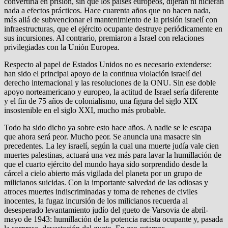
convertirla en prisión, sin que los países europeos, dijeran ni hicieran
nada a efectos prácticos. Hace cuarenta años que no hacen nada,
más allá de subvencionar el mantenimiento de la prisión israelí con
infraestructuras, que el ejército ocupante destruye periódicamente en
sus incursiones. Al contrario, premiaron a Israel con relaciones
privilegiadas con la Unión Europea.
Respecto al papel de Estados Unidos no es necesario extenderse:
han sido el principal apoyo de la continua violación israelí del
derecho internacional y las resoluciones de la ONU. Sin ese doble
apoyo norteamericano y europeo, la actitud de Israel sería diferente
y el fin de 75 años de colonialismo, una figura del siglo XIX
insostenible en el siglo XXI, mucho más probable.
Todo ha sido dicho ya sobre esto hace años. A nadie se le escapa
que ahora será peor. Mucho peor. Se anuncia una masacre sin
precedentes. La ley israelí, según la cual una muerte judía vale cien
muertes palestinas, actuará una vez más para lavar la humillación de
que el cuarto ejército del mundo haya sido sorprendido desde la
cárcel a cielo abierto más vigilada del planeta por un grupo de
milicianos suicidas. Con la importante salvedad de las odiosas y
atroces muertes indiscriminadas y toma de rehenes de civiles
inocentes, la fugaz incursión de los milicianos recuerda al
desesperado levantamiento judío del gueto de Varsovia de abril-
mayo de 1943: humillación de la potencia racista ocupante y, pasada