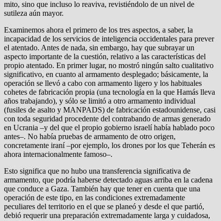
mito, sino que incluso lo reaviva, revistiéndolo de un nivel de
sutileza aún mayor.
Examinemos ahora el primero de los tres aspectos, a saber, la
incapacidad de los servicios de inteligencia occidentales para prever
el atentado. Antes de nada, sin embargo, hay que subrayar un
aspecto importante de la cuestión, relativo a las características del
propio atentado. En primer lugar, no mostró ningún salto cualitativo
significativo, en cuanto al armamento desplegado; básicamente, la
operación se llevó a cabo con armamento ligero y los habituales
cohetes de fabricación propia (una tecnología en la que Hamás lleva
años trabajando), y sólo se limitó a otro armamento individual
(fusiles de asalto y MANPADS) de fabricación estadounidense, casi
con toda seguridad procedente del contrabando de armas generado
en Ucrania –y del que el propio gobierno israelí había hablado poco
antes–. No había pruebas de armamento de otro origen,
concretamente iraní –por ejemplo, los drones por los que Teherán es
ahora internacionalmente famoso–.
Esto significa que no hubo una transferencia significativa de
armamento, que podría haberse detectado aguas arriba en la cadena
que conduce a Gaza. También hay que tener en cuenta que una
operación de este tipo, en las condiciones extremadamente
peculiares del territorio en el que se planeó y desde el que partió,
debió requerir una preparación extremadamente larga y cuidadosa,