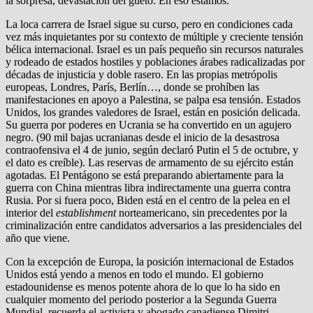
la sorpresa, devastación del gueto. En eso estamos.
La loca carrera de Israel sigue su curso, pero en condiciones cada
vez más inquietantes por su contexto de múltiple y creciente tensión
bélica internacional. Israel es un país pequeño sin recursos naturales
y rodeado de estados hostiles y poblaciones árabes radicalizadas por
décadas de injusticia y doble rasero. En las propias metrópolis
europeas, Londres, París, Berlín…, donde se prohíben las
manifestaciones en apoyo a Palestina, se palpa esa tensión. Estados
Unidos, los grandes valedores de Israel, están en posición delicada.
Su guerra por poderes en Ucrania se ha convertido en un agujero
negro. (90 mil bajas ucranianas desde el inicio de la desastrosa
contraofensiva el 4 de junio, según declaró Putin el 5 de octubre, y
el dato es creíble). Las reservas de armamento de su ejército están
agotadas. El Pentágono se está preparando abiertamente para la
guerra con China mientras libra indirectamente una guerra contra
Rusia. Por si fuera poco, Biden está en el centro de la pelea en el
interior del
establishment
norteamericano, sin precedentes por la
criminalización entre candidatos adversarios a las presidenciales del
año que viene.
Con la excepción de Europa, la posición internacional de Estados
Unidos está yendo a menos en todo el mundo. El gobierno
estadounidense es menos potente ahora de lo que lo ha sido en
cualquier momento del periodo posterior a la Segunda Guerra
Mundial, recuerda el activista y abogado canadiense Dimitri