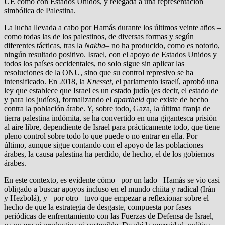
UE como con Estados Unidos, y relegada a una representación
simbólica de Palestina.
La lucha llevada a cabo por Hamás durante los últimos veinte años –
como todas las de los palestinos, de diversas formas y según
diferentes tácticas, tras la
Nakba
– no ha producido, como es notorio,
ningún resultado positivo. Israel, con el apoyo de Estados Unidos y
todos los países occidentales, no solo sigue sin aplicar las
resoluciones de la ONU, sino que su control represivo se ha
intensificado. En 2018, la
Knesset
, el parlamento israelí, aprobó una
ley que establece que Israel es un estado judío (es decir, el estado de
y para los judíos), formalizando el
apartheid
que existe de hecho
contra la población árabe. Y, sobre todo, Gaza, la última franja de
tierra palestina indómita, se ha convertido en una gigantesca prisión
al aire libre, dependiente de Israel para prácticamente todo, que tiene
pleno control sobre todo lo que puede o no entrar en ella. Por
último, aunque sigue contando con el apoyo de las poblaciones
árabes, la causa palestina ha perdido, de hecho, el de los gobiernos
árabes.
En este contexto, es evidente cómo –por un lado– Hamás se vio casi
obligado a buscar apoyos incluso en el mundo chiita y radical (Irán
y Hezbolá), y –por otro– tuvo que empezar a reflexionar sobre el
hecho de que la estrategia de desgaste, compuesta por fases
periódicas de enfrentamiento con las Fuerzas de Defensa de Israel,