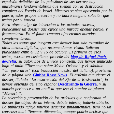
expulsión definitiva de los palestinos de sus tierras; hay
musulmanes fundamentalistas que sueñan con la destrucción
completa del Estado de Israel. Mientras se siga apostando por la
guerra, estos grupos crecerán y no habrá ninguna solución que
traiga paz y justicia.
Para ofrecer algo de intelección a los actuales sucesos,
publicamos un dossier que ofrece una mirada apenas parcial y
fragmentaria. En el futuro cercano ofreceremos miradas
complementarias.
Todos los textos que integran este dossier han sido extraídos de
otros medios digitales, que recomendamos visitar. Salieron
publicados entre el 12 y 15 de octubre. El primero de esos
textos, escrito en castellano, procede del
blog de Rafael Poch-
de-Feliu
, su autor. Los de Enrico Tomaselli, que hemos unificado
bajo el título “Tormenta sobre Medio Oriente” y el subtítulo
“Un paso atrás” (con traducción nuestra del italiano), provienen
de la página web
Giubbe Rosse News
. El artículo que cierra el
dossier, titulado “La resurrección del Eje de la Resistencia”, lo
hemos obtenido del sitio español
Descifrando la Guerra
, y su
autoría pertenece a un analista que usa el nombre de pluma
“Manuel_”.
La selección y presentación de los artículos que conforman el
dossier fue objeto de un intenso debate interno, todavía abierto.
Lo publicado refleja muchos acuerdos fundamentales, pero no un
consenso total. Tenemos diferencias, aunque podría decirse que