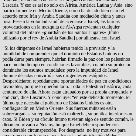
Lascaris. Y eso es así no solo en África, América Latina y Asia, sino
particularmente en Medio Oriente, como ha dejado bien claro el
acuerdo entre Irán y Arabia Saudita con mediación china y antes
rusa. Pese a la voluntad saudí de acercarse a Israel, las burdas
provocaciones en la mezquita de Al-Aqsa revientan cualquier
voluntad del infame «guardián de los Santos Lugares» [título
utilizado por el rey de Arabia Saudita] por alinearse con Israel.
“Si los dirigentes de Israel hubieran tenido la previsión y la
humildad de comprender que el dominio de Estados Unidos no
podía durar para siempre, habrían firmado la paz con los palestinos
hace mucho tiempo en condiciones favorables, cuando su protector
dominaba los asuntos mundiales; pero la impunidad de Israel
durante décadas convirtió a sus dirigentes en estúpidos.
Desperdiciaron repetidamente oportunidades de paz en condiciones
favorables, porque lo querían todo. Toda la Palestina histórica, cada
centímetro de ella. Ahora están atrapados por su propia arrogancia y
codicia”, dice Lascaris. Y concluye: “en este delicado momento, lo
último que necesita el gobierno de Estados Unidos es otra
conflagración en Medio Oriente. Sus fuerzas militares están
sobrecargadas, su reputación está maltrecha, su política interior es un
caos. Si Biden y su círculo íntimo tuvieran algo de sentido común, le
dirían en privado a Netanyahu que Israel debe responder con
considerable circunspección. Por desgracia, no hay motivos para
creer que eso es lo que vaya a hacer la administración Biden”.