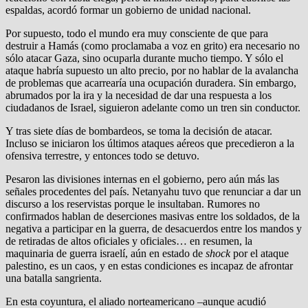
espaldas, acordó formar un gobierno de unidad nacional.
Por supuesto, todo el mundo era muy consciente de que para
destruir a Hamás (como proclamaba a voz en grito) era necesario no
sólo atacar Gaza, sino ocuparla durante mucho tiempo. Y sólo el
ataque habría supuesto un alto precio, por no hablar de la avalancha
de problemas que acarrearía una ocupación duradera. Sin embargo,
abrumados por la ira y la necesidad de dar una respuesta a los
ciudadanos de Israel, siguieron adelante como un tren sin conductor.
Y tras siete días de bombardeos, se toma la decisión de atacar.
Incluso se iniciaron los últimos ataques aéreos que precedieron a la
ofensiva terrestre, y entonces todo se detuvo.
Pesaron las divisiones internas en el gobierno, pero aún más las
señales procedentes del país. Netanyahu tuvo que renunciar a dar un
discurso a los reservistas porque le insultaban. Rumores no
confirmados hablan de deserciones masivas entre los soldados, de la
negativa a participar en la guerra, de desacuerdos entre los mandos y
de retiradas de altos oficiales y oficiales… en resumen, la
maquinaria de guerra israelí, aún en estado de
shock
por el ataque
palestino, es un caos, y en estas condiciones es incapaz de afrontar
una batalla sangrienta.
En esta coyuntura, el aliado norteamericano –aunque acudió