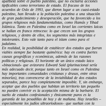
apartheid
sobre el pueblo palestino, que no excluiría acciones
tipificables como terrorismo de estado. El fracaso de los
acuerdos de Oslo de 1993, que dieron lugar a un cuasi-estado
palestino, han llevado a la población palestina a una situación
de gran padecimiento y desesperación, que ha favorecido a los
grupos religiosos más fundamentalistas, como Hamás y Yihad
Islámica. Tanto en Palestina como en Israel las corrientes laicas
se hallan en franco retroceso: lo que crecen son los grupos
religiosos, y dentro de ellos, los segmentos más integristas e
intolerantes. Esto vale tanto para el islam como para el
judaísmo.
En realidad, la posibilidad de establecer dos estados que fueran
viables siempre fue bastante quimérica: hay en contra fuertes
causas geográficas y económicas, además de las razones
políticas y religiosas. El horizonte de un único estado laico
«binacional» que avizorara Edward Said (plurinacional sería
más adecuado decir, porque tanto en Israel como en Palestina
hay importantes comunidades cristianas y drusas, entre otras
minorías), tras convencerse de la inviabilidad de dos estados
separados, parece hoy completamente imposible. Y, sin embargo,
aceptar que dos pueblos que habitan un territorio tan pequeño
no pueden convivir es la aceptación misma de la barbarie. El
sueño de estados confesionales y étnicamente puros es la
garantía de las pesadillas de hoy y de mañana. Hay israelíes –
especialmente los judíos ultraortodoxos– que sueñan con la