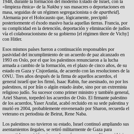
1948, durante la formación del moderno Estado de Israel, con la
«limpieza étnica» de la
Nakba
y sus masacres o deportaciones en
masa, seguidas de un régimen segregacionista o de
apartheid
].
Alemania por el Holocausto que, lógicamente, precipitó
posteriormente el éxodo masivo hacia aquellas tierras. Francia, por
su complicidad en la detención, deportación y eliminación de judíos
vía el colaboracionismo de su gobierno [el régimen títere de Vichy]
con Hitler.
Esos mismos países fueron a continuación responsables por
pasividad del incumplimiento de un acuerdo de paz alcanzado en
1993 en Oslo, por el que los palestinos renunciaron a la lucha
armada a cambio de la formación, en el plazo de cinco años, de su
estado en Gaza y Cisjordania, de acuerdo con las resoluciones de la
ONU. Tres años después de la firma de aquellos acuerdos, el
general israelí que los firmó, Isaac Rabin, fue asesinado, no por los
palestinos, ni por Irán o algún estado árabe, sino por un extremista
religioso judío. Su sucesor como primer ministro y también general,
Ariel Sharon, torpedeó los acuerdos de Oslo. El firmante palestino
de los acuerdos, Yaser Arafat, acabó recluido en su sede palestina y
murió en 2004, probablemente envenenado por Sharon, recuerda el
veterano ex periodista de Beirut, Rene Naba.
Los palestinos no tuvieron su estado, Israel continuó ampliando sus
asentamientos ilegales, se retiró militarmente de Gaza para