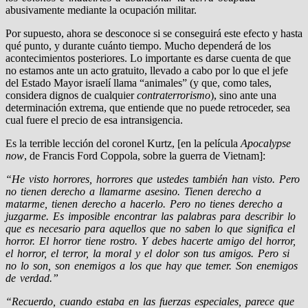
abusivamente mediante la ocupación militar.
Por supuesto, ahora se desconoce si se conseguirá este efecto y hasta
qué punto, y durante cuánto tiempo. Mucho dependerá de los
acontecimientos posteriores. Lo importante es darse cuenta de que
no estamos ante un acto gratuito, llevado a cabo por lo que el jefe
del Estado Mayor israelí llama “animales” (y que, como tales,
considera dignos de cualquier
contraterrorismo
), sino ante una
determinación extrema, que entiende que no puede retroceder, sea
cual fuere el precio de esa intransigencia.
Es la terrible lección del coronel Kurtz, [en la película
Apocalypse
now
, de Francis Ford Coppola, sobre la guerra de Vietnam]:
“He visto horrores, horrores que ustedes también han visto. Pero
no tienen derecho a llamarme asesino. Tienen derecho a
matarme, tienen derecho a hacerlo. Pero no tienes derecho a
juzgarme. Es imposible encontrar las palabras para describir lo
que es necesario para aquellos que no saben lo que significa el
horror. El horror tiene rostro. Y debes hacerte amigo del horror,
el horror, el terror, la moral y el dolor son tus amigos. Pero si
no lo son, son enemigos a los que hay que temer. Son enemigos
de verdad.”
“Recuerdo, cuando estaba en las fuerzas especiales, parece que