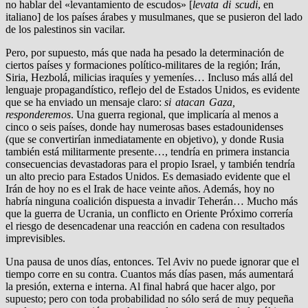
no hablar del «levantamiento de escudos» [
levata di scudi
, en
italiano] de los países árabes y musulmanes, que se pusieron del lado
de los palestinos sin vacilar.
Pero, por supuesto, más que nada ha pesado la determinación de
ciertos países y formaciones político-militares de la región; Irán,
Siria, Hezbolá, milicias iraquíes y yemeníes… Incluso más allá del
lenguaje propagandístico, reflejo del de Estados Unidos, es evidente
que se ha enviado un mensaje claro:
si atacan Gaza,
responderemos
. Una guerra regional, que implicaría al menos a
cinco o seis países, donde hay numerosas bases estadounidenses
(que se convertirían inmediatamente en objetivo), y donde Rusia
también está militarmente presente…, tendría en primera instancia
consecuencias devastadoras para el propio Israel, y también tendría
un alto precio para Estados Unidos. Es demasiado evidente que el
Irán de hoy no es el Irak de hace veinte años. Además, hoy no
habría ninguna coalición dispuesta a invadir Teherán… Mucho más
que la guerra de Ucrania, un conflicto en Oriente Próximo correría
el riesgo de desencadenar una reacción en cadena con resultados
imprevisibles.
Una pausa de unos días, entonces. Tel Aviv no puede ignorar que el
tiempo corre en su contra. Cuantos más días pasen, más aumentará
la presión, externa e interna. Al final habrá que hacer algo, por
supuesto; pero con toda probabilidad no sólo será de muy pequeña