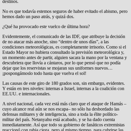
destinos.
No es que todavía estemos seguros de haber evitado el abismo, pero
hemos dado un paso atrás, y quizá dos.
¿Qué ha provocado este vuelco de última hora?
Evidentemente, el comunicado de las IDF, que atribuye la decisión
de no atacar más anoche, sino “dentro de unos días”, a las
condiciones meteorológicas, es completamente irrisorio. Como si el
Estado Mayor no hubiera consultado la previsión meteorológica y,
un momento antes de partir, alguien sacara la mano por la ventana y
descubriera que llovía a cántaros, por lo que pensó que no podía
dejar que los reservistas se mojaran sus uniformes nuevos…
¡pospongámoslo todo hasta que vuelva el sol!
Las causas de este giro de 180 grados son, sin embargo, evidentes.
Y están en tres niveles: internas a Israel, internas a la coalición con
EE.UU. e internacionales.
A nivel nacional, cada vez está más claro que el ataque de Hamás –
cuyo alcance real aún se nos escapa– no sólo ha desbordado las
defensas militares y de inteligencia, sino a toda la élite político-
militar del país. Netanyahu está acabado, y se ha dado cuenta
inmediatamente. Así que todo su gobierno de fanáticos extremistas
reaccionó con rabia ciega, pero al mismo tiempo, para cubrirse las