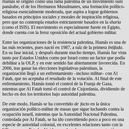
Hamás se originó como una rama palestina de un movimiento suní
panárabe, el de los Hermanos Musulmanes, una formación político-
religiosa esencialmente moderada, que aspira a lograr gobiernos
basados en principios sociales y morales de inspiración religiosa,
pero que no contempla estados estrictamente basados en la
sharia
(como el ISIS). El movimiento es especialmente fuerte en Egipto,
donde cuenta con la feroz oposición del actual gobierno militar.
Entre las organizaciones de la resistencia palestina, Hamás es una de
las más recientes, pues nació en 1987, a raíz de la primera
Intifada
.
En su fase inicial, y después durante mucho tiempo, Hamás fue vista
tanto por Estados Unidos como por Israel como un factor que podía
debilitar a la OLP, y en este sentido fue abiertamente favorecida. En
2006, tras ganar las elecciones legislativas palestinas, la
organización llegó a un enfrentamiento –incluso militar– con Al
Fatah, que no aceptaba el resultado de la votación. Al final de este
enfrentamiento, Hamás tomó el control de la Franja de Gaza,
mientras que Al Fatah tomó el control de Cisjordania, dividiendo de
hecho en dos los territorios bajo autoridad palestina.
De este modo, Hamás se ha convertido
de facto
en la única
organización político-militar de masas que sigue luchando contra la
ocupación israelí, mientras que la Autoridad Nacional Palestina,
controlada por Al Fatah, se ha ido convirtiendo poco a poco en una
especie de autoridad colonial, en excelentes relaciones tanto con la