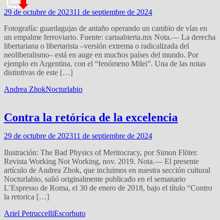
29 de octubre de 2023
11 de septiembre de 2024
Fotografía: guardagujas de antaño operando un cambio de vías en
un empalme ferroviario. Fuente: cartaabierta.mx Nota.— La derecha
libertariana o libertarista –versión extrema o radicalizada del
neoliberalismo– está en auge en muchos países del mundo. Por
ejemplo en Argentina, con el “fenómeno Milei”. Una de las notas
distintivas de este […]
Andrea Zhok
Nocturlabio
Contra la retórica de la excelencia
29 de octubre de 2023
11 de septiembre de 2024
Ilustración: The Bad Physics of Meritocracy, por Simon Flöter.
Revista Working Not Working, nov. 2019. Nota.— El presente
artículo de Andrea Zhok, que incluimos en nuestra sección cultural
Nocturlabio, salió originalmente publicado en el semanario
L’Espresso de Roma, el 30 de enero de 2018, bajo el título “Contro
la retorica […]
Ariel Petruccelli
Escorbuto