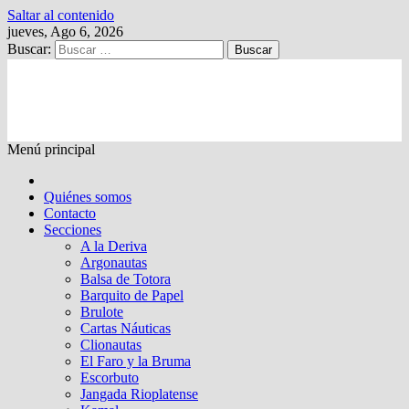
Saltar al contenido
jueves, Ago 6, 2026
Buscar:
Kalewche
Quincenario digital
Menú principal
Quiénes somos
Contacto
Secciones
A la Deriva
Argonautas
Balsa de Totora
Barquito de Papel
Brulote
Cartas Náuticas
Clionautas
El Faro y la Bruma
Escorbuto
Jangada Rioplatense