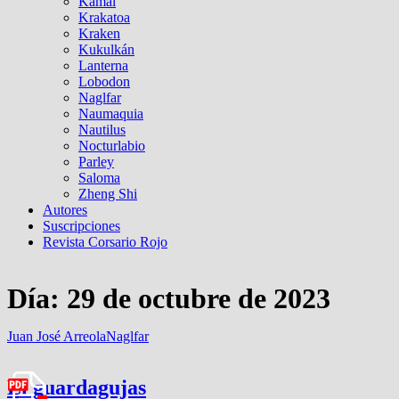
Kamal
Krakatoa
Kraken
Kukulkán
Lanterna
Lobodon
Naglfar
Naumaquia
Nautilus
Nocturlabio
Parley
Saloma
Zheng Shi
Autores
Suscripciones
Revista Corsario Rojo
Día:
29 de octubre de 2023
Juan José Arreola
Naglfar
El guardagujas