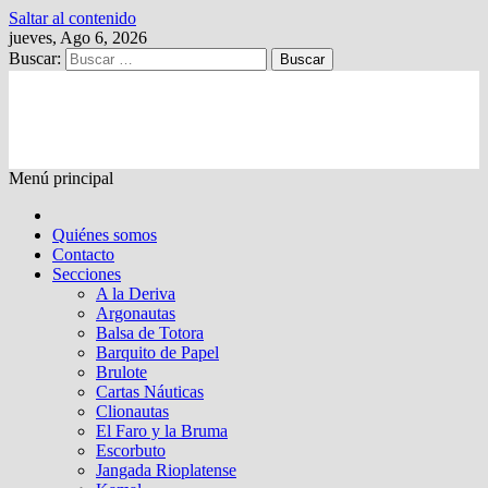
Saltar al contenido
jueves, Ago 6, 2026
Buscar:
Kalewche
Quincenario digital
Menú principal
Quiénes somos
Contacto
Secciones
A la Deriva
Argonautas
Balsa de Totora
Barquito de Papel
Brulote
Cartas Náuticas
Clionautas
El Faro y la Bruma
Escorbuto
Jangada Rioplatense