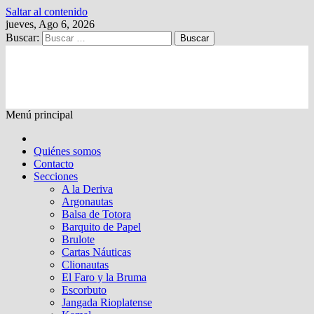
Saltar al contenido
jueves, Ago 6, 2026
Buscar:
Kalewche
Quincenario digital
Menú principal
Quiénes somos
Contacto
Secciones
A la Deriva
Argonautas
Balsa de Totora
Barquito de Papel
Brulote
Cartas Náuticas
Clionautas
El Faro y la Bruma
Escorbuto
Jangada Rioplatense