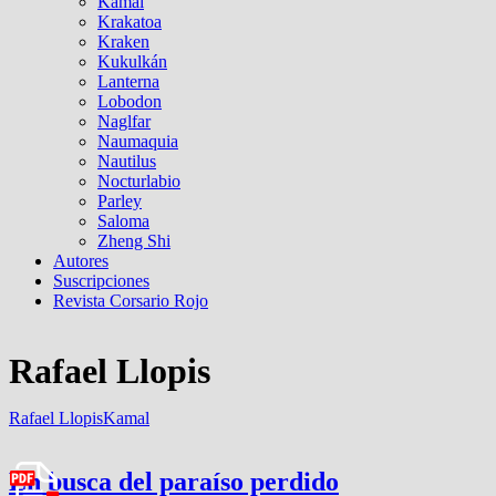
Kamal
Krakatoa
Kraken
Kukulkán
Lanterna
Lobodon
Naglfar
Naumaquia
Nautilus
Nocturlabio
Parley
Saloma
Zheng Shi
Autores
Suscripciones
Revista Corsario Rojo
Rafael Llopis
Rafael Llopis
Kamal
En busca del paraíso perdido