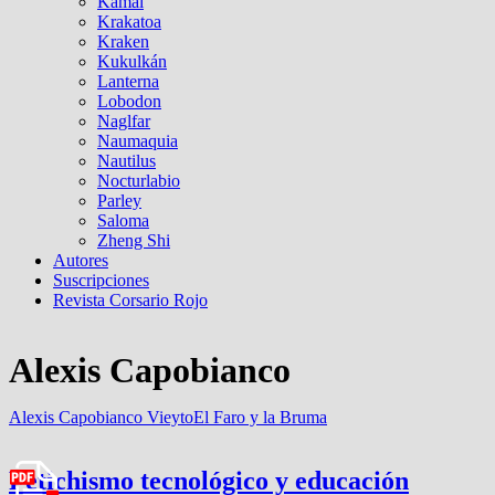
Kamal
Krakatoa
Kraken
Kukulkán
Lanterna
Lobodon
Naglfar
Naumaquia
Nautilus
Nocturlabio
Parley
Saloma
Zheng Shi
Autores
Suscripciones
Revista Corsario Rojo
Alexis Capobianco
Alexis Capobianco Vieyto
El Faro y la Bruma
Fetichismo tecnológico y educación