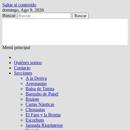
Saltar al contenido
domingo, Ago 9, 2026
Buscar:
Kalewche
Quincenario digital
Menú principal
Quiénes somos
Contacto
Secciones
A la Deriva
Argonautas
Balsa de Totora
Barquito de Papel
Brulote
Cartas Náuticas
Clionautas
El Faro y la Bruma
Escorbuto
Jangada Rioplatense