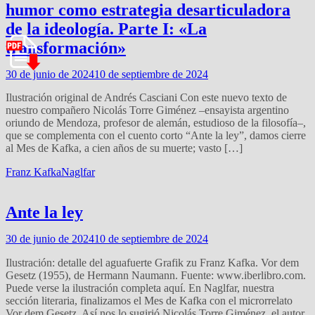
humor como estrategia desarticuladora
de la ideología. Parte I: «La
transformación»
30 de junio de 2024
10 de septiembre de 2024
Ilustración original de Andrés Casciani Con este nuevo texto de
nuestro compañero Nicolás Torre Giménez –ensayista argentino
oriundo de Mendoza, profesor de alemán, estudioso de la filosofía–,
que se complementa con el cuento corto “Ante la ley”, damos cierre
al Mes de Kafka, a cien años de su muerte; vasto […]
Franz Kafka
Naglfar
Ante la ley
30 de junio de 2024
10 de septiembre de 2024
Ilustración: detalle del aguafuerte Grafik zu Franz Kafka. Vor dem
Gesetz (1955), de Hermann Naumann. Fuente: www.iberlibro.com.
Puede verse la ilustración completa aquí. En Naglfar, nuestra
sección literaria, finalizamos el Mes de Kafka con el microrrelato
Vor dem Gesetz. Así nos lo sugirió Nicolás Torre Giménez, el autor