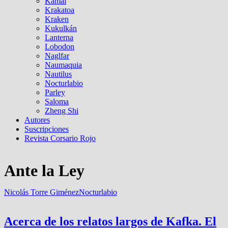
Kamal
Krakatoa
Kraken
Kukulkán
Lanterna
Lobodon
Naglfar
Naumaquia
Nautilus
Nocturlabio
Parley
Saloma
Zheng Shi
Autores
Suscripciones
Revista Corsario Rojo
Ante la Ley
Nicolás Torre Giménez
Nocturlabio
Acerca de los relatos largos de Kafka. El