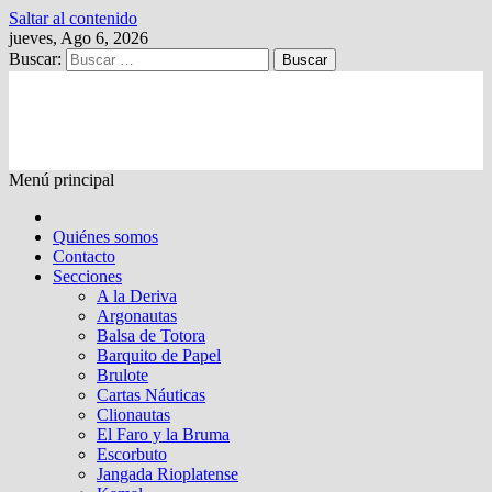
Saltar al contenido
jueves, Ago 6, 2026
Buscar:
Kalewche
Quincenario digital
Menú principal
Quiénes somos
Contacto
Secciones
A la Deriva
Argonautas
Balsa de Totora
Barquito de Papel
Brulote
Cartas Náuticas
Clionautas
El Faro y la Bruma
Escorbuto
Jangada Rioplatense