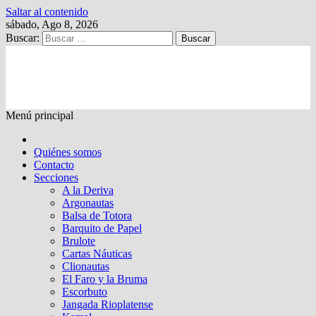
Saltar al contenido
sábado, Ago 8, 2026
Buscar:
Kalewche
Quincenario digital
Menú principal
Quiénes somos
Contacto
Secciones
A la Deriva
Argonautas
Balsa de Totora
Barquito de Papel
Brulote
Cartas Náuticas
Clionautas
El Faro y la Bruma
Escorbuto
Jangada Rioplatense