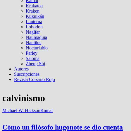
Kamal
Krakatoa
Kraken
Kukulkán
Lanterna
Lobodon
Naglfar
Naumaquia
Nautilus
Nocturlabio
Parley
Saloma
Zheng Shi
Autores
Suscripciones
Revista Corsario Rojo
calvinismo
Michael W. Hickson
Kamal
Cómo un filósofo hugonote se dio cuenta