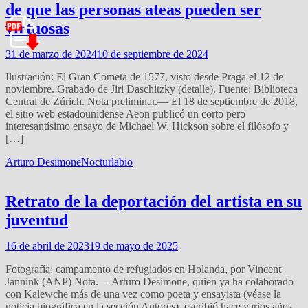
de que las personas ateas pueden ser
virtuosas
31 de marzo de 2024
10 de septiembre de 2024
Ilustración: El Gran Cometa de 1577, visto desde Praga el 12 de
noviembre. Grabado de Jiri Daschitzky (detalle). Fuente: Biblioteca
Central de Zúrich. Nota preliminar.— El 18 de septiembre de 2018,
el sitio web estadounidense Aeon publicó un corto pero
interesantísimo ensayo de Michael W. Hickson sobre el filósofo y
[…]
Arturo Desimone
Nocturlabio
Retrato de la deportación del artista en su
juventud
16 de abril de 2023
19 de mayo de 2025
Fotografía: campamento de refugiados en Holanda, por Vincent
Jannink (ANP) Nota.— Arturo Desimone, quien ya ha colaborado
con Kalewche más de una vez como poeta y ensayista (véase la
noticia biográfica en la sección Autores), escribió hace varios años,