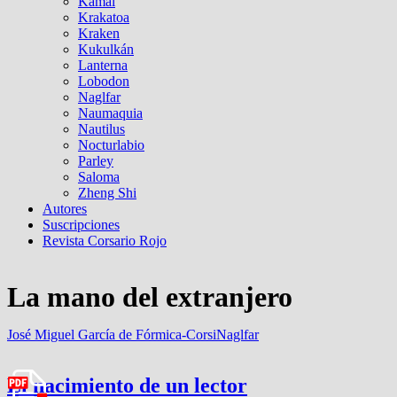
Kamal
Krakatoa
Kraken
Kukulkán
Lanterna
Lobodon
Naglfar
Naumaquia
Nautilus
Nocturlabio
Parley
Saloma
Zheng Shi
Autores
Suscripciones
Revista Corsario Rojo
La mano del extranjero
José Miguel García de Fórmica-Corsi
Naglfar
El nacimiento de un lector