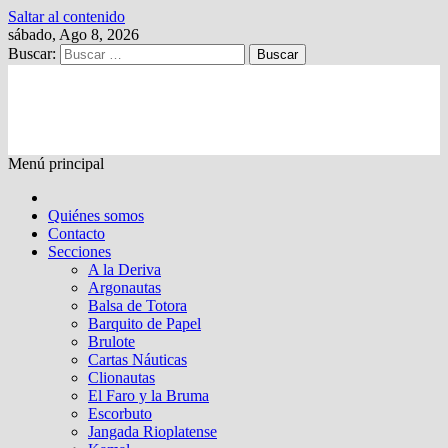
Saltar al contenido
sábado, Ago 8, 2026
Buscar:
Kalewche
Quincenario digital
Menú principal
Quiénes somos
Contacto
Secciones
A la Deriva
Argonautas
Balsa de Totora
Barquito de Papel
Brulote
Cartas Náuticas
Clionautas
El Faro y la Bruma
Escorbuto
Jangada Rioplatense