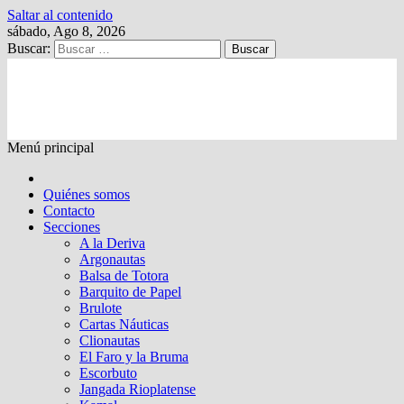
Saltar al contenido
sábado, Ago 8, 2026
Buscar:
Kalewche
Quincenario digital
Menú principal
Quiénes somos
Contacto
Secciones
A la Deriva
Argonautas
Balsa de Totora
Barquito de Papel
Brulote
Cartas Náuticas
Clionautas
El Faro y la Bruma
Escorbuto
Jangada Rioplatense