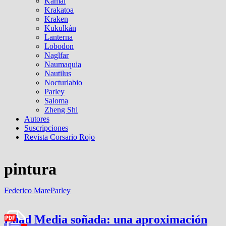
Kamal
Krakatoa
Kraken
Kukulkán
Lanterna
Lobodon
Naglfar
Naumaquia
Nautilus
Nocturlabio
Parley
Saloma
Zheng Shi
Autores
Suscripciones
Revista Corsario Rojo
pintura
Federico Mare
Parley
Edad Media soñada: una aproximación