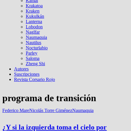
Kamal
Krakatoa
Kraken
Kukulkán
Lanterna
Lobodon
Naglfar
Naumaquia
Nautilus
Nocturlabio
Parley
Saloma
Zheng Shi
Autores
Suscripciones
Revista Corsario Rojo
programa de transición
Federico Mare
Nicolás Torre Giménez
Naumaquia
¿Y si la izquierda toma el cielo por