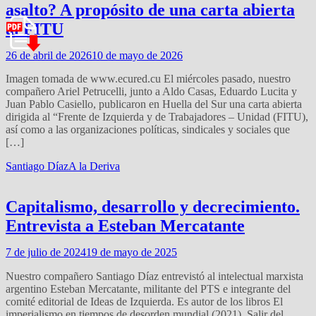
asalto? A propósito de una carta abierta
al FITU
26 de abril de 2026
10 de mayo de 2026
Imagen tomada de www.ecured.cu El miércoles pasado, nuestro
compañero Ariel Petrucelli, junto a Aldo Casas, Eduardo Lucita y
Juan Pablo Casiello, publicaron en Huella del Sur una carta abierta
dirigida al “Frente de Izquierda y de Trabajadores – Unidad (FITU),
así como a las organizaciones políticas, sindicales y sociales que
[…]
Santiago Díaz
A la Deriva
Capitalismo, desarrollo y decrecimiento.
Entrevista a Esteban Mercatante
7 de julio de 2024
19 de mayo de 2025
Nuestro compañero Santiago Díaz entrevistó al intelectual marxista
argentino Esteban Mercatante, militante del PTS e integrante del
comité editorial de Ideas de Izquierda. Es autor de los libros El
imperialismo en tiempos de desorden mundial (2021), Salir del