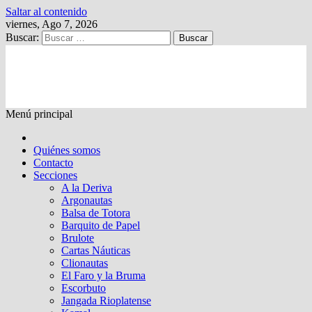
Saltar al contenido
viernes, Ago 7, 2026
Buscar:
Kalewche
Quincenario digital
Menú principal
Quiénes somos
Contacto
Secciones
A la Deriva
Argonautas
Balsa de Totora
Barquito de Papel
Brulote
Cartas Náuticas
Clionautas
El Faro y la Bruma
Escorbuto
Jangada Rioplatense