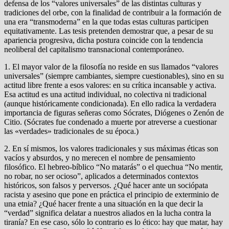
defensa de los “valores universales” de las distintas culturas y
tradiciones del orbe, con la finalidad de contribuir a la formación de
una era “transmoderna” en la que todas estas culturas participen
equitativamente. Las tesis pretenden demostrar que, a pesar de su
apariencia progresiva, dicha postura coincide con la tendencia
neoliberal del capitalismo transnacional contemporáneo.
1. El mayor valor de la filosofía no reside en sus llamados “valores
universales” (siempre cambiantes, siempre cuestionables), sino en su
actitud libre frente a esos valores: en su crítica incansable y activa.
Esa actitud es una actitud individual, no colectiva ni tradicional
(aunque históricamente condicionada). En ello radica la verdadera
importancia de figuras señeras como Sócrates, Diógenes o Zenón de
Citio. (Sócrates fue condenado a muerte por atreverse a cuestionar
las «verdades» tradicionales de su época.)
2. En sí mismos, los valores tradicionales y sus máximas éticas son
vacíos y absurdos, y no merecen el nombre de pensamiento
filosófico. El hebreo-bíblico “No matarás” o el quechua “No mentir,
no robar, no ser ocioso”, aplicados a determinados contextos
históricos, son falsos y perversos. ¿Qué hacer ante un sociópata
racista y asesino que pone en práctica el principio de exterminio de
una etnia? ¿Qué hacer frente a una situación en la que decir la
“verdad” significa delatar a nuestros aliados en la lucha contra la
tiranía? En ese caso, sólo lo contrario es lo ético: hay que matar, hay