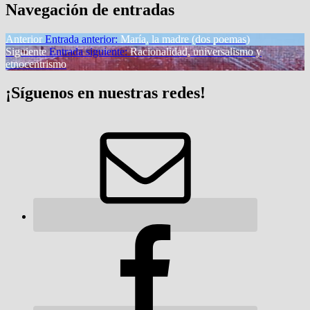
Navegación de entradas
Anterior
Entrada anterior:
María, la madre (dos poemas)
Siguiente
Entrada siguiente:
Racionalidad, universalismo y
etnocentrismo
¡Síguenos en nuestras redes!