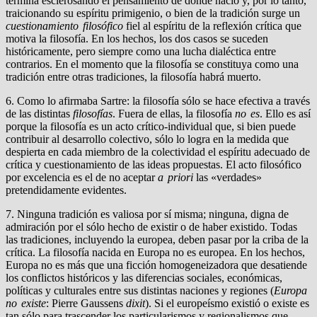
termina esclerosando el pensamiento de donde nació y, por lo tanto,
traicionando su espíritu primigenio, o bien de la tradición surge un
cuestionamiento filosófico
fiel al espíritu de la reflexión crítica que
motiva la filosofía. En los hechos, los dos casos se suceden
históricamente, pero siempre como una lucha dialéctica entre
contrarios. En el momento que la filosofía se constituya como una
tradición entre otras tradiciones, la filosofía habrá muerto.
6. Como lo afirmaba Sartre: la filosofía sólo se hace efectiva a través
de las distintas
filosofías
. Fuera de ellas, la filosofía
no es
. Ello es así
porque la filosofía es un acto crítico-individual que, si bien puede
contribuir al desarrollo colectivo, sólo lo logra en la medida que
despierta en cada miembro de la colectividad el espíritu adecuado de
crítica y cuestionamiento de las ideas propuestas. El acto filosófico
por excelencia es el de no aceptar
a priori
las «verdades»
pretendidamente evidentes.
7. Ninguna tradición es valiosa por sí misma; ninguna, digna de
admiración por el sólo hecho de existir o de haber existido. Todas
las tradiciones, incluyendo la europea, deben pasar por la criba de la
crítica. La filosofía nacida en Europa no es europea. En los hechos,
Europa no es más que una ficción homogeneizadora que desatiende
los conflictos históricos y las diferencias sociales, económicas,
políticas y culturales entre sus distintas naciones y regiones (
Europa
no existe
: Pierre Gaussens
dixit
). Si el europeísmo existió o existe es
tan sólo para trascender los particularismos y regionalismos que