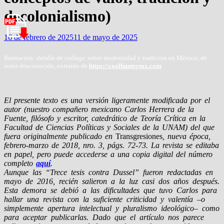
decolonialismo)
16 de febrero de 2025
11 de mayo de 2025
Ilustración: detalle de
collage
sobre modernidad y tradición en México, de
autor desconocido, extraído de
https://coolhuntermx.com
El presente texto es una versión ligeramente modificada por el
autor (nuestro compañero mexicano Carlos Herrera de la
Fuente, filósofo y escritor, catedrático de Teoría Crítica en la
Facultad de Ciencias Políticas y Sociales de la UNAM) del que
fuera originalmente publicado en
Transgresiones
, nueva época,
febrero-marzo de 2018, nro. 3, págs. 72-73. La revista se editaba
en papel, pero puede accederse a una copia digital del número
completo
aquí
.
Aunque las “Trece tesis contra Dussel” fueron redactadas en
mayo de 2016, recién salieron a la luz casi dos años después.
Esta demora se debió a las dificultades que tuvo Carlos para
hallar una revista con la suficiente criticidad y valentía –o
simplemente apertura intelectual y pluralismo ideológico– como
para aceptar publicarlas. Dado que el artículo nos parece