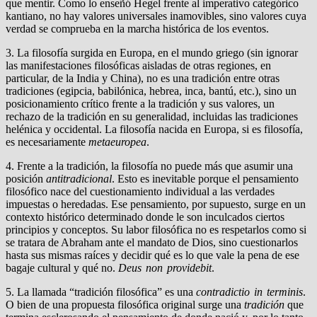
que mentir. Como lo enseñó Hegel frente al imperativo categórico
kantiano, no hay valores universales inamovibles, sino valores cuya
verdad se comprueba en la marcha histórica de los eventos.
3. La filosofía surgida en Europa, en el mundo griego (sin ignorar
las manifestaciones filosóficas aisladas de otras regiones, en
particular, de la India y China), no es una tradición entre otras
tradiciones (egipcia, babilónica, hebrea, inca, bantú, etc.), sino un
posicionamiento crítico frente a la tradición y sus valores, un
rechazo de la tradición en su generalidad, incluidas las tradiciones
helénica y occidental. La filosofía nacida en Europa, si es filosofía,
es necesariamente
metaeuropea
.
4. Frente a la tradición, la filosofía no puede más que asumir una
posición
antitradicional
. Esto es inevitable porque el pensamiento
filosófico nace del cuestionamiento individual a las verdades
impuestas o heredadas. Ese pensamiento, por supuesto, surge en un
contexto histórico determinado donde le son inculcados ciertos
principios y conceptos. Su labor filosófica no es respetarlos como si
se tratara de Abraham ante el mandato de Dios, sino cuestionarlos
hasta sus mismas raíces y decidir qué es lo que vale la pena de ese
bagaje cultural y qué no.
Deus non providebit
.
5. La llamada “tradición filosófica” es una
contradictio in terminis
.
O bien de una propuesta filosófica original surge una
tradición
que