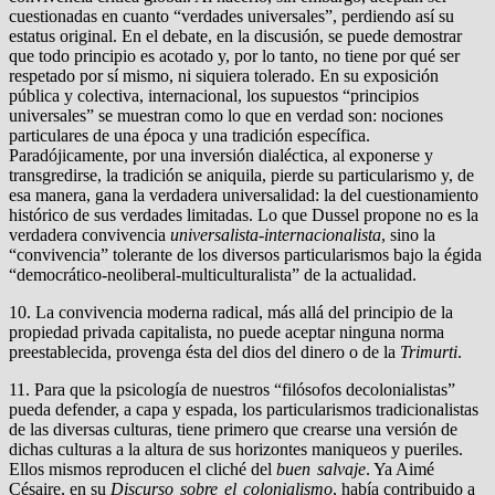
cuestionadas en cuanto “verdades universales”, perdiendo así su
estatus original. En el debate, en la discusión, se puede demostrar
que todo principio es acotado y, por lo tanto, no tiene por qué ser
respetado por sí mismo, ni siquiera tolerado. En su exposición
pública y colectiva, internacional, los supuestos “principios
universales” se muestran como lo que en verdad son: nociones
particulares de una época y una tradición específica.
Paradójicamente, por una inversión dialéctica, al exponerse y
transgredirse, la tradición se aniquila, pierde su particularismo y, de
esa manera, gana la verdadera universalidad: la del cuestionamiento
histórico de sus verdades limitadas. Lo que Dussel propone no es la
verdadera convivencia
universalista-internacionalista
, sino la
“convivencia” tolerante de los diversos particularismos bajo la égida
“democrático-neoliberal-multiculturalista” de la actualidad.
10. La convivencia moderna radical, más allá del principio de la
propiedad privada capitalista, no puede aceptar ninguna norma
preestablecida, provenga ésta del dios del dinero o de la
Trimurti
.
11. Para que la psicología de nuestros “filósofos decolonialistas”
pueda defender, a capa y espada, los particularismos tradicionalistas
de las diversas culturas, tiene primero que crearse una versión de
dichas culturas a la altura de sus horizontes maniqueos y pueriles.
Ellos mismos reproducen el cliché del
buen salvaje
. Ya Aimé
Césaire, en su
Discurso sobre el colonialismo
, había contribuido a