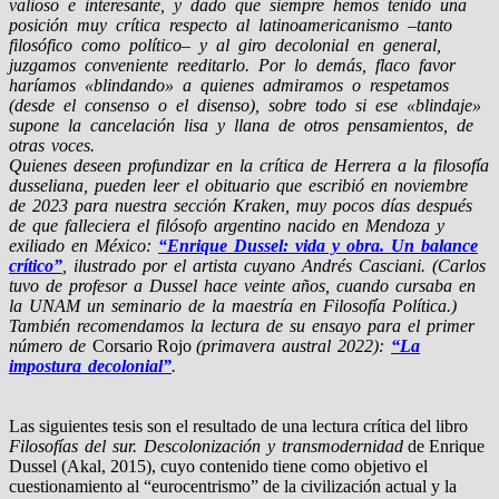
valioso e interesante, y dado que siempre hemos tenido una
posición muy crítica respecto al latinoamericanismo –tanto
filosófico como político– y al giro decolonial en general,
juzgamos conveniente reeditarlo. Por lo demás, flaco favor
haríamos «blindando» a quienes admiramos o respetamos
(desde el consenso o el disenso), sobre todo si ese «blindaje»
supone la cancelación lisa y llana de otros pensamientos, de
otras voces.
Quienes deseen profundizar en la crítica de Herrera a la filosofía
dusseliana, pueden leer el obituario que escribió en noviembre
de 2023 para nuestra sección Kraken, muy pocos días después
de que falleciera el filósofo argentino nacido en Mendoza y
exiliado en México:
“Enrique Dussel: vida y obra. Un balance
crítico”
, ilustrado por el artista cuyano Andrés Casciani. (Carlos
tuvo de profesor a Dussel hace veinte años, cuando cursaba en
la UNAM un seminario de la maestría en Filosofía Política.)
También recomendamos la lectura de su ensayo para el primer
número de
Corsario Rojo
(primavera austral 2022):
“La
impostura decolonial”
.
Las siguientes tesis son el resultado de una lectura crítica del libro
Filosofías del sur. Descolonización y transmodernidad
de Enrique
Dussel (Akal, 2015), cuyo contenido tiene como objetivo el
cuestionamiento al “eurocentrismo” de la civilización actual y la