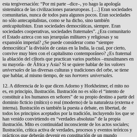
esta tergiversación: “Por mi parte –dice–, yo hago la apología
sistemática de las civilizaciones paraeuropeas. […] Eran sociedades
comunitarias, nunca de todos para algunos pocos. Eran sociedades
no sólo antecapitalistas, como se ha dicho, sino también
anticapitalistas
. Eran sociedades democráticas, siempre. Eran
sociedades cooperativas, sociedades fraternales”. ¿Era comunitario
el Estado azteca con sus jerarquías militares y religiosas y su
expansión imperial? ¿Se puede considerar como “siempre
democrática” la división de castas en la India, la cual, por cierto,
convive muy bien con el capitalismo contemporáneo? ¿Es fraternal
la ablación del clítoris que practican varios pueblos –musulmanes en
su mayoría– de África y Asia? Si se quiere hablar de los
valores
universales
de las diversas culturas y tradiciones del orbe, se tiene
que hablar, al mismo tiempo, de sus
horrores universales
.
12. A diferencia de lo que dicen Adorno y Horkheimer, el mito no
es, en principio, Ilustración. Ilustración no es sólo el “intento de
constituir a los humanos en señores” de su propio destino a partir del
dominio ficticio (mítico) o real (moderno) de la naturaleza (externa e
interna). Ilustración es también la puesta a debate, en libertad, de
todos los principios aceptados por la tradición, incluyendo los que se
han venido convirtiendo en “verdades absolutas” de la propia
ilustración. Mito es continuidad inconsciente de los actos sociales;
Ilustración, crítica activa de verdades, procesos y eventos teóricos y
prácticos que deberán devenir en constitución de un mundo