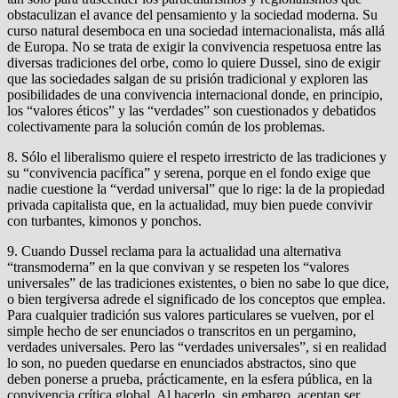
obstaculizan el avance del pensamiento y la sociedad moderna. Su
curso natural desemboca en una sociedad internacionalista, más allá
de Europa. No se trata de exigir la convivencia respetuosa entre las
diversas tradiciones del orbe, como lo quiere Dussel, sino de exigir
que las sociedades salgan de su prisión tradicional y exploren las
posibilidades de una convivencia internacional donde, en principio,
los “valores éticos” y las “verdades” son cuestionados y debatidos
colectivamente para la solución común de los problemas.
8. Sólo el liberalismo quiere el respeto irrestricto de las tradiciones y
su “convivencia pacífica” y serena, porque en el fondo exige que
nadie cuestione la “verdad universal” que lo rige: la de la propiedad
privada capitalista que, en la actualidad, muy bien puede convivir
con turbantes, kimonos y ponchos.
9. Cuando Dussel reclama para la actualidad una alternativa
“transmoderna” en la que convivan y se respeten los “valores
universales” de las tradiciones existentes, o bien no sabe lo que dice,
o bien tergiversa adrede el significado de los conceptos que emplea.
Para cualquier tradición sus valores particulares se vuelven, por el
simple hecho de ser enunciados o transcritos en un pergamino,
verdades universales. Pero las “verdades universales”, si en realidad
lo son, no pueden quedarse en enunciados abstractos, sino que
deben ponerse a prueba, prácticamente, en la esfera pública, en la
convivencia crítica global. Al hacerlo, sin embargo, aceptan ser