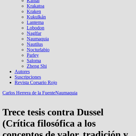
Kamal
Krakatoa
Kraken
Kukulkán
Lanterna
Lobodon
Naglfar
Naumaquia
Nautilus
Nocturlabio
Parley
Saloma
Zheng Shi
Autores
Suscripciones
Revista Corsario Rojo
Carlos Herrera de la Fuente
Naumaquia
Trece tesis contra Dussel
(Crítica filosófica a los
conceptos de valor, tradición y