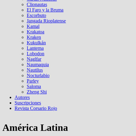
Clionautas
El Faro y la Bruma
Escorbuto
Jangada Rioplatense
Kamal
Krakatoa
Kraken
Kukulkán
Lanterna
Lobodon
Naglfar
Naumaquia
Nautilus
Nocturlabio
Parley
Saloma
Zheng Shi
Autores
Suscripciones
Revista Corsario Rojo
América Latina