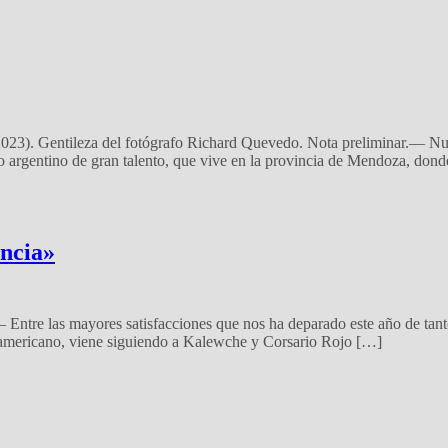
2023). Gentileza del fotógrafo Richard Quevedo. Nota preliminar.— Nu
co argentino de gran talento, que vive en la provincia de Mendoza, don
encia»
ntre las mayores satisfacciones que nos ha deparado este año de tanto fr
noamericano, viene siguiendo a Kalewche y Corsario Rojo […]