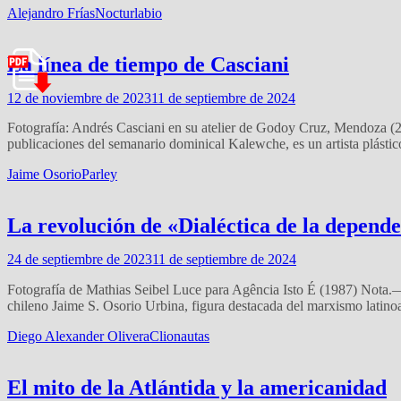
Alejandro Frías
Nocturlabio
La línea de tiempo de Casciani
12 de noviembre de 2023
11 de septiembre de 2024
Fotografía: Andrés Casciani en su atelier de Godoy Cruz, Mendoza (
publicaciones del semanario dominical Kalewche, es un artista plásti
Jaime Osorio
Parley
La revolución de «Dialéctica de la depend
24 de septiembre de 2023
11 de septiembre de 2024
Fotografía de Mathias Seibel Luce para Agência Isto É (1987) Nota.— E
chileno Jaime S. Osorio Urbina, figura destacada del marxismo lati
Diego Alexander Olivera
Clionautas
El mito de la Atlántida y la americanidad