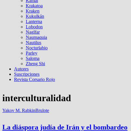
Kamal
Krakatoa
Kraken
Kukulkán
Lanterna
Lobodon
Naglfar
Naumaquia
Nautilus
Nocturlabio
Parley
Saloma
Zheng Shi
Autores
Suscripciones
Revista Corsario Rojo
interculturalidad
Yakov M. Rabkin
Brulote
La diáspora judía de Irán y el bombardeo