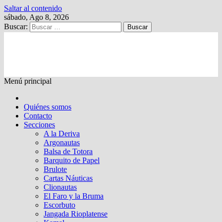
Saltar al contenido
sábado, Ago 8, 2026
Buscar:
Kalewche
Quincenario digital
Menú principal
Quiénes somos
Contacto
Secciones
A la Deriva
Argonautas
Balsa de Totora
Barquito de Papel
Brulote
Cartas Náuticas
Clionautas
El Faro y la Bruma
Escorbuto
Jangada Rioplatense