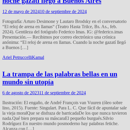
noche gazatí llegó a Buenos Aires
12 de mayo de 2024
10 de septiembre de 2024
Fotografía: Arturo Desimone y Lautaro Brodsky en el conversatorio
“El reloj de arena en llamas“ (Teatro Hasta Trilce, Bs. As., feb.
2024). Gentileza del fotógrafo Federico Imas. IG: @federico.imas
Presentación.— Recibimos por correo electrónico una crónica
anónima: “El reloj de arena en llamas. Cuando la noche gazatí llegó
a Buenos […]
Ariel Petruccelli
Kamal
La trampa de las palabras bellas en un
mundo sin utopía
6 de agosto de 2023
11 de septiembre de 2024
Ilustración: El engaño, de André François van Vuuren (óleo sobre
lino, 2015). Fuente: Singulart. Para L. C. Que fácil de apuntalar sale
la vieja moralQue se disfraza de barricadaDe los que nunca tuvieron
nada.Qué bien prepara su máscaraEl pequeño burgués.Silvio
Rodríguez En nuestro mundo posmoderno hay palabras fetiche.
Alcanza con […]