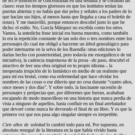
de BUP (entonces se concentraban en una semana y se cortaban las
clases: eran los tiempos gloriosos en que los institutos tenían las
puertas abiertas y no había que dar pelos y señales a los padres de lo
que hacían sus hijos, al menos hasta que llegaba a casa el boletín de
notas). Y me maravilló, porque entonces descubrí justo lo que he
dicho: el estilo. No, García Márquez no escribía como los
otros
.
Vamos, la antedicha frase inicial era buena muestra, como también
lo era la repetición constante de tan solo dos o tres nombres entre los
personajes (lo cual me obligó a hacerme un árbol genealógico para
poder internarme en la selva de los Buendía: otras ediciones lo
darían hecho con posterioridad, pero todavía me enorgullezco de mi
iniciativa), la cadencia majestuosa de la prosa –de paso, descubrí el
atractivo de leer una obra original en tu propio idioma–, la
inesperada irrupción de lo fantástico en medio de un realismo que
para mí era brutal, como esa enfermedad que hace olvidar los
nombres de las cosas o ese diluvio que no cesa durante “cuatro años,
once meses y dos días”. Y sobre todo, la fascinante sucesión de
personajes y peripecias que, por diferentes que fueran, acababan
encajando de modo maravilloso en una historia que nunca perdía de
vista a ninguno de aquellos, hasta confluir en un final arrebatador
que devoré como nunca he devorado el final de un libro. Y es que la
primera vez que nos pasa algo singular siempre es irrepetible.
Cien años de soledad
lo cambió todo para mí. Por supuesto, en
absoluto renegué de la literatura en la que había vivido hasta