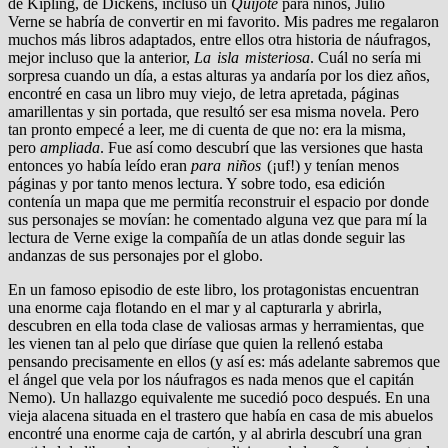
de Kipling, de Dickens, incluso un
Quijote
para niños, Julio
Verne se habría de convertir en mi favorito. Mis padres me regalaron
muchos más libros adaptados, entre ellos otra historia de náufragos,
mejor incluso que la anterior,
La isla misteriosa
. Cuál no sería mi
sorpresa cuando un día, a estas alturas ya andaría por los diez años,
encontré en casa un libro muy viejo, de letra apretada, páginas
amarillentas y sin portada, que resultó ser esa misma novela. Pero
tan pronto empecé a leer, me di cuenta de que no: era la misma,
pero
ampliada
. Fue así como descubrí que las versiones que hasta
entonces yo había leído eran
para niños
(¡uf!) y tenían menos
páginas y por tanto menos lectura. Y sobre todo, esa edición
contenía un mapa que me permitía reconstruir el espacio por donde
sus personajes se movían: he comentado alguna vez que para mí la
lectura de Verne exige la compañía de un atlas donde seguir las
andanzas de sus personajes por el globo.
En un famoso episodio de este libro, los protagonistas encuentran
una enorme caja flotando en el mar y al capturarla y abrirla,
descubren en ella toda clase de valiosas armas y herramientas, que
les vienen tan al pelo que diríase que quien la rellenó estaba
pensando precisamente en ellos (y así es: más adelante sabremos que
el ángel que vela por los náufragos es nada menos que el capitán
Nemo). Un hallazgo equivalente me sucedió poco después. En una
vieja alacena situada en el trastero que había en casa de mis abuelos
encontré una enorme caja de cartón, y al abrirla descubrí una gran