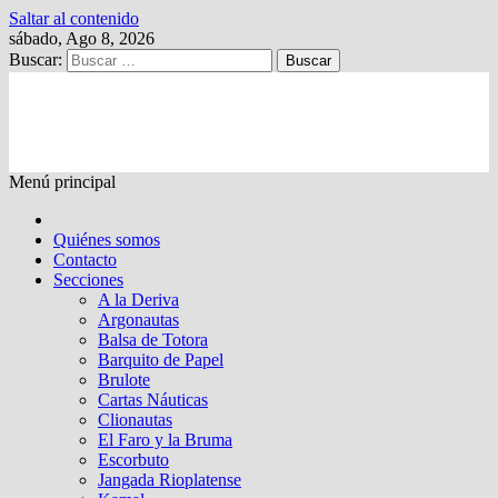
Saltar al contenido
sábado, Ago 8, 2026
Buscar:
Kalewche
Quincenario digital
Menú principal
Quiénes somos
Contacto
Secciones
A la Deriva
Argonautas
Balsa de Totora
Barquito de Papel
Brulote
Cartas Náuticas
Clionautas
El Faro y la Bruma
Escorbuto
Jangada Rioplatense