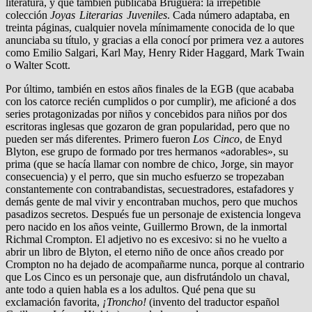
literatura, y que también publicaba Bruguera: la irrepetible
colección
Joyas Literarias Juveniles
. Cada número adaptaba, en
treinta páginas, cualquier novela mínimamente conocida de lo que
anunciaba su título, y gracias a ella conocí por primera vez a autores
como Emilio Salgari, Karl May, Henry Rider Haggard, Mark Twain
o Walter Scott.
Por último, también en estos años finales de la EGB (que acababa
con los catorce recién cumplidos o por cumplir), me aficioné a dos
series protagonizadas por niños y concebidos para niños por dos
escritoras inglesas que gozaron de gran popularidad, pero que no
pueden ser más diferentes. Primero fueron
Los Cinco
, de Enyd
Blyton, ese grupo de formado por tres hermanos «adorables», su
prima (que se hacía llamar con nombre de chico, Jorge, sin mayor
consecuencia) y el perro, que sin mucho esfuerzo se tropezaban
constantemente con contrabandistas, secuestradores, estafadores y
demás gente de mal vivir y encontraban muchos, pero que muchos
pasadizos secretos. Después fue un personaje de existencia longeva
pero nacido en los años veinte, Guillermo Brown, de la inmortal
Richmal Crompton. El adjetivo no es excesivo: si no he vuelto a
abrir un libro de Blyton, el eterno niño de once años creado por
Crompton no ha dejado de acompañarme nunca, porque al contrario
que Los Cinco es un personaje que, aun disfrutándolo un chaval,
ante todo a quien habla es a los adultos. Qué pena que su
exclamación favorita,
¡Troncho!
(invento del traductor español