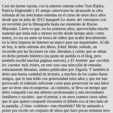
Casi sin darme cuenta, con la anterior entrada sobre Tom Ripley,
Patricia Highsmith y
El amigo americano
he alcanzado la cifra
redonda de las setecientas entradas en el curso de estos doce años
desde que en julio de 2012 inauguré
La mano del extranjero
con
un recorrido por la filmografía hasta ese momento de Hayao
Miyazaki. Cierto es que, en los primeros años, aprovechaba mucho
material que tenía más o menos escrito desde tiempo atrás: como
tantos, yo era un autor en busca de editor que acabó descubriendo
en la letra impresa de Internet un marco para sus inquietudes. Al día
de hoy, le debo además dos libros,
Edad Media soñada
, un
recorrido por las ficciones en cine, literatura y cómic que se sitúan
en dicho periodo histórico (su punto de partida es el blog, pero
también escribí muchas páginas nuevas), y
El hombre que escribía
los cuentos más tristes
, en este caso una selección de entradas
estrictamente literarias, ambos publicados por Algorfa. Y también le
debo una buena cantidad de lectores, a muchos de los cuales llamo
amigos, que lo han leído con generosidad estos años y que me han
provocado el estímulo suficiente como para perseverar en una labor
que no tiene otra recompensa –al contrario, se lleva un tiempo que
debo compartir con mis deberes profesionales y mis necesidades
familiares y sociales– que el pensar, y en unos cuantos casos saber,
que lo que quiero compartir encuentra el debido eco al otro lado de
la pantalla. ¿Cómo «celebrar» esta efeméride? Me he animado a
poner por escrito un conjunto de ideas que hace pocas semanas tuve