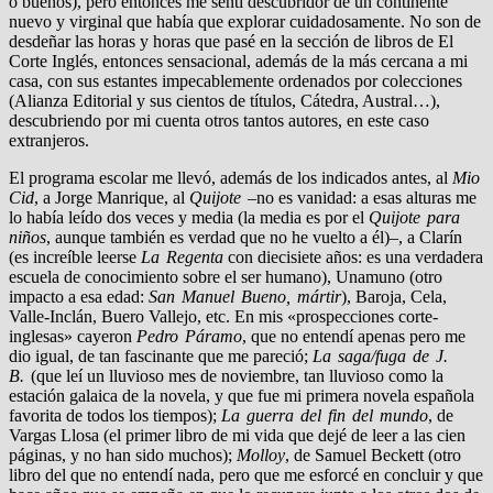
o buenos), pero entonces me sentí descubridor de un continente
nuevo y virginal que había que explorar cuidadosamente. No son de
desdeñar las horas y horas que pasé en la sección de libros de El
Corte Inglés, entonces sensacional, además de la más cercana a mi
casa, con sus estantes impecablemente ordenados por colecciones
(Alianza Editorial y sus cientos de títulos, Cátedra, Austral…),
descubriendo por mi cuenta otros tantos autores, en este caso
extranjeros.
El programa escolar me llevó, además de los indicados antes, al
Mio
Cid
, a Jorge Manrique, al
Quijote –
no es vanidad: a esas alturas me
lo había leído dos veces y media (la media es por el
Quijote para
niños
, aunque también es verdad que no he vuelto a él)–, a Clarín
(es increíble leerse
La Regenta
con diecisiete años: es una verdadera
escuela de conocimiento sobre el ser humano), Unamuno (otro
impacto a esa edad:
San Manuel Bueno, mártir
), Baroja, Cela,
Valle-Inclán, Buero Vallejo, etc. En mis «prospecciones corte-
inglesas» cayeron
Pedro Páramo
, que no entendí apenas pero me
dio igual, de tan fascinante que me pareció;
La saga/fuga de J.
B.
(que leí un lluvioso mes de noviembre, tan lluvioso como la
estación galaica de la novela, y que fue mi primera novela española
favorita de todos los tiempos);
La guerra del fin del mundo
, de
Vargas Llosa (el primer libro de mi vida que dejé de leer a las cien
páginas, y no han sido muchos);
Molloy
, de Samuel Beckett (otro
libro del que no entendí nada, pero que me esforcé en concluir y que