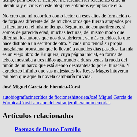
literatura y el cine: en este blog hay sobrados ejemplos de ello.
No creo que mi recorrido como lector en esos años de formación o
de forja sea diferente del de muchos otros que fueran atrapados por
la literatura en el mismo tiempo. Seguramente compartiremos, si
somos de parecida edad, muchas lecturas, del mismo modo que
diferirán los autores que nos descubrieron, ya más crecidos, lo que
hace distinto a un escritor de otro. Y cada uno tendrá su propia
magdalena proustiana que lo llevará a aquellos días pasados. La mía
es un viejo libro de Bruguera, cuya página inicial, en forma de
tebeo, mostraba a tres niños agarrando a duras penas la rueda del
timón de un barco que está siendo desmantelado por el huracán. Y
agradezco infinito que sus majestades los Reyes Magos intuyeran
tan bien que aquella novela cambiaría mi vida.
José Miguel García de Fórmica-Corsi
autobiografía
cine
crítica de ficciones
historieta
José Miguel García de
Fórmica-Corsi
La mano del extranjero
literatura
memorias
Artículos relacionados
Poemas de Bruno Fornillo