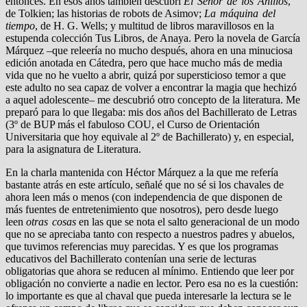
entonces. En esos años también descubrí
El Señor de los Anillos
,
de Tolkien; las historias de robots de Asimov;
La máquina del
tiempo
, de H. G. Wells; y multitud de libros maravillosos en la
estupenda colección Tus Libros, de Anaya. Pero la novela de García
Márquez –que releería no mucho después, ahora en una minuciosa
edición anotada en Cátedra, pero que hace mucho más de media
vida que no he vuelto a abrir, quizá por supersticioso temor a que
este adulto no sea capaz de volver a encontrar la magia que hechizó
a aquel adolescente– me descubrió otro concepto de la literatura. Me
preparó para lo que llegaba: mis dos años del Bachillerato de Letras
(3º de BUP más el fabuloso COU, el Curso de Orientación
Universitaria que hoy equivale al 2º de Bachillerato) y, en especial,
para la asignatura de Literatura.
En la charla mantenida con Héctor Márquez a la que me refería
bastante atrás en este artículo, señalé que no sé si los chavales de
ahora leen más o menos (con independencia de que disponen de
más fuentes de entretenimiento que nosotros), pero desde luego
leen
otras cosas
en las que se nota el salto generacional de un modo
que no se apreciaba tanto con respecto a nuestros padres y abuelos,
que tuvimos referencias muy parecidas. Y es que los programas
educativos del Bachillerato contenían una serie de lecturas
obligatorias que ahora se reducen al mínimo. Entiendo que leer por
obligación no convierte a nadie en lector. Pero esa no es la cuestión:
lo importante es que al chaval que pueda interesarle la lectura se le