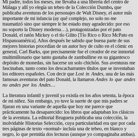
Mi padre, todos los meses, me llevaba a una librería del centro de
Málaga y allí yo elegía un tebeo de la Colección Dumbo
,
que
publicaba aventuras de los personajes de Walt Disney, el autor más
importante de mi infancia (ay qué complejo, no solo no me
traumatizó sino que siempre le he estado muy agradecido: por eso
no soporto la Disney moderna…), protagonizadas por el pato
Donald, el ratón Mickey o el tío Gilito [Tío Rico o Rico McPato en
Hispanoamérica]. Años después he sabido que buena parte de sus
mejores historias procedían de un autor hoy de culto en el cómic en
general, Carl Barks, que precisamente fue el creador de ese inmortal
multimillonario que tanto gustaba de zambullirse en su gigantesco
depósito de monedas, sin hacerse un solo chichón. Sus aventuras me
fascinaban, tanto como los descacharrantes títulos que se inventaban
los editores españoles. Con decir que
Lost in Andes
, una de las más
famosas aventuras del pato Donald, la llamaron
Andes lo que andes
no andes por los Andes
…
La literatura infantil y juvenil ya existía en los años setenta, la época
de mi niñez. Sin embargo, yo tuve la suerte de que mis padres se
fijaran en una variante de aquella que hoy me parece que
prácticamente ha desaparecido: los libros que adaptaban los clásicos
de la aventura. La editorial Bruguera publicaba una colección, la
inolvidable Historias Selección, cuya particularidad era que por cada
tres páginas de texto «normal» incluía una de tebeo, en blanco y
negro, lo que permitía dos lecturas (aunque yo compaginaba ambas).