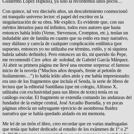
Guillermo López Hipkiss), ya solo la recordemos unos pocos…
Con quince, tal vez dieciséis años, un descubrimiento conmocionó
mi tranquilo universo lector: el papel del escritor en la
singularización de su obra. Me explico. Es evidente que, con sus
méritos literarios para mí infinitos, todos esos autores que hasta
entonces había leído (Verne, Stevenson, Crompton, etc.), tenían un
indudable aire de familia en cuanto que su estilo era muy narrativo,
muy diáfano y carecía de cualquier complicación estilística (por
supuesto, entonces yo no utilizaba ese término,
estilo
, y ni siquiera
habría sabido definirlo). Pero entonces un tío, mi querido tío Pepe,
me recomendó
Cien años de soledad
, de Gabriel García Márquez.
Al abrir su primera página me llevé una enorme sorpresa: el famoso
inicio de la novela (“Muchos años después, frente al pelotón de
fusilamiento…”) lo había leído años atrás y me había impresionado;
era uno de los fragmentos que incluía el Senda, la serie de libros de
lectura que la editorial Santillana (que mi colegio, Alfonso X,
utilizaba con exclusividad para sus libros de texto) tenía en su
catálogo escolar. El fragmento se extendía contando las andanzas del
fundador de la estirpe central, José Arcadio Buendía, y en pocas
páginas ofrecía un subyugante ejercicio de asombrosa fluidez
narrativa que se había quedado aislado en mi memoria.
Me leí de un tirón el libro, creo recordar que en varias madrugadas
que tenía que haber dedicado al estudio de los exámenes de 1º o 2º