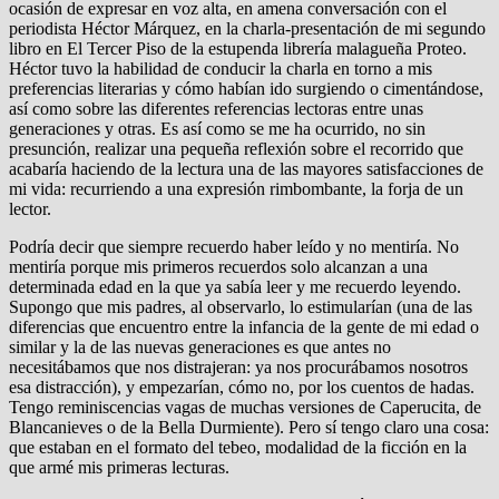
ocasión de expresar en voz alta, en amena conversación con el
periodista Héctor Márquez, en la charla-presentación de mi segundo
libro en El Tercer Piso de la estupenda librería malagueña Proteo.
Héctor tuvo la habilidad de conducir la charla en torno a mis
preferencias literarias y cómo habían ido surgiendo o cimentándose,
así como sobre las diferentes referencias lectoras entre unas
generaciones y otras. Es así como se me ha ocurrido, no sin
presunción, realizar una pequeña reflexión sobre el recorrido que
acabaría haciendo de la lectura una de las mayores satisfacciones de
mi vida: recurriendo a una expresión rimbombante, la forja de un
lector.
Podría decir que siempre recuerdo haber leído y no mentiría. No
mentiría porque mis primeros recuerdos solo alcanzan a una
determinada edad en la que ya sabía leer y me recuerdo leyendo.
Supongo que mis padres, al observarlo, lo estimularían (una de las
diferencias que encuentro entre la infancia de la gente de mi edad o
similar y la de las nuevas generaciones es que antes no
necesitábamos que nos distrajeran: ya nos procurábamos nosotros
esa distracción), y empezarían, cómo no, por los cuentos de hadas.
Tengo reminiscencias vagas de muchas versiones de Caperucita, de
Blancanieves o de la Bella Durmiente). Pero sí tengo claro una cosa:
que estaban en el formato del tebeo, modalidad de la ficción en la
que armé mis primeras lecturas.