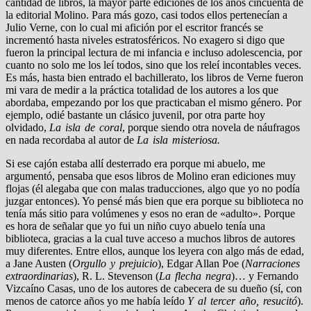
cantidad de libros, la mayor parte ediciones de los años cincuenta de
la editorial Molino. Para más gozo, casi todos ellos pertenecían a
Julio Verne, con lo cual mi afición por el escritor francés se
incrementó hasta niveles estratosféricos. No exagero si digo que
fueron la principal lectura de mi infancia e incluso adolescencia, por
cuanto no solo me los leí todos, sino que los releí incontables veces.
Es más, hasta bien entrado el bachillerato, los libros de Verne fueron
mi vara de medir a la práctica totalidad de los autores a los que
abordaba, empezando por los que practicaban el mismo género. Por
ejemplo, odié bastante un clásico juvenil, por otra parte hoy
olvidado,
La isla de coral
, porque siendo otra novela de náufragos
en nada recordaba al autor de
La isla misteriosa.
Si ese cajón estaba allí desterrado era porque mi abuelo, me
argumentó, pensaba que esos libros de Molino eran ediciones muy
flojas (él alegaba que con malas traducciones, algo que yo no podía
juzgar entonces). Yo pensé más bien que era porque su biblioteca no
tenía más sitio para volúmenes y esos no eran de «adulto». Porque
es hora de señalar que yo fui un niño cuyo abuelo tenía una
biblioteca, gracias a la cual tuve acceso a muchos libros de autores
muy diferentes. Entre ellos, aunque los leyera con algo más de edad,
a Jane Austen (
Orgullo y prejuicio
), Edgar Allan Poe (
Narraciones
extraordinarias
), R. L. Stevenson (
La flecha negra
)… y Fernando
Vizcaíno Casas, uno de los autores de cabecera de su dueño (sí, con
menos de catorce años yo me había leído
Y al tercer año, resucitó
).