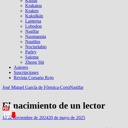
Kamal
Krakatoa
Kraken
Kukulkán
Lanterna
Lobodon
Naglfar
Naumaquia
Nautilus
Nocturlabio
Parley
Saloma
Zheng Shi
Autores
Suscripciones
Revista Corsario Rojo
José Miguel García de Fórmica-Corsi
Naglfar
El nacimiento de un lector
10 de noviembre de 2024
20 de mayo de 2025