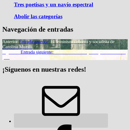
Tres poetisas y un navío espectral
Abolir las categorías
Navegación de entradas
Anterior
Entrada anterior:
El feminismo obrero y socialista de
Carolina Muzilli
Siguiente
Entrada siguiente:
El comunismo es (como) una banda de
jazz
¡Síguenos en nuestras redes!