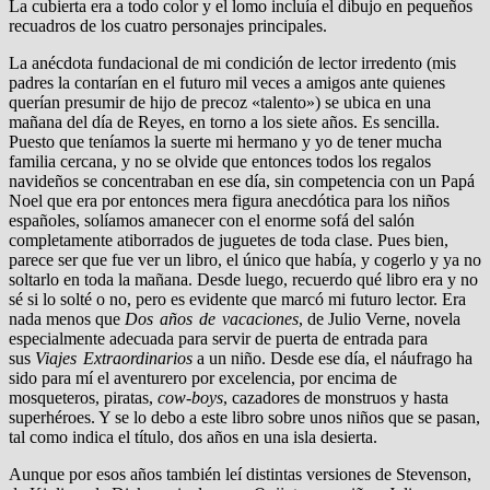
La cubierta era a todo color y el lomo incluía el dibujo en pequeños
recuadros de los cuatro personajes principales.
La anécdota fundacional de mi condición de lector irredento (mis
padres la contarían en el futuro mil veces a amigos ante quienes
querían presumir de hijo de precoz «talento») se ubica en una
mañana del día de Reyes, en torno a los siete años. Es sencilla.
Puesto que teníamos la suerte mi hermano y yo de tener mucha
familia cercana, y no se olvide que entonces todos los regalos
navideños se concentraban en ese día, sin competencia con un Papá
Noel que era por entonces mera figura anecdótica para los niños
españoles, solíamos amanecer con el enorme sofá del salón
completamente atiborrados de juguetes de toda clase. Pues bien,
parece ser que fue ver un libro, el único que había, y cogerlo y ya no
soltarlo en toda la mañana. Desde luego, recuerdo qué libro era y no
sé si lo solté o no, pero es evidente que marcó mi futuro lector. Era
nada menos que
Dos años de vacaciones
, de Julio Verne, novela
especialmente adecuada para servir de puerta de entrada para
sus
Viajes Extraordinarios
a un niño. Desde ese día, el náufrago ha
sido para mí el aventurero por excelencia, por encima de
mosqueteros, piratas,
cow-boys
, cazadores de monstruos y hasta
superhéroes. Y se lo debo a este libro sobre unos niños que se pasan,
tal como indica el título, dos años en una isla desierta.
Aunque por esos años también leí distintas versiones de Stevenson,