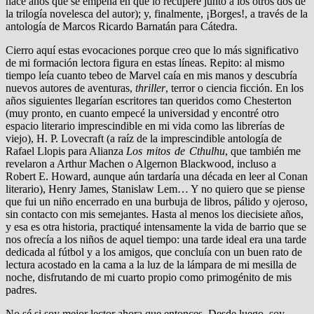
hace años que se empeña en que lo recupere junto a los otros dos de
la trilogía novelesca del autor); y, finalmente, ¡Borges!, a través de la
antología de Marcos Ricardo Barnatán para Cátedra.
Cierro aquí estas evocaciones porque creo que lo más significativo
de mi formación lectora figura en estas líneas. Repito: al mismo
tiempo leía cuanto tebeo de Marvel caía en mis manos y descubría
nuevos autores de aventuras,
thriller
, terror o ciencia ficción. En los
años siguientes llegarían escritores tan queridos como Chesterton
(muy pronto, en cuanto empecé la universidad y encontré otro
espacio literario imprescindible en mi vida como las librerías de
viejo), H. P. Lovecraft (a raíz de la imprescindible antología de
Rafael Llopis para Alianza
Los mitos de Cthulhu
, que también me
revelaron a Arthur Machen o Algernon Blackwood, incluso a
Robert E. Howard, aunque aún tardaría una década en leer al Conan
literario), Henry James, Stanislaw Lem… Y no quiero que se piense
que fui un niño encerrado en una burbuja de libros, pálido y ojeroso,
sin contacto con mis semejantes. Hasta al menos los diecisiete años,
y esa es otra historia, practiqué intensamente la vida de barrio que se
nos ofrecía a los niños de aquel tiempo: una tarde ideal era una tarde
dedicada al fútbol y a los amigos, que concluía con un buen rato de
lectura acostado en la cama a la luz de la lámpara de mi mesilla de
noche, disfrutando de mi cuarto propio como primogénito de mis
padres.
No sé si soy mejor lector ahora que entonces. Desde luego, soy