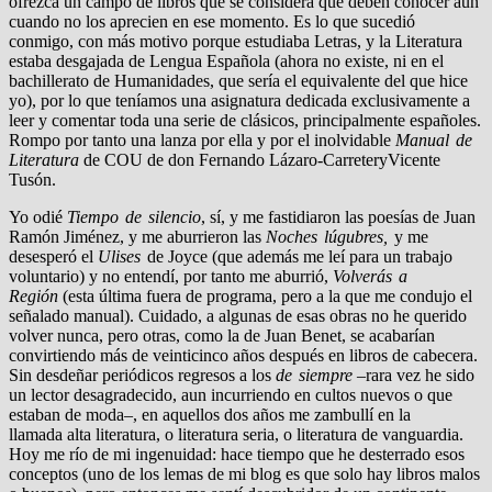
ofrezca un campo de libros que se considera que deben conocer aun
cuando no los aprecien en ese momento. Es lo que sucedió
conmigo, con más motivo porque estudiaba Letras, y la Literatura
estaba desgajada de Lengua Española (ahora no existe, ni en el
bachillerato de Humanidades, que sería el equivalente del que hice
yo), por lo que teníamos una asignatura dedicada exclusivamente a
leer y comentar toda una serie de clásicos, principalmente españoles.
Rompo por tanto una lanza por ella y por el inolvidable
Manual de
Literatura
de COU de don Fernando Lázaro-CarreteryVicente
Tusón.
Yo odié
Tiempo de silencio
, sí, y me fastidiaron las poesías de Juan
Ramón Jiménez, y me aburrieron las
Noches lúgubres,
y me
desesperó el
Ulises
de Joyce (que además me leí para un trabajo
voluntario) y no entendí, por tanto me aburrió,
Volverás a
Región
(esta última fuera de programa, pero a la que me condujo el
señalado manual). Cuidado, a algunas de esas obras no he querido
volver nunca, pero otras, como la de Juan Benet, se acabarían
convirtiendo más de veinticinco años después en libros de cabecera.
Sin desdeñar periódicos regresos a los
de siempre
–rara vez he sido
un lector desagradecido, aun incurriendo en cultos nuevos o que
estaban de moda–, en aquellos dos años me zambullí en la
llamada alta literatura, o literatura seria, o literatura de vanguardia.
Hoy me río de mi ingenuidad: hace tiempo que he desterrado esos
conceptos (uno de los lemas de mi blog es que solo hay libros malos