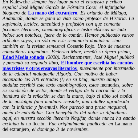
En
Kalewche
siempre hay lugar para el ensayista y crítico
español José Miguel García de Fórmica-Corsi, el infatigable
bloguero de
La mano del extranjero
. Es oriundo de Málaga,
Andalucía, donde se gana la vida como profesor de Historia. La
sapiencia, lucidez, amenidad y profusión con que comenta
ficciones literarias, cinematográficas e historietísticas de toda
índole son notables, fuera de lo común. Hemos publicado varios
artículos suyos, no sólo en este semanario dominical, sino
también en la revista semestral
Corsario Rojo
. Uno de nuestros
compañeros argentinos, Federico Mare, reseñó su ópera prima,
Edad Media soñada
(2020). Recientemente, José Miguel publicó
y presentó su segundo libro,
El hombre que escribía los cuentos
más tristes y otros ensayos literarios
, nuevamente por intermedio
de la editorial malagueña Algorfa. Con motivo de haber
alcanzado las 700 entradas (!) en su blog, nuestro amigo
andaluz escribió este texto autobiográfico, estas
memorias
, sobre
su condición de lector, donde el vértigo de la narración y la
hondura de la reflexión se dan la mano, bajo el tibio sol otoñal
de la nostalgia (una madurez sensible, una adultez agradecida
con la infancia y juventud). Nos pareció una prosa magistral,
amén de entrañable. Con beneplácito del autor la difundimos
aquí, en nuestra sección literaria Naglfar, donde nunca ha estado
excluida la
no ficción
. Fue originalmente publicada en
La mano
del extranjero
, el domingo 3 de noviembre.