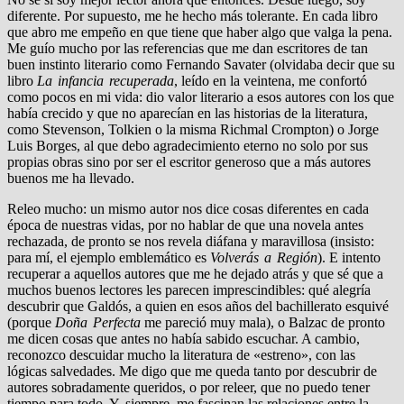
diferente. Por supuesto, me he hecho más tolerante. En cada libro
que abro me empeño en que tiene que haber algo que valga la pena.
Me guío mucho por las referencias que me dan escritores de tan
buen instinto literario como Fernando Savater (olvidaba decir que su
libro
La infancia recuperada
, leído en la veintena, me confortó
como pocos en mi vida: dio valor literario a esos autores con los que
había crecido y que no aparecían en las historias de la literatura,
como Stevenson, Tolkien o la misma Richmal Crompton) o Jorge
Luis Borges, al que debo agradecimiento eterno no solo por sus
propias obras sino por ser el escritor generoso que a más autores
buenos me ha llevado.
Releo mucho: un mismo autor nos dice cosas diferentes en cada
época de nuestras vidas, por no hablar de que una novela antes
rechazada, de pronto se nos revela diáfana y maravillosa (insisto:
para mí, el ejemplo emblemático es
Volverás a Región
). E intento
recuperar a aquellos autores que me he dejado atrás y que sé que a
muchos buenos lectores les parecen imprescindibles: qué alegría
descubrir que Galdós, a quien en esos años del bachillerato esquivé
(porque
Doña Perfecta
me pareció muy mala), o Balzac de pronto
me dicen cosas que antes no había sabido escuchar. A cambio,
reconozco descuidar mucho la literatura de «estreno», con las
lógicas salvedades. Me digo que me queda tanto por descubrir de
autores sobradamente queridos, o por releer, que no puedo tener
tiempo para todo. Y, siempre, me fascinan las relaciones entre la