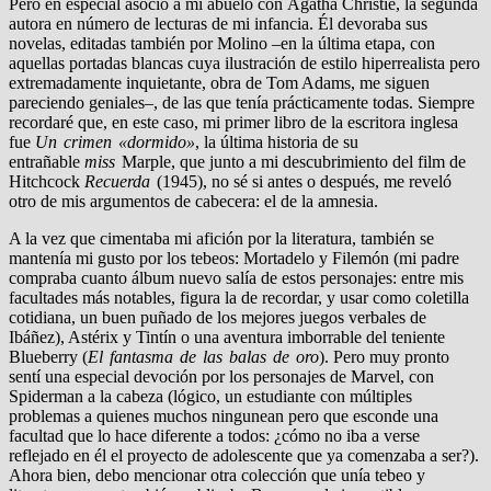
Pero en especial asocio a mi abuelo con Agatha Christie, la segunda
autora en número de lecturas de mi infancia. Él devoraba sus
novelas, editadas también por Molino –en la última etapa, con
aquellas portadas blancas cuya ilustración de estilo hiperrealista pero
extremadamente inquietante, obra de Tom Adams, me siguen
pareciendo geniales–, de las que tenía prácticamente todas. Siempre
recordaré que, en este caso, mi primer libro de la escritora inglesa
fue
Un crimen «dormido»
, la última historia de su
entrañable
miss
Marple, que junto a mi descubrimiento del film de
Hitchcock
Recuerda
(1945), no sé si antes o después, me reveló
otro de mis argumentos de cabecera: el de la amnesia.
A la vez que cimentaba mi afición por la literatura, también se
mantenía mi gusto por los tebeos: Mortadelo y Filemón (mi padre
compraba cuanto álbum nuevo salía de estos personajes: entre mis
facultades más notables, figura la de recordar, y usar como coletilla
cotidiana, un buen puñado de los mejores juegos verbales de
Ibáñez), Astérix y Tintín o una aventura imborrable del teniente
Blueberry (
El fantasma de las balas de oro
). Pero muy pronto
sentí una especial devoción por los personajes de Marvel, con
Spiderman a la cabeza (lógico, un estudiante con múltiples
problemas a quienes muchos ningunean pero que esconde una
facultad que lo hace diferente a todos: ¿cómo no iba a verse
reflejado en él el proyecto de adolescente que ya comenzaba a ser?).
Ahora bien, debo mencionar otra colección que unía tebeo y