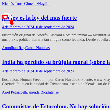
Nicolás Torre Giménez
Naglfar
Mi ley es la ley del más fuerte
4 de febrero de 2024
10 de septiembre de 2024
Ilustración original de Andrés Casciani Nota preliminar.— Mixturar la fá
una praxis político-literaria tan antigua como fecunda. Desde aquella 
Arundhati Roy
Cartas Náuticas
India ha perdido su brújula moral (sobre la
4 de febrero de 2024
10 de septiembre de 2024
Ilustración: Human Freedom, por Karen Haydock. Fuente: www.khaydoc
Govinda Pillai en la ciudad de Trivandrum, estado de Kerala, sur de l
Ariel Petruccelli
Jangada Rioplatense
Comunistas de Estocolmo. No hay solución 