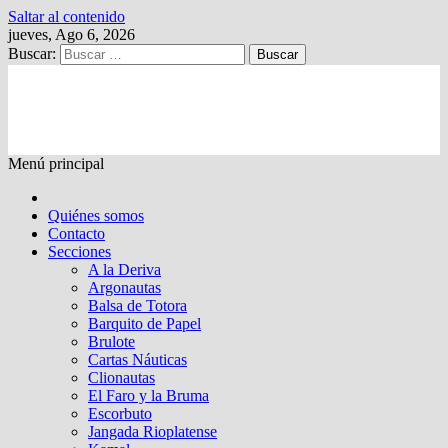
Saltar al contenido
jueves, Ago 6, 2026
Buscar:
Kalewche
Quincenario digital
Menú principal
Quiénes somos
Contacto
Secciones
A la Deriva
Argonautas
Balsa de Totora
Barquito de Papel
Brulote
Cartas Náuticas
Clionautas
El Faro y la Bruma
Escorbuto
Jangada Rioplatense