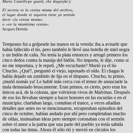
Mario Castells
-pe guarã
, che
ãngaryke’y
El secreto es la ceniza misma del archivo,
el lugar donde ni siquiera tiene ya sentido
decir «la ceniza misma»
o «en la mismísima ceniza».
Jacques Derrida
Temprano fui a golpearle las manos en la vereda: iba a avisarle que
había fallecido el tío, pero también le llevé una botella de miel negra
y un bidón de caña. No tenía la plata entonces y arrugó primero los
cinco dedos contra la manija del bidón. No importa, le dije, como si
no me importara, y le repetí. ¿Me escuchaste? Murió ya el tío
Chucho. ¿Qué?, preguntó el viejo, taponado el oído. El chagas le
había dejado un zumbido de lija en el tímpano. Chucho, tu primo,
¡murió nomás ya! Le hablé más cerca con el temor de anunciarle la
mala demasiado bruscamente. Eran primos, es cierto, pero eran los
únicos acá, de la colonia, que volvieron vivos de Malvinas. Después
de eso los llevaban siempre a hacer honores en las escuelas o en el
municipio; charlaban largo, contaban el trance, a veces añadían
detalles que antes no se mencionaron, recuperaban episodios del
cinco de octubre, habían andado por ahí pero completaban mucho
de oídas, insinuaban ideas pero siempre coronaban con el sermón
sobre el amor a la patria que una parte del pueblo ya tenía sabida
con todas las tintas. Ahora él sólo rió y movió en círculos los