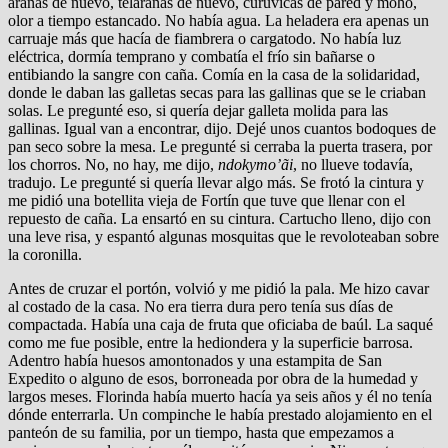
arañas de nuevo, telarañas de nuevo, curuvicas de pared y moho,
olor a tiempo estancado. No había agua. La heladera era apenas un
carruaje más que hacía de fiambrera o cargatodo. No había luz
eléctrica, dormía temprano y combatía el frío sin bañarse o
entibiando la sangre con caña. Comía en la casa de la solidaridad,
donde le daban las galletas secas para las gallinas que se le criaban
solas. Le pregunté eso, si quería dejar galleta molida para las
gallinas. Igual van a encontrar, dijo. Dejé unos cuantos bodoques de
pan seco sobre la mesa. Le pregunté si cerraba la puerta trasera, por
los chorros. No, no hay, me dijo,
ndokymo’ãi
, no llueve todavía,
tradujo. Le pregunté si quería llevar algo más. Se frotó la cintura y
me pidió una botellita vieja de Fortín que tuve que llenar con el
repuesto de caña. La ensartó en su cintura. Cartucho lleno, dijo con
una leve risa, y espantó algunas mosquitas que le revoloteaban sobre
la coronilla.
Antes de cruzar el portón, volvió y me pidió la pala. Me hizo cavar
al costado de la casa. No era tierra dura pero tenía sus días de
compactada. Había una caja de fruta que oficiaba de baúl. La saqué
como me fue posible, entre la hediondera y la superficie barrosa.
Adentro había huesos amontonados y una estampita de San
Expedito o alguno de esos, borroneada por obra de la humedad y
largos meses. Florinda había muerto hacía ya seis años y él no tenía
dónde enterrarla. Un compinche le había prestado alojamiento en el
panteón de su familia, por un tiempo, hasta que empezamos a