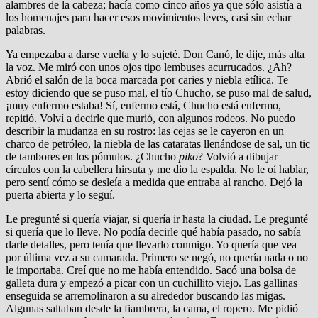
alambres de la cabeza; hacía como cinco años ya que sólo asistía a
los homenajes para hacer esos movimientos leves, casi sin echar
palabras.
Ya empezaba a darse vuelta y lo sujeté. Don Canó, le dije, más alta
la voz. Me miró con unos ojos tipo lembuses acurrucados. ¿Ah?
Abrió el salón de la boca marcada por caries y niebla etílica. Te
estoy diciendo que se puso mal, el tío Chucho, se puso mal de salud,
¡muy enfermo estaba! Sí, enfermo está, Chucho está enfermo,
repitió. Volví a decirle que murió, con algunos rodeos. No puedo
describir la mudanza en su rostro: las cejas se le cayeron en un
charco de petróleo, la niebla de las cataratas llenándose de sal, un tic
de tambores en los pómulos. ¿Chucho
piko
? Volvió a dibujar
círculos con la cabellera hirsuta y me dio la espalda. No le oí hablar,
pero sentí cómo se desleía a medida que entraba al rancho. Dejó la
puerta abierta y lo seguí.
Le pregunté si quería viajar, si quería ir hasta la ciudad. Le pregunté
si quería que lo lleve. No podía decirle qué había pasado, no sabía
darle detalles, pero tenía que llevarlo conmigo. Yo quería que vea
por última vez a su camarada. Primero se negó, no quería nada o no
le importaba. Creí que no me había entendido. Sacó una bolsa de
galleta dura y empezó a picar con un cuchillito viejo. Las gallinas
enseguida se arremolinaron a su alrededor buscando las migas.
Algunas saltaban desde la fiambrera, la cama, el ropero. Me pidió