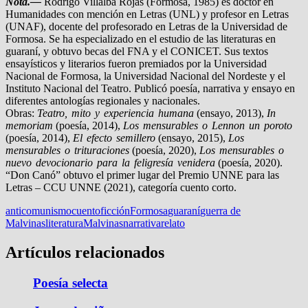
Nota.—
Rodrigo Villalba Rojas (Formosa, 1985) es doctor en
Humanidades con mención en Letras (UNL) y profesor en Letras
(UNAF), docente del profesorado en Letras de la Universidad de
Formosa. Se ha especializado en el estudio de las literaturas en
guaraní, y obtuvo becas del FNA y el CONICET. Sus textos
ensayísticos y literarios fueron premiados por la Universidad
Nacional de Formosa, la Universidad Nacional del Nordeste y el
Instituto Nacional del Teatro. Publicó poesía, narrativa y ensayo en
diferentes antologías regionales y nacionales.
Obras:
Teatro, mito y experiencia humana
(ensayo, 2013),
In
memoriam
(poesía, 2014),
Los mensurables o Lennon un poroto
(poesía, 2014),
El efecto semillero
(ensayo, 2015),
Los
mensurables o trituraciones
(poesía, 2020),
Los mensurables o
nuevo devocionario para la feligresía venidera
(poesía, 2020).
“Don Canó” obtuvo el primer lugar del Premio UNNE para las
Letras – CCU UNNE (2021), categoría cuento corto.
anticomunismo
cuento
ficción
Formosa
guaraní
guerra de
Malvinas
literatura
Malvinas
narrativa
relato
Artículos relacionados
Poesía selecta