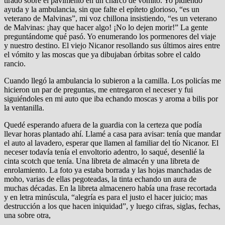
tirado sobre el pavimento en un charco de vómito. Yo pidiendo
ayuda y la ambulancia, sin que falte el epíteto glorioso, “es un
veterano de Malvinas”, mi voz chillona insistiendo, “es un veterano
de Malvinas: ¡hay que hacer algo! ¡No lo dejen morir!” La gente
preguntándome qué pasó. Yo enumerando los pormenores del viaje
y nuestro destino. El viejo Nicanor resollando sus últimos aires entre
el vómito y las moscas que ya dibujaban órbitas sobre el caldo
rancio.
Cuando llegó la ambulancia lo subieron a la camilla. Los policías me
hicieron un par de preguntas, me entregaron el neceser y fui
siguiéndoles en mi auto que iba echando moscas y aroma a bilis por
la ventanilla.
Quedé esperando afuera de la guardia con la certeza que podía
llevar horas plantado ahí. Llamé a casa para avisar: tenía que mandar
el auto al lavadero, esperar que llamen al familiar del tío Nicanor. El
neceser todavía tenía el envoltorio adentro, lo saqué, desenlié la
cinta scotch que tenía. Una libreta de almacén y una libreta de
enrolamiento. La foto ya estaba borrada y las hojas manchadas de
moho, varias de ellas pegoteadas, la tinta echando un aura de
muchas décadas. En la libreta almacenero había una frase recortada
y en letra minúscula, “alegría es para el justo el hacer juicio; mas
destrucción a los que hacen iniquidad”, y luego cifras, siglas, fechas,
una sobre otra,