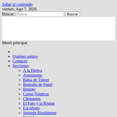
Saltar al contenido
viernes, Ago 7, 2026
Buscar:
Kalewche
Quincenario digital
Menú principal
Quiénes somos
Contacto
Secciones
A la Deriva
Argonautas
Balsa de Totora
Barquito de Papel
Brulote
Cartas Náuticas
Clionautas
El Faro y la Bruma
Escorbuto
Jangada Rioplatense