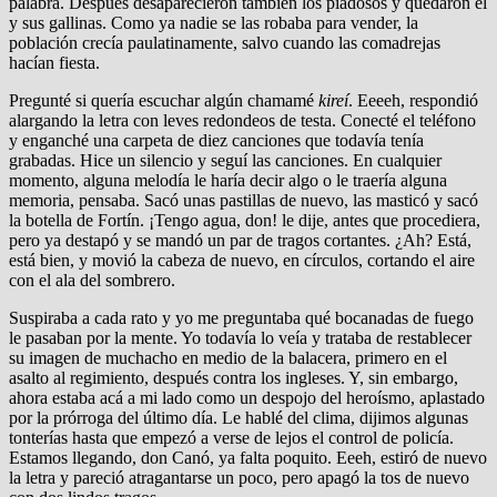
palabra. Después desaparecieron también los piadosos y quedaron él
y sus gallinas. Como ya nadie se las robaba para vender, la
población crecía paulatinamente, salvo cuando las comadrejas
hacían fiesta.
Pregunté si quería escuchar algún chamamé
kireí
. Eeeeh, respondió
alargando la letra con leves redondeos de testa. Conecté el teléfono
y enganché una carpeta de diez canciones que todavía tenía
grabadas. Hice un silencio y seguí las canciones. En cualquier
momento, alguna melodía le haría decir algo o le traería alguna
memoria, pensaba. Sacó unas pastillas de nuevo, las masticó y sacó
la botella de Fortín. ¡Tengo agua, don! le dije, antes que procediera,
pero ya destapó y se mandó un par de tragos cortantes. ¿Ah? Está,
está bien, y movió la cabeza de nuevo, en círculos, cortando el aire
con el ala del sombrero.
Suspiraba a cada rato y yo me preguntaba qué bocanadas de fuego
le pasaban por la mente. Yo todavía lo veía y trataba de restablecer
su imagen de muchacho en medio de la balacera, primero en el
asalto al regimiento, después contra los ingleses. Y, sin embargo,
ahora estaba acá a mi lado como un despojo del heroísmo, aplastado
por la prórroga del último día. Le hablé del clima, dijimos algunas
tonterías hasta que empezó a verse de lejos el control de policía.
Estamos llegando, don Canó, ya falta poquito. Eeeh, estiró de nuevo
la letra y pareció atragantarse un poco, pero apagó la tos de nuevo