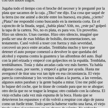
con dos lindos tragos.
Jugaba todo el tiempo con el broche del neceser y le pregunté por la
plata que sacamos de la caja. ¿
Tiko
? me dijo. Esa cosa que saqué de
la tierra (no me animé a decirle entre los huesos), era plata, ¿cierto?
¿Plata? me respondió como buscando en la memoria corta. En el
cajoncito de la finada, seguí, ¿había plata? Ahh, no, ¿este pa? golpeó
la tapa de la cartera. No, no es plata, es para vos. Un proverbio.
Hizo un silencio. Unas cuentas. Hizo otro silencio, imaginé que
podía ser una de esas biblias de bolsillo, documentaciones, un
testamento. Canó volvió a toser con fuerza y más severidad,
corcoveó un poco entre arcadas. Temblaba mucho y tuve que
detener el auto porque comenzó a devolver lo que quedaba del
alcohol y espuma contra la guantera y las alfombras del auto. Bajé
con la piel erizada y empecé con golpecitos en la espalda. Temblaba,
temblábamos. Tosía y daba arcadas cada vez más fuertes. Ya había
algunas casas, por suerte, y empecé a gritar por ayuda. Hasta me
avergoncé de tirar una voz tan tiple en esa circunstancia. El viejo
parecía convulsionar y los vecinos salían a la puerta, a las veredas,
algunos autos paraban y la gente bajaba a mirar. Uno me pidió que
lo bajase del coche, que lo tirase de costado para que no se ahogue;
otro decía que no se trague la lengua; otro cuidado con la cabeza. El
viejo echaba cada vez más espuma de la boca. Hasta que se
detuvieron los espasmos y el tío volvió a respirar con algo de pausa
como un fuelle triste. Todo parecía haberse vuelto una farsa, el viejo