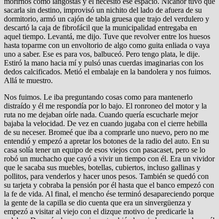
morirnos como langostas y él necesitó ese espacio. Nicanor tuvo que
sacarla sin destino, improvisó un nichito del lado de afuera de su
dormitorio, armó un cajón de tabla gruesa que trajo del verdulero y
descartó la caja de fibrofácil que la municipalidad entregaba en
aquel tiempo. Levantá, me dijo. Tuve que revolver entre los huesos
hasta toparme con un envoltorio de algo como guita enliada o vaya
uno a saber. Ese es para vos, balbuceó. Pero tengo plata, le dije.
Estiró la mano hacia mí y pulsó unas cuerdas imaginarias con los
dedos calcificados. Metió el embalaje en la bandolera y nos fuimos.
Allá te muestro.
Nos fuimos. Le iba preguntando cosas como para mantenerlo
distraído y él me respondía por lo bajo. El ronroneo del motor y la
ruta no me dejaban oírle nada. Cuando quería escucharle mejor
bajaba la velocidad. De vez en cuando jugaba con el cierre hebilla
de su neceser. Bromeé que iba a comprarle uno nuevo, pero no me
entendió y empezó a apretar los botones de la radio del auto. En su
casa solía tener un equipo de esos viejos con pasacaset, pero se lo
robó un muchacho que cayó a vivir un tiempo con él. Era un vividor
que le sacaba sus muebles, botellas, cubiertos, incluso gallinas y
pollitos, para venderlos y hacer unos pesos. También se quedó con
su tarjeta y cobraba la pensión por él hasta que el banco empezó con
la fe de vida. Al final, el mencho ése terminó desapareciendo porque
la gente de la capilla se dio cuenta que era un sinvergüenza y
empezó a visitar al viejo con el dizque motivo de predicarle la