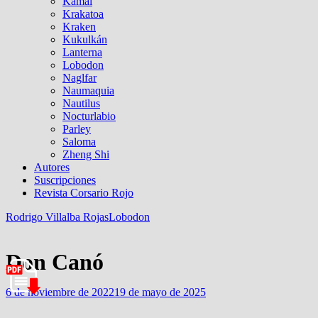
Kamal
Krakatoa
Kraken
Kukulkán
Lanterna
Lobodon
Naglfar
Naumaquia
Nautilus
Nocturlabio
Parley
Saloma
Zheng Shi
Autores
Suscripciones
Revista Corsario Rojo
Rodrigo Villalba Rojas
Lobodon
Don Canó
6 de noviembre de 2022
19 de mayo de 2025