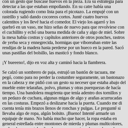
con un gesto que buscase huevos en la pieza. Era su estrategia para
detectar a las que estaban empollando. En su catre había una
colorada rugiendo como lista para el picotazo. La empujé con un
rastrillo y salió dando cocoreos cortos. Junté cuatro huevos
calentitos y los llevé hacia el comedor. El viejo los agarró y los
quebró en un vaso, me hizo señas de nuevo para que revolviese con
el cuchillito y echó una buena medida de caña y algo de miel. Sobre
la mesa había costras y capítulos anteriores de otros ponches, rastros
de yerba seca y ennegrecida, hormigas que viboreaban entre las
rendijas de la madera hasta perderse por un hueco en la pared. Sacó
unas pastillas del bolsillo, las masticó y fondo blanco.
¡Y bueeeno!, dijo en voz alta y caminó hacia la fiambrera.
Se calzó un sombrero de paja, estrujó un bastón de tacuara, me
pegó, como para no perder la costumbre seguramente, un bastonazo
en la cabeza y me pidió con un gesto su neceser que estaba abajo del
mueble entre telarañas, polvo, plumas y otras puerquezas de hacía
tiempo. Una bandolera mugrienta que tenía adentro dos tornillos y
un pedazo de cuchara, algunas migas de algo y arañas acurrucadas
en las costuras. Empezó a deslizarse hacia la puerta. Cuando me di
cuenta tenía mis brazos llenos de ronchas y pulgas. Le pregunté si
llevaba algo de ropa, algún bolsito. ¡Bueno! Intenté armarle un
equipaje de mano. No había mucho que hacer, la ropa estaba en
general estrellada entre montones de mierda y plumas multicolores,