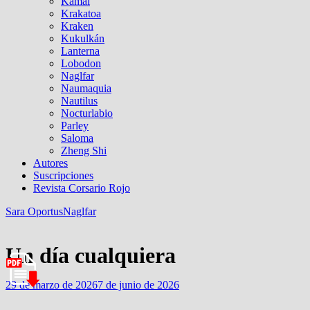
Kamal
Krakatoa
Kraken
Kukulkán
Lanterna
Lobodon
Naglfar
Naumaquia
Nautilus
Nocturlabio
Parley
Saloma
Zheng Shi
Autores
Suscripciones
Revista Corsario Rojo
Sara Oportus
Naglfar
Un día cualquiera
29 de marzo de 2026
7 de junio de 2026