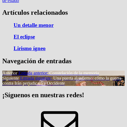
de estado
Artículos relacionados
Un detalle menor
El eclipse
Lirismo ígneo
Navegación de entradas
Anterior
Entrada anterior:
Constelación de la memoria
Siguiente
Entrada siguiente:
Una puerta al infierno: cómo la guerra
contra Irán perjudicará a Occidente
¡Síguenos en nuestras redes!