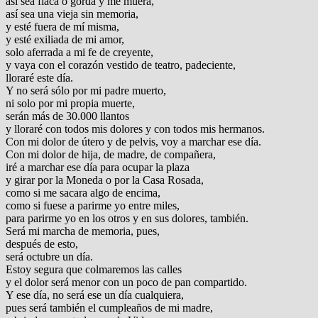
así sea flaca o gorda y me muera,
así sea una vieja sin memoria,
y esté fuera de mí misma,
y esté exiliada de mi amor,
solo aferrada a mi fe de creyente,
y vaya con el corazón vestido de teatro, padeciente,
lloraré este día.
Y no será sólo por mi padre muerto,
ni solo por mi propia muerte,
serán más de 30.000 llantos
y lloraré con todos mis dolores y con todos mis hermanos.
Con mi dolor de útero y de pelvis, voy a marchar ese día.
Con mi dolor de hija, de madre, de compañera,
iré a marchar ese día para ocupar la plaza
y girar por la Moneda o por la Casa Rosada,
como si me sacara algo de encima,
como si fuese a parirme yo entre miles,
para parirme yo en los otros y en sus dolores, también.
Será mi marcha de memoria, pues,
después de esto,
será octubre un día.
Estoy segura que colmaremos las calles
y el dolor será menor con un poco de pan compartido.
Y ese día, no será ese un día cualquiera,
pues será también el cumpleaños de mi madre,