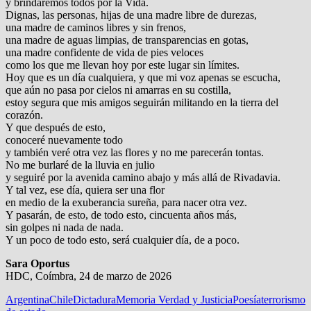
y brindaremos todos por la Vida.
Dignas, las personas, hijas de una madre libre de durezas,
una madre de caminos libres y sin frenos,
una madre de aguas limpias, de transparencias en gotas,
una madre confidente de vida de pies veloces
como los que me llevan hoy por este lugar sin límites.
Hoy que es un día cualquiera, y que mi voz apenas se escucha,
que aún no pasa por cielos ni amarras en su costilla,
estoy segura que mis amigos seguirán militando en la tierra del
corazón.
Y que después de esto,
conoceré nuevamente todo
y también veré otra vez las flores y no me parecerán tontas.
No me burlaré de la lluvia en julio
y seguiré por la avenida camino abajo y más allá de Rivadavia.
Y tal vez, ese día, quiera ser una flor
en medio de la exuberancia sureña, para nacer otra vez.
Y pasarán, de esto, de todo esto, cincuenta años más,
sin golpes ni nada de nada.
Y un poco de todo esto, será cualquier día, de a poco.
Sara Oportus
HDC, Coímbra, 24 de marzo de 2026
Argentina
Chile
Dictadura
Memoria Verdad y Justicia
Poesía
terrorismo