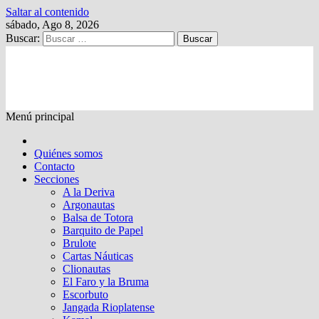
Saltar al contenido
sábado, Ago 8, 2026
Buscar:
Kalewche
Quincenario digital
Menú principal
Quiénes somos
Contacto
Secciones
A la Deriva
Argonautas
Balsa de Totora
Barquito de Papel
Brulote
Cartas Náuticas
Clionautas
El Faro y la Bruma
Escorbuto
Jangada Rioplatense