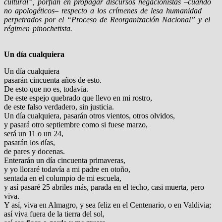
cultural”, porfían en propagar discursos negacionistas –cuando
no apologéticos– respecto a los crímenes de lesa humanidad
perpetrados por el “Proceso de Reorganización Nacional” y el
régimen pinochetista.
Un día cualquiera
Un día cualquiera
pasarán cincuenta años de esto.
De esto que no es, todavía.
De este espejo quebrado que llevo en mi rostro,
de este falso verdadero, sin justicia.
Un día cualquiera, pasarán otros vientos, otros olvidos,
y pasará otro septiembre como si fuese marzo,
será un 11 o un 24,
pasarán los días,
de pares y docenas.
Enterarán un día cincuenta primaveras,
y yo lloraré todavía a mi padre en otoño,
sentada en el columpio de mi escuela,
y así pasaré 25 abriles más, parada en el techo, casi muerta, pero
viva.
Y así, viva en Almagro, y sea feliz en el Centenario, o en Valdivia;
así viva fuera de la tierra del sol,