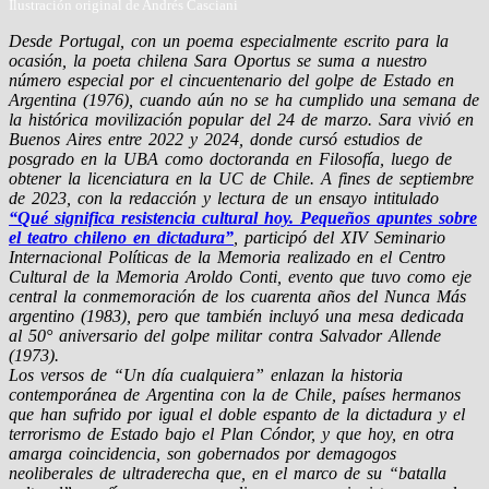
Ilustración original de Andrés Casciani
Desde Portugal, con un poema especialmente escrito para la
ocasión, la poeta chilena Sara Oportus se suma a nuestro
número especial por el cincuentenario del golpe de Estado en
Argentina (1976), cuando aún no se ha cumplido una semana de
la histórica movilización popular del 24 de marzo. Sara vivió en
Buenos Aires entre 2022 y 2024, donde cursó estudios de
posgrado en la UBA como doctoranda en Filosofía, luego de
obtener la licenciatura en la UC de Chile. A fines de septiembre
de 2023, con la redacción y lectura de un ensayo intitulado
“Qué significa resistencia cultural hoy. Pequeños apuntes sobre
el teatro chileno en dictadura”
, participó del XIV Seminario
Internacional Políticas de la Memoria realizado en el Centro
Cultural de la Memoria Aroldo Conti, evento que tuvo como eje
central la conmemoración de los cuarenta años del Nunca Más
argentino (1983), pero que también incluyó una mesa dedicada
al 50° aniversario del golpe militar contra Salvador Allende
(1973).
Los versos de “Un día cualquiera” enlazan la historia
contemporánea de Argentina con la de Chile, países hermanos
que han sufrido por igual el doble espanto de la dictadura y el
terrorismo de Estado bajo el Plan Cóndor, y que hoy, en otra
amarga coincidencia, son gobernados por demagogos
neoliberales de ultraderecha que, en el marco de su “batalla