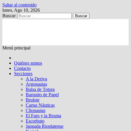
Saltar al contenido
lunes, Ago 10, 2026
Buscar:
Kalewche
Quincenario digital
Menú principal
Quiénes somos
Contacto
Secciones
A la Deriva
Argonautas
Balsa de Totora
Barquito de Papel
Brulote
Cartas Náuticas
Clionautas
El Faro y la Bruma
Escorbuto
Jangada Rioplatense