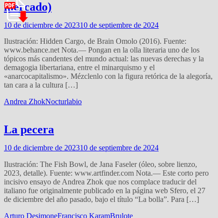
mercado)
10 de diciembre de 2023
10 de septiembre de 2024
Ilustración: Hidden Cargo, de Brain Omolo (2016). Fuente:
www.behance.net Nota.— Pongan en la olla literaria uno de los
tópicos más candentes del mundo actual: las nuevas derechas y la
demagogia libertariana, entre el minarquismo y el
«anarcocapitalismo». Mézclenlo con la figura retórica de la alegoría,
tan cara a la cultura […]
Andrea Zhok
Nocturlabio
La pecera
10 de diciembre de 2023
10 de septiembre de 2024
Ilustración: The Fish Bowl, de Jana Faseler (óleo, sobre lienzo,
2023, detalle). Fuente: www.artfinder.com Nota.— Este corto pero
incisivo ensayo de Andrea Zhok que nos complace traducir del
italiano fue originalmente publicado en la página web Sfero, el 27
de diciembre del año pasado, bajo el título “La bolla”. Para […]
Arturo Desimone
Francisco Karam
Brulote