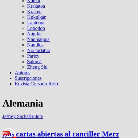
Kamal
Krakatoa
Kraken
Kukulkán
Lanterna
Lobodon
Naglfar
Naumaquia
Nautilus
Nocturlabio
Parley
Saloma
Zheng Shi
Autores
Suscripciones
Revista Corsario Rojo
Alemania
Jeffrey Sachs
Brulote
Dos cartas abiertas al canciller Merz