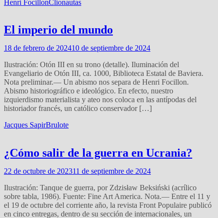
Henri Focillon
Clionautas
El imperio del mundo
18 de febrero de 2024
10 de septiembre de 2024
Ilustración: Otón III en su trono (detalle). Iluminación del
Evangeliario de Otón III, ca. 1000, Biblioteca Estatal de Baviera.
Nota preliminar.— Un abismo nos separa de Henri Focillon.
Abismo historiográfico e ideológico. En efecto, nuestro
izquierdismo materialista y ateo nos coloca en las antípodas del
historiador francés, un católico conservador […]
Jacques Sapir
Brulote
¿Cómo salir de la guerra en Ucrania?
22 de octubre de 2023
11 de septiembre de 2024
Ilustración: Tanque de guerra, por Zdzisław Beksiński (acrílico
sobre tabla, 1986). Fuente: Fine Art America. Nota.— Entre el 11 y
el 19 de octubre del corriente año, la revista Front Populaire publicó
en cinco entregas, dentro de su sección de internacionales, un