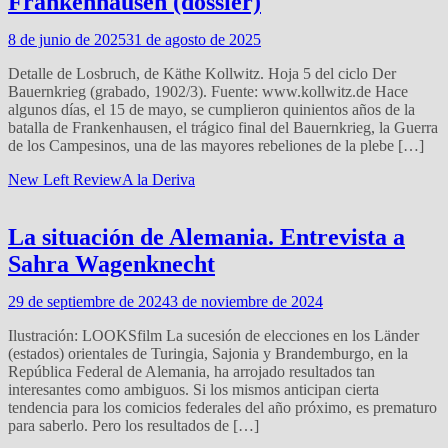
Frankenhausen (dossier)
8 de junio de 2025
31 de agosto de 2025
Detalle de Losbruch, de Käthe Kollwitz. Hoja 5 del ciclo Der
Bauernkrieg (grabado, 1902/3). Fuente: www.kollwitz.de Hace
algunos días, el 15 de mayo, se cumplieron quinientos años de la
batalla de Frankenhausen, el trágico final del Bauernkrieg, la Guerra
de los Campesinos, una de las mayores rebeliones de la plebe […]
New Left Review
A la Deriva
La situación de Alemania. Entrevista a
Sahra Wagenknecht
29 de septiembre de 2024
3 de noviembre de 2024
Ilustración: LOOKSfilm La sucesión de elecciones en los Länder
(estados) orientales de Turingia, Sajonia y Brandemburgo, en la
República Federal de Alemania, ha arrojado resultados tan
interesantes como ambiguos. Si los mismos anticipan cierta
tendencia para los comicios federales del año próximo, es prematuro
para saberlo. Pero los resultados de […]