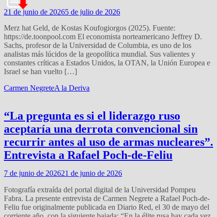
21 de junio de 2026
5 de julio de 2026
Merz hat Geld, de Kostas Koufogiorgos (2025). Fuente:
https://de.toonpool.com El economista norteamericano Jeffrey D.
Sachs, profesor de la Universidad de Columbia, es uno de los
analistas más lúcidos de la geopolítica mundial. Sus valientes y
constantes críticas a Estados Unidos, la OTAN, la Unión Europea e
Israel se han vuelto […]
Carmen Negrete
A la Deriva
“La pregunta es si el liderazgo ruso
aceptaría una derrota convencional sin
recurrir antes al uso de armas nucleares”.
Entrevista a Rafael Poch-de-Feliu
7 de junio de 2026
21 de junio de 2026
Fotografía extraída del portal digital de la Universidad Pompeu
Fabra. La presente entrevista de Carmen Negrete a Rafael Poch-de-
Feliu fue originalmente publicada en Diario Red, el 30 de mayo del
corriente año, con la siguiente bajada: “En la élite rusa hay cada vez