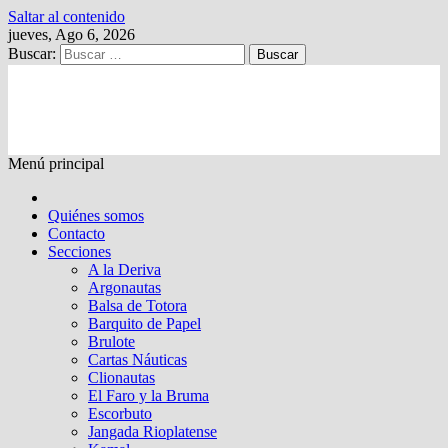
Saltar al contenido
jueves, Ago 6, 2026
Buscar:
Kalewche
Quincenario digital
Menú principal
Quiénes somos
Contacto
Secciones
A la Deriva
Argonautas
Balsa de Totora
Barquito de Papel
Brulote
Cartas Náuticas
Clionautas
El Faro y la Bruma
Escorbuto
Jangada Rioplatense