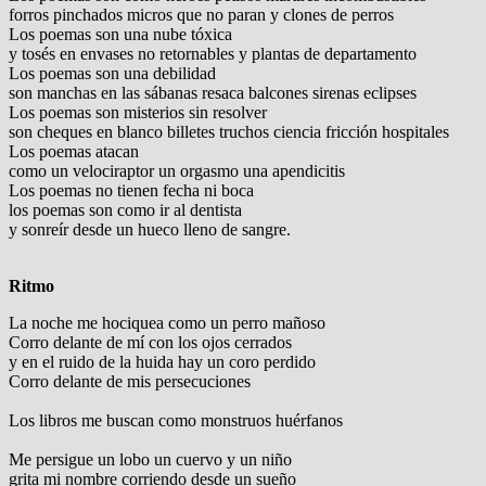
forros pinchados micros que no paran y clones de perros
Los poemas son una nube tóxica
y tosés en envases no retornables y plantas de departamento
Los poemas son una debilidad
son manchas en las sábanas resaca balcones sirenas eclipses
Los poemas son misterios sin resolver
son cheques en blanco billetes truchos ciencia fricción hospitales
Los poemas atacan
como un velociraptor un orgasmo una apendicitis
Los poemas no tienen fecha ni boca
los poemas son como ir al dentista
y sonreír desde un hueco lleno de sangre.
Ritmo
La noche me hociquea como un perro mañoso
Corro delante de mí con los ojos cerrados
y en el ruido de la huida hay un coro perdido
Corro delante de mis persecuciones
Los libros me buscan como monstruos huérfanos
Me persigue un lobo un cuervo y un niño
grita mi nombre corriendo desde un sueño