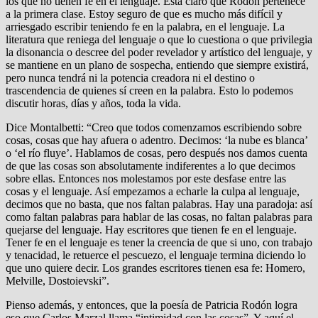
los que no tienen fe en el lenguaje. Está claro que Rodón pertenece
a la primera clase. Estoy seguro de que es mucho más difícil y
arriesgado escribir teniendo fe en la palabra, en el lenguaje. La
literatura que reniega del lenguaje o que lo cuestiona o que privilegia
la disonancia o descree del poder revelador y artístico del lenguaje, y
se mantiene en un plano de sospecha, entiendo que siempre existirá,
pero nunca tendrá ni la potencia creadora ni el destino o
trascendencia de quienes sí creen en la palabra. Esto lo podemos
discutir horas, días y años, toda la vida.
Dice Montalbetti: “Creo que todos comenzamos escribiendo sobre
cosas, cosas que hay afuera o adentro. Decimos: ‘la nube es blanca’
o ‘el río fluye’. Hablamos de cosas, pero después nos damos cuenta
de que las cosas son absolutamente indiferentes a lo que decimos
sobre ellas. Entonces nos molestamos por este desfase entre las
cosas y el lenguaje. Así empezamos a echarle la culpa al lenguaje,
decimos que no basta, que nos faltan palabras. Hay una paradoja: así
como faltan palabras para hablar de las cosas, no faltan palabras para
quejarse del lenguaje. Hay escritores que tienen fe en el lenguaje.
Tener fe en el lenguaje es tener la creencia de que si uno, con trabajo
y tenacidad, le retuerce el pescuezo, el lenguaje termina diciendo lo
que uno quiere decir. Los grandes escritores tienen esa fe: Homero,
Melville, Dostoievski”.
Pienso además, y entonces, que la poesía de Patricia Rodón logra
eso que Carlos Marzal llama “intimidad con las cosas”. Y aquí el