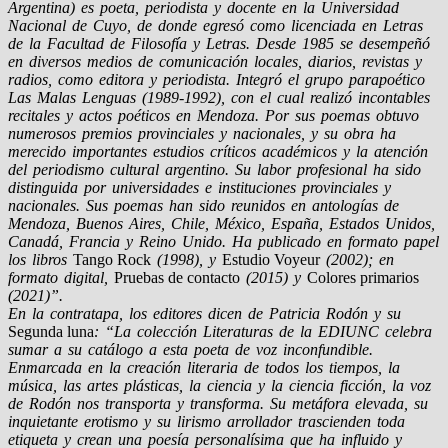
Argentina) es poeta, periodista y docente en la Universidad
Nacional de Cuyo, de donde egresó como licenciada en Letras
de la Facultad de Filosofía y Letras. Desde 1985 se desempeñó
en diversos medios de comunicación locales, diarios, revistas y
radios, como editora y periodista. Integró el grupo parapoético
Las Malas Lenguas (1989-1992), con el cual realizó incontables
recitales y actos poéticos en Mendoza. Por sus poemas obtuvo
numerosos premios provinciales y nacionales, y su obra ha
merecido importantes estudios críticos académicos y la atención
del periodismo cultural argentino. Su labor profesional ha sido
distinguida por universidades e instituciones provinciales y
nacionales. Sus poemas han sido reunidos en antologías de
Mendoza, Buenos Aires, Chile, México, España, Estados Unidos,
Canadá, Francia y Reino Unido. Ha publicado en formato papel
los libros
Tango Rock
(1998), y
Estudio Voyeur
(2002); en
formato digital,
Pruebas de contacto
(2015) y
Colores primarios
(2021)”.
En la contratapa, los editores dicen de Patricia Rodón y su
Segunda luna
: “La colección Literaturas de la EDIUNC celebra
sumar a su catálogo a esta poeta de voz inconfundible.
Enmarcada en la creación literaria de todos los tiempos, la
música, las artes plásticas, la ciencia y la ciencia ficción, la voz
de Rodón nos transporta y transforma. Su metáfora elevada, su
inquietante erotismo y su lirismo arrollador trascienden toda
etiqueta y crean una poesía personalísima que ha influido y