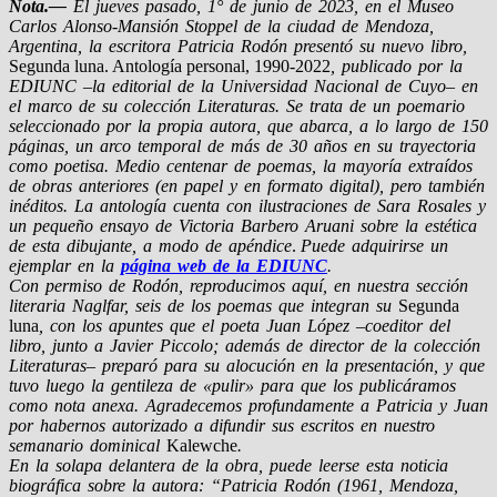
Nota.—
El jueves pasado, 1° de junio de 2023, en el Museo
Carlos Alonso-Mansión Stoppel de la ciudad de Mendoza,
Argentina, la escritora Patricia Rodón presentó su nuevo libro,
Segunda luna. Antología personal, 1990-2022
, publicado por la
EDIUNC –la editorial de la Universidad Nacional de Cuyo– en
el marco de su colección Literaturas. Se trata de un poemario
seleccionado por la propia autora, que abarca, a lo largo de 150
páginas, un arco temporal de más de 30 años en su trayectoria
como poetisa. Medio centenar de poemas, la mayoría extraídos
de obras anteriores (en papel y en formato digital), pero también
inéditos. La antología cuenta con ilustraciones de Sara Rosales y
un pequeño ensayo de Victoria Barbero Aruani sobre la estética
de esta dibujante, a modo de apéndice
.
Puede adquirirse un
ejemplar en la
página web de la EDIUNC
.
Con permiso de Rodón, reproducimos aquí, en nuestra sección
literaria Naglfar, seis de los poemas que integran su
Segunda
luna
, con los apuntes que el poeta Juan López –coeditor del
libro, junto a Javier Piccolo; además de director de la colección
Literaturas– preparó para su alocución en la presentación, y que
tuvo luego la gentileza de «pulir» para que los publicáramos
como nota anexa. Agradecemos profundamente a Patricia y Juan
por habernos autorizado a difundir sus escritos en nuestro
semanario dominical
Kalewche
.
En la solapa delantera de la obra, puede leerse esta noticia
biográfica sobre la autora: “Patricia Rodón (1961, Mendoza,