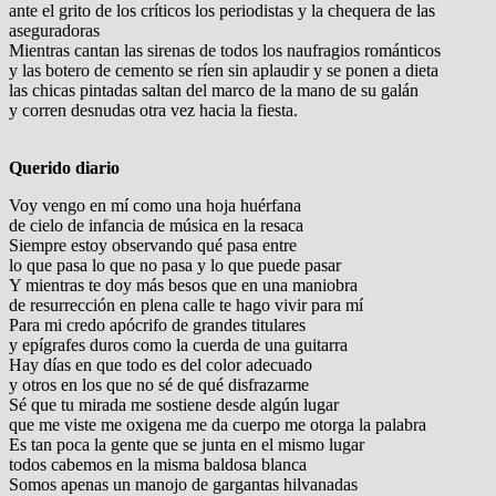
ante el grito de los críticos los periodistas y la chequera de las
aseguradoras
Mientras cantan las sirenas de todos los naufragios románticos
y las botero de cemento se ríen sin aplaudir y se ponen a dieta
las chicas pintadas saltan del marco de la mano de su galán
y corren desnudas otra vez hacia la fiesta.
Querido diario
Voy vengo en mí como una hoja huérfana
de cielo de infancia de música en la resaca
Siempre estoy observando qué pasa entre
lo que pasa lo que no pasa y lo que puede pasar
Y mientras te doy más besos que en una maniobra
de resurrección en plena calle te hago vivir para mí
Para mi credo apócrifo de grandes titulares
y epígrafes duros como la cuerda de una guitarra
Hay días en que todo es del color adecuado
y otros en los que no sé de qué disfrazarme
Sé que tu mirada me sostiene desde algún lugar
que me viste me oxigena me da cuerpo me otorga la palabra
Es tan poca la gente que se junta en el mismo lugar
todos cabemos en la misma baldosa blanca
Somos apenas un manojo de gargantas hilvanadas