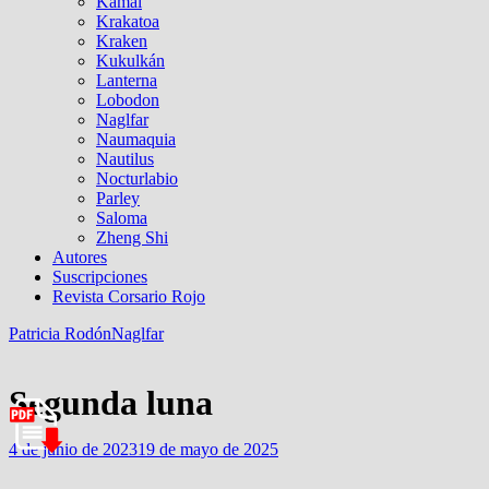
Kamal
Krakatoa
Kraken
Kukulkán
Lanterna
Lobodon
Naglfar
Naumaquia
Nautilus
Nocturlabio
Parley
Saloma
Zheng Shi
Autores
Suscripciones
Revista Corsario Rojo
Patricia Rodón
Naglfar
Segunda luna
4 de junio de 2023
19 de mayo de 2025