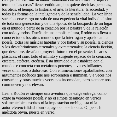
término “las cosas” tiene sentido amplio: quiere decir las personas,
los otros, el tiempo, la historia, el arte, la literatura, la sociedad, y
todas las formas de la inteligencia y de la sensibilidad. La voz lírica
suele hacerse cargo no solo de una experiencia vital individual sino
de toda una generación y de una época; de la búsqueda de un lugar
en el mundo a partir de la creación por la palabra y de la relación
con todo y todos. Dueña de una amplia cultura, Rodón nos lleva a
conocer todos los otros mundos que la interrogan y apasionan: la
poesía, todas las músicas habidas y por haber y su poesía; la ciencia
y los descubrimientos terrenales y extraterrenales; la ciencia ficción,
que descubre, desafía o proyecta futuros en el presente; las artes
plásticas, el cine, todo el infinito y surgente espacio de la creación,
etcétera, etcétera, etcétera. Esta intimidad que establece con el
mundo se concreta con metáforas potentes, a veces brillantes, a
veces ominosas o dolorosas. Con enumeraciones apabullantes, con
argumentos poéticos que nos sorprenden e iluminan, y a veces nos
consuelan y otras muchas veces nos incomodan, pero siempre nos
conmueven y nos elevan.
Leer a Rodón es siempre una aventura que exige entrega, como
exige la verdadera poesía y no el simple desahogo en versos
solamente bien escritos ni la impostación ombliguista ni la
autorreferencialidad aburrida, agobiante e inocua. O, peor, la
anécdota obvia, puesta en verso.