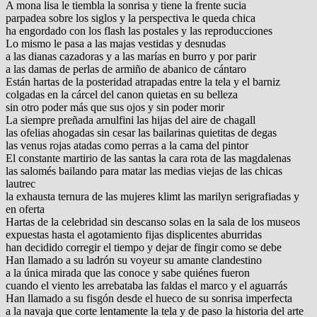
A mona lisa le tiembla la sonrisa y tiene la frente sucia
parpadea sobre los siglos y la perspectiva le queda chica
ha engordado con los flash las postales y las reproducciones
Lo mismo le pasa a las majas vestidas y desnudas
a las dianas cazadoras y a las marías en burro y por parir
a las damas de perlas de armiño de abanico de cántaro
Están hartas de la posteridad atrapadas entre la tela y el barniz
colgadas en la cárcel del canon quietas en su belleza
sin otro poder más que sus ojos y sin poder morir
La siempre preñada arnulfini las hijas del aire de chagall
las ofelias ahogadas sin cesar las bailarinas quietitas de degas
las venus rojas atadas como perras a la cama del pintor
El constante martirio de las santas la cara rota de las magdalenas
las salomés bailando para matar las medias viejas de las chicas
lautrec
la exhausta ternura de las mujeres klimt las marilyn serigrafiadas y
en oferta
Hartas de la celebridad sin descanso solas en la sala de los museos
expuestas hasta el agotamiento fijas displicentes aburridas
han decidido corregir el tiempo y dejar de fingir como se debe
Han llamado a su ladrón su voyeur su amante clandestino
a la única mirada que las conoce y sabe quiénes fueron
cuando el viento les arrebataba las faldas el marco y el aguarrás
Han llamado a su fisgón desde el hueco de su sonrisa imperfecta
a la navaja que corte lentamente la tela y de paso la historia del arte