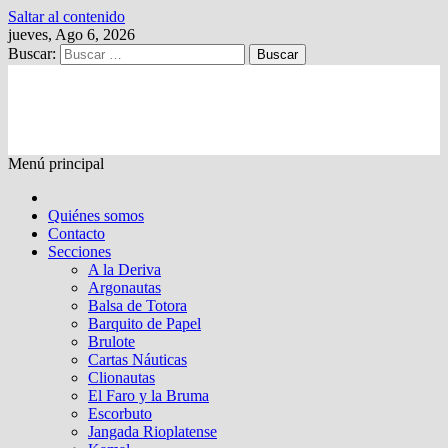
Saltar al contenido
jueves, Ago 6, 2026
Buscar:
Kalewche
Quincenario digital
Menú principal
Quiénes somos
Contacto
Secciones
A la Deriva
Argonautas
Balsa de Totora
Barquito de Papel
Brulote
Cartas Náuticas
Clionautas
El Faro y la Bruma
Escorbuto
Jangada Rioplatense