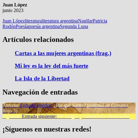
Juan López
junio 2023
Juan López
literatura
literatura argentina
Naglfar
Patricia
Rodón
Poesía
poesía argentina
Segunda Luna
Artículos relacionados
Cartas a las mujeres argentinas (frag.)
Mi ley es la ley del más fuerte
La Isla de la Libertad
Navegación de entradas
Anterior
Entrada anterior:
¿Por qué Sartre? (editorial de Corsario
Rojo 3)
Siguiente
Entrada siguiente:
De trasgos y camahuetos amotinados
¡Síguenos en nuestras redes!