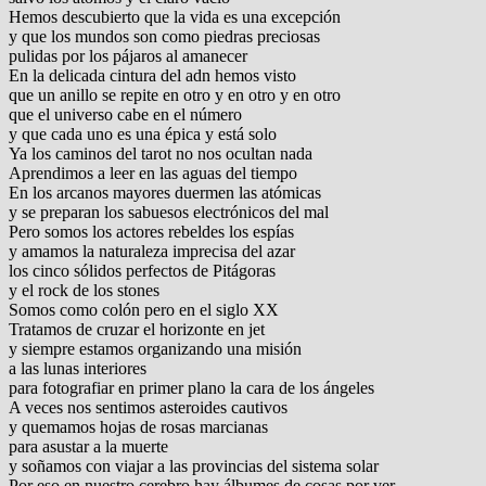
Hemos descubierto que la vida es una excepción
y que los mundos son como piedras preciosas
pulidas por los pájaros al amanecer
En la delicada cintura del adn hemos visto
que un anillo se repite en otro y en otro y en otro
que el universo cabe en el número
y que cada uno es una épica y está solo
Ya los caminos del tarot no nos ocultan nada
Aprendimos a leer en las aguas del tiempo
En los arcanos mayores duermen las atómicas
y se preparan los sabuesos electrónicos del mal
Pero somos los actores rebeldes los espías
y amamos la naturaleza imprecisa del azar
los cinco sólidos perfectos de Pitágoras
y el rock de los stones
Somos como colón pero en el siglo XX
Tratamos de cruzar el horizonte en jet
y siempre estamos organizando una misión
a las lunas interiores
para fotografiar en primer plano la cara de los ángeles
A veces nos sentimos asteroides cautivos
y quemamos hojas de rosas marcianas
para asustar a la muerte
y soñamos con viajar a las provincias del sistema solar
Por eso en nuestro cerebro hay álbumes de cosas por ver