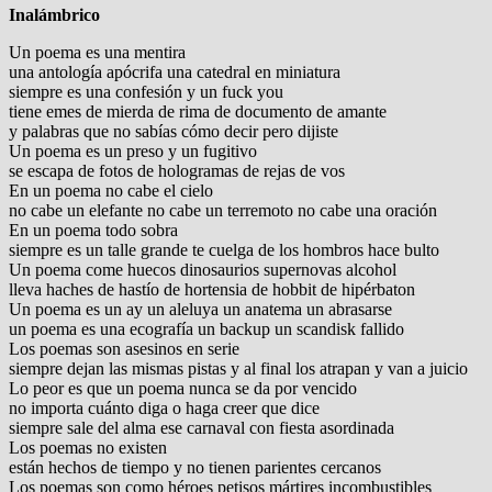
Inalámbrico
Un poema es una mentira
una antología apócrifa una catedral en miniatura
siempre es una confesión y un fuck you
tiene emes de mierda de rima de documento de amante
y palabras que no sabías cómo decir pero dijiste
Un poema es un preso y un fugitivo
se escapa de fotos de hologramas de rejas de vos
En un poema no cabe el cielo
no cabe un elefante no cabe un terremoto no cabe una oración
En un poema todo sobra
siempre es un talle grande te cuelga de los hombros hace bulto
Un poema come huecos dinosaurios supernovas alcohol
lleva haches de hastío de hortensia de hobbit de hipérbaton
Un poema es un ay un aleluya un anatema un abrasarse
un poema es una ecografía un backup un scandisk fallido
Los poemas son asesinos en serie
siempre dejan las mismas pistas y al final los atrapan y van a juicio
Lo peor es que un poema nunca se da por vencido
no importa cuánto diga o haga creer que dice
siempre sale del alma ese carnaval con fiesta asordinada
Los poemas no existen
están hechos de tiempo y no tienen parientes cercanos
Los poemas son como héroes petisos mártires incombustibles