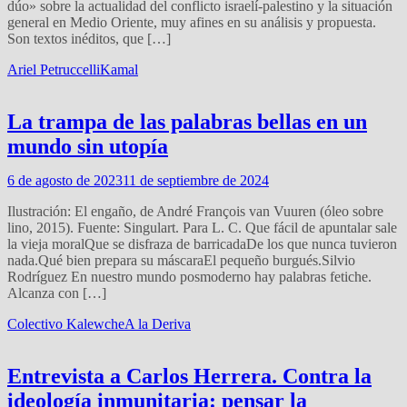
dúo» sobre la actualidad del conflicto israelí-palestino y la situación
general en Medio Oriente, muy afines en su análisis y propuesta.
Son textos inéditos, que […]
Ariel Petruccelli
Kamal
La trampa de las palabras bellas en un
mundo sin utopía
6 de agosto de 2023
11 de septiembre de 2024
Ilustración: El engaño, de André François van Vuuren (óleo sobre
lino, 2015). Fuente: Singulart. Para L. C. Que fácil de apuntalar sale
la vieja moralQue se disfraza de barricadaDe los que nunca tuvieron
nada.Qué bien prepara su máscaraEl pequeño burgués.Silvio
Rodríguez En nuestro mundo posmoderno hay palabras fetiche.
Alcanza con […]
Colectivo Kalewche
A la Deriva
Entrevista a Carlos Herrera. Contra la
ideología inmunitaria: pensar la