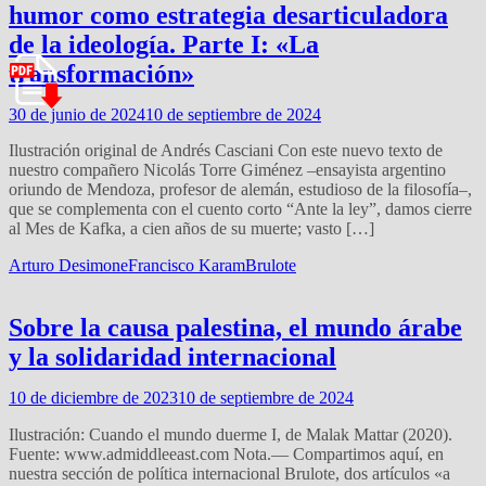
humor como estrategia desarticuladora
de la ideología. Parte I: «La
transformación»
30 de junio de 2024
10 de septiembre de 2024
Ilustración original de Andrés Casciani Con este nuevo texto de
nuestro compañero Nicolás Torre Giménez –ensayista argentino
oriundo de Mendoza, profesor de alemán, estudioso de la filosofía–,
que se complementa con el cuento corto “Ante la ley”, damos cierre
al Mes de Kafka, a cien años de su muerte; vasto […]
Arturo Desimone
Francisco Karam
Brulote
Sobre la causa palestina, el mundo árabe
y la solidaridad internacional
10 de diciembre de 2023
10 de septiembre de 2024
Ilustración: Cuando el mundo duerme I, de Malak Mattar (2020).
Fuente: www.admiddleeast.com Nota.— Compartimos aquí, en
nuestra sección de política internacional Brulote, dos artículos «a