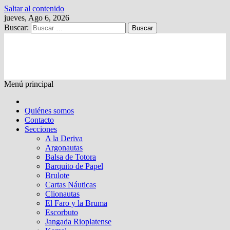
Saltar al contenido
jueves, Ago 6, 2026
Buscar:
Kalewche
Quincenario digital
Menú principal
Quiénes somos
Contacto
Secciones
A la Deriva
Argonautas
Balsa de Totora
Barquito de Papel
Brulote
Cartas Náuticas
Clionautas
El Faro y la Bruma
Escorbuto
Jangada Rioplatense