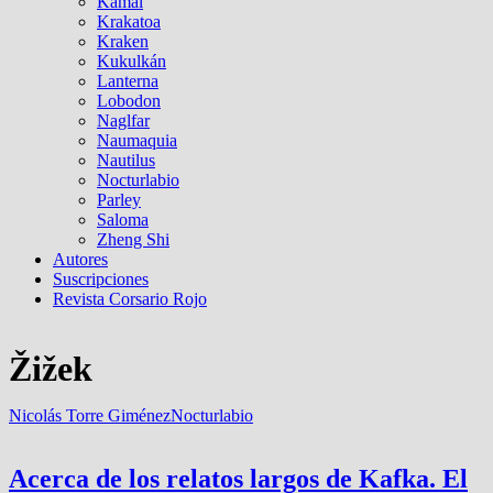
Kamal
Krakatoa
Kraken
Kukulkán
Lanterna
Lobodon
Naglfar
Naumaquia
Nautilus
Nocturlabio
Parley
Saloma
Zheng Shi
Autores
Suscripciones
Revista Corsario Rojo
Žižek
Nicolás Torre Giménez
Nocturlabio
Acerca de los relatos largos de Kafka. El