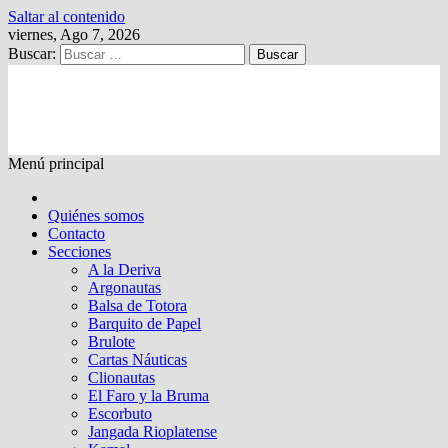
Saltar al contenido
viernes, Ago 7, 2026
Buscar:
Kalewche
Quincenario digital
Menú principal
Quiénes somos
Contacto
Secciones
A la Deriva
Argonautas
Balsa de Totora
Barquito de Papel
Brulote
Cartas Náuticas
Clionautas
El Faro y la Bruma
Escorbuto
Jangada Rioplatense