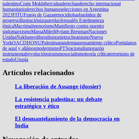
palestino
Craig Mokhiber
culpa
derechas
derecho internacional
humanitario
derechos humanos
elecciones en Argentina
2023
FITU
Franja de Gaza
genocidio
hasbará
idea de
progreso
Ilustración
izquierdas
Jerusalén Este
limpieza
étnica
Macri
malmenorismo
Manifiesto contra nuestro
siglo
marxismo
Massa
Milei
Myriam Bregman
Naciones
Unidas
Nakba
neoliberalismo
nietzscheanismo
Nueva
York
OACDH
ONU
Palestina
pandemia
pensamiento crítico
Portulanos
de aquí y allá
posmodernismo
PTS
racionalismo
razón
instrumental
revolución
sionismo
socialismo
teoría crítica
terrorismo de
estado
Utopía
Artículos relacionados
La liberación de Assange (dossier)
La resistencia palestina: un debate
estratégico y ético
El desmantelamiento de la democracia en
India