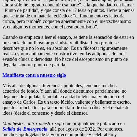
ahora sólo he logrado concluir esa parte”, a la que ha dado en llamar
“Punto de partida”, y que consta de 17 tesis o puntos. Herrera piensa
que se trata de un material ecléctico: “el fundamento es la teoría
crítica, pero también coquetea abiertamente con el nietzscheanismo
y, en algunos momentos, con el posmodernismo”.
Cuando se empieza a leer el ensayo, se tiene la sensación de estar en
presencia de un filosofar pesimista y nihilista. Pero pronto se
descubre que no lo es, en absoluto. Es un filosofar rigurosamente
realista y numantinamente constructivo, en las antípodas de toda
evasión cínica o derrotista. No hace del escepticismo un punto de
llegada, sino un punto de partida.
Manifiesto contra nuestro siglo
Más allá de algunas diferencias puntuales, tenemos muchos
acuerdos de fondo. Y aun allí donde disentimos parcialmente, no
dejamos de aquilatar la notable calidad intelectual y literaria del
ensayo de Carlos. Es un texto lúcido, valiente y bellamente escrito,
que deja mucha tela para cortar a la reflexión crítica y el debate de
ideas (desde el consenso y desde el disenso).
Manifiesto contra nuestro siglo
fue originalmente publicado en
Salida de Emergencia
, allá por agosto de 2022. Por entonces,
muchos apologetas de la «corrección política» celebraban y