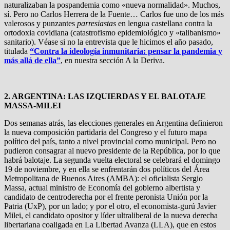
naturalizaban la pospandemia como «nueva normalidad». Muchos,
sí. Pero no Carlos Herrera de la Fuente… Carlos fue uno de los más
valerosos y punzantes
parresiastas
en lengua castellana contra la
ortodoxia covidiana (catastrofismo epidemiológico y «talibanismo»
sanitario). Véase si no la entrevista que le hicimos el año pasado,
titulada
“Contra la ideología inmunitaria: pensar la pandemia y
más allá de ella”
, en nuestra sección A la Deriva.
2. ARGENTINA: LAS IZQUIERDAS Y EL BALOTAJE
MASSA-MILEI
Dos semanas atrás, las elecciones generales en Argentina definieron
la nueva composición partidaria del Congreso y el futuro mapa
político del país, tanto a nivel provincial como municipal. Pero no
pudieron consagrar al nuevo presidente de la República, por lo que
habrá balotaje. La segunda vuelta electoral se celebrará el domingo
19 de noviembre, y en ella se enfrentarán dos políticos del Área
Metropolitana de Buenos Aires (AMBA): el oficialista Sergio
Massa, actual ministro de Economía del gobierno albertista y
candidato de centroderecha por el frente peronista Unión por la
Patria (UxP), por un lado; y por el otro, el economista-gurú Javier
Milei, el candidato opositor y líder ultraliberal de la nueva derecha
libertariana coaligada en La Libertad Avanza (LLA), que en estos