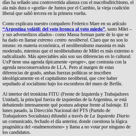
días ha sellado una controvertida alianza con el macribullrichismo, el
ala más dura o «gorila» de Juntos por el Cambio, la vieja coalición
liberal que salió tercera en la primera vuelta.
Como explicara nuestro compañero Federico Mare en su artículo
“Argentina volátil: del voto bronca al voto miedo”
, tanto Milei –
y sus advenedizos aliados– como Massa forman parte de lo que se
ha dado en llamar
extremo centro neoliberal
. Claro que no son lo
mismo: en materia económica, el neoliberalismo massista es más
moderado, mientras que el neoliberalismo de Milei es más extremo o
radicalizado. Más apreciables aún son sus diferencias en lo cultural:
UxP tiene una agenda típicamente «progre», que contrasta con la
agenda neoconservadora de LLA. Pero al margen de estas
diferencias de grado, ambas fuerzas políticas se inscriben
ideológicamente en el capitalismo neoliberal, que cree haber
sepultado al socialismo bajo los escombros del muro de Berlín.
Al interior del trotskista FITU (Frente de Izquierda y Trabajadores
Unidad), la principal fuerza de izquierdas de la Argentina, se está
debatiendo intensamente qué postura adoptar frente al balotaje. El
lunes pasado, la Dirección Nacional del PTS (Partido de
Trabajadores Socialistas) difundió a través de
La Izquierda Diario
un comunicado, fechado el día anterior, donde cuestiona la lógica
pragmática del «malmenorismo» y llama a no votar por ninguno de
los candidatos.