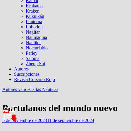
Kamal
Krakatoa
Kraken
Kukulkán
Lanterna
Lobodon
Naglfar
Naumaquia
Nautilus
Nocturlabio
Parley
Saloma
Zheng Shi
Autores
Suscripciones
Revista Corsario Rojo
Autores varios
Cartas Náuticas
Portulanos del mundo nuevo
5 de noviembre de 2023
11 de septiembre de 2024