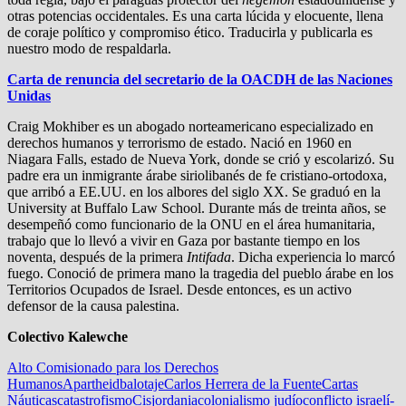
otras potencias occidentales. Es una carta lúcida y elocuente, llena
de coraje político y compromiso ético. Traducirla y publicarla es
nuestro modo de respaldarla.
Carta de renuncia del secretario de la OACDH de las Naciones
Unidas
Craig Mokhiber es un abogado norteamericano especializado en
derechos humanos y terrorismo de estado. Nació en 1960 en
Niagara Falls, estado de Nueva York, donde se crió y escolarizó. Su
padre era un inmigrante árabe siriolibanés de fe cristiano-ortodoxa,
que arribó a EE.UU. en los albores del siglo XX. Se graduó en la
University at Buffalo Law School. Durante más de treinta años, se
desempeñó como funcionario de la ONU en el área humanitaria,
trabajo que lo llevó a vivir en Gaza por bastante tiempo en los
noventa, después de la primera
Intifada
. Dicha experiencia lo marcó
fuego. Conoció de primera mano la tragedia del pueblo árabe en los
Territorios Ocupados de Israel. Desde entonces, es un activo
defensor de la causa palestina.
Colectivo Kalewche
Alto Comisionado para los Derechos
Humanos
Apartheid
balotaje
Carlos Herrera de la Fuente
Cartas
Náuticas
catastrofismo
Cisjordania
colonialismo judío
conflicto israelí-