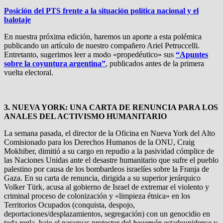
Posición del PTS frente a la situación política nacional y el
balotaje
En nuestra próxima edición, haremos un aporte a esta polémica
publicando un artículo de nuestro compañero Ariel Petruccelli.
Entretanto, sugerimos leer a modo «propedéutico» sus
“Apuntes
sobre la coyuntura argentina”
, publicados antes de la primera
vuelta electoral.
3. NUEVA YORK: UNA CARTA DE RENUNCIA PARA LOS
ANALES DEL ACTIVISMO HUMANITARIO
La semana pasada, el director de la Oficina en Nueva York del Alto
Comisionado para los Derechos Humanos de la ONU, Craig
Mokhiber, dimitió a su cargo en repudio a la pasividad cómplice de
las Naciones Unidas ante el desastre humanitario que sufre el pueblo
palestino por causa de los bombardeos israelíes sobre la Franja de
Gaza. En su carta de renuncia, dirigida a su superior jerárquico
Volker Türk, acusa al gobierno de Israel de extremar el violento y
criminal proceso de colonización y «limpieza étnica» en los
Territorios Ocupados (conquista, despojo,
deportaciones/desplazamientos, segregación) con un genocidio en
toda regla, bajo el paraguas protector del
hegemón
estadounidense y