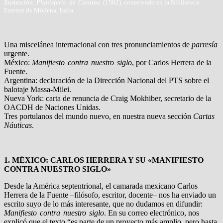
Ilustración:
Planisferio de Cantino
(1502), conservado en la Biblioteca
Estense de Módena, Italia.
Una miscelánea internacional con tres pronunciamientos de
parresía
urgente.
México:
Manifiesto contra nuestro siglo
, por Carlos Herrera de la
Fuente.
Argentina: declaración de la Dirección Nacional del PTS sobre el
balotaje Massa-Milei.
Nueva York: carta de renuncia de Craig Mokhiber, secretario de la
OACDH de Naciones Unidas.
Tres portulanos del mundo nuevo, en nuestra nueva sección
Cartas
Náuticas
.
1. MÉXICO: CARLOS HERRERA Y SU «MANIFIESTO
CONTRA NUESTRO SIGLO»
Desde la América septentrional, el camarada mexicano Carlos
Herrera de la Fuente –filósofo, escritor, docente– nos ha enviado un
escrito suyo de lo más interesante, que no dudamos en difundir:
Manifiesto contra nuestro siglo
. En su correo electrónico, nos
explicó que el texto “es parte de un proyecto más amplio, pero hasta